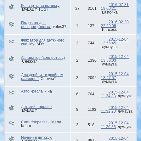
2016-07-31
Конверты на выписку
37
3161
19:00:21
MyLADY
[
1
2
]
Lasto4ka
2016-02-20
Подвеска для
1
137
22:29:09
новорождённых.
veles37
Princess
2015-12-04
Фиксатор для деткиного
2
744
13:56:45
сна
MyLADY
лумауза
2015-12-04
Аспиратор (соплеотсос)
2
1390
13:53:03
Снежка*
лумауза
2015-12-04
Для двойни - в двойном
2
2092
13:47:57
размере?
Снежка*
лумауза
Авто кресла
Яна
2015-12-04
6
704
11:34:33
лумауза
Детский порошок
2015-12-04
8
1103
MyLADY
11:32:20
лумауза
Слинг/перевязь
Мама
2015-12-04
3
518
Кенга
11:29:35
лумауза
Ночник в детскую
2015-12-04
3
881