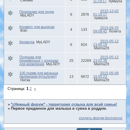
Снежка*
11:19:17
лумауза
2015-12-02
Прокладки для груди
6
2876
01:19:17
MyLADY
лумауза
Конверт для выписки
2015-09-25
4
133
tiran
09:09:42
Лолита
2015-05-12
Кроватка
MyLADY
6
824
23:06:19
Marina29
Подушка для
2015-05-12
беременных = подушка
25
22269
23:03:39
для кормления
MyLADY
Marina29
100 грамм для малыша
2015-05-09
(выбираем бутылочку)
13
6672
16:05:23
Натка
Marina29
Страница:
1
2
»
»
*сНежный форум* - территория отдыха для всей семьи!
»
Первое приданное для малыша и сумка в роддом.
создать форум бесплатно