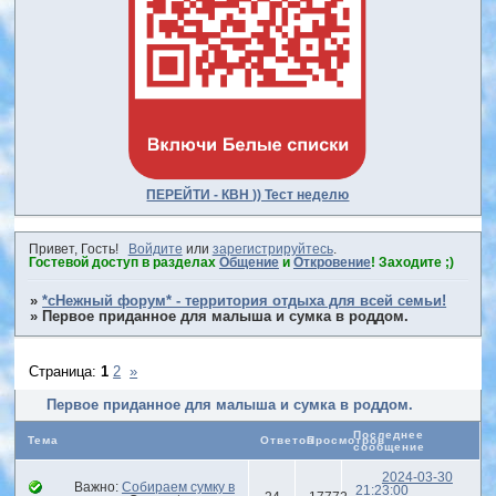
ПЕРЕЙТИ - КВН )) Тест неделю
Привет, Гость!
Войдите
или
зарегистрируйтесь
.
Гостевой доступ в разделах
Общение
и
Откровение
! Заходите ;)
»
*сНежный форум* - территория отдыха для всей семьи!
»
Первое приданное для малыша и сумка в роддом.
Страница:
1
2
»
Первое приданное для малыша и сумка в роддом.
Последнее
Тема
Ответов
Просмотров
сообщение
2024-03-30
Важно:
Собираем сумку в
21:23:00