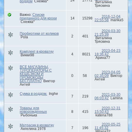
24
17772
роддом
Снежка*
Виталина
Тряскина
Важно:
Списки
2016-12-04
приданного для крохи
14
15298
22:55:58
marika5
Снежка*
2024-03-30
Пробиотики от коликов
21:25:39
2
401
Pola
Виталина
Тряскина
2023-04-23
Комплект в кроватку
4
8021
18:36:42
Викки98
Арина77
ВСЕ МАГАЗИНЫ,
ТУРОПЕРАТОРЫ С
2023-04-05
КЕШБЭКОМ И
0
58
02:35:09
Виктор
ПРОМОКОДЫ
Антей
БЕСПЛАТНО
Виктор
Антей
Сумка в роддом.
Inghe
2021-03-30
7
219
06:03:42
Lamina
Товары для
2020-12-31
новорожденных
8
415
15:50:43
Рыбонька
katena788
2020-05-25
Матрасик в кроватку
7
196
11:45:32
Ангелина 1978
Milana32