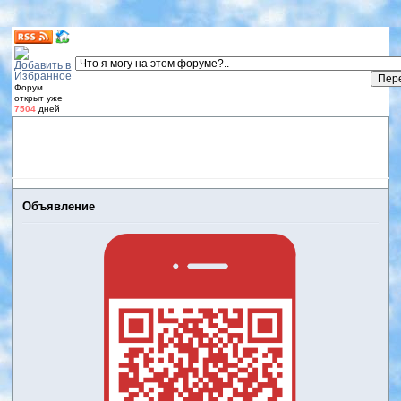
Форум
открыт уже
7504
дней
Форум
Участники
Правила
Регистрация
Дневники
пользователей
Войти
Активные темы
Объявление