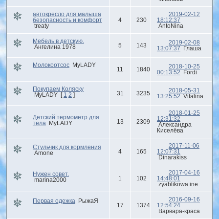
автокресло для малыша
2019-02-12
безопасность и комфорт
4
230
18:12:37
treaty
AntoNina
Мебель в детскую.
2019-02-08
5
143
Ангелина 1978
13:07:37
Глаша
Молокоотсос
MyLADY
2018-10-25
11
1840
00:13:52
Fordi
Покупаем Коляску
2018-05-31
31
3235
MyLADY
[
1
2
]
13:25:52
Vitalina
2018-01-25
Детский термометр для
12:31:32
13
2309
тела
MyLADY
Александра
Киселёва
2017-11-06
Стульчик для кормления
4
165
12:07:31
Amone
Dinarakiss
2017-04-16
Нужен совет.
1
102
14:48:01
marina2000
zyablikowa.ine
2016-09-16
Первая одежка
РыжаЯ
17
1374
12:54:24
Варвара-краса