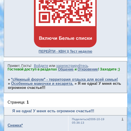
ПЕРЕЙТИ - КВН )) Тест неделю
Привет, Гость!
Войдите
или
зарегистрируйтесь
.
Гостевой доступ в разделах
Общение
и
Откровение
! Заходите ;)
»
*сНежный форум* - территория отдыха для всей семьи!
»
Особенные мамочки и кесарята.
»
Я не одна! У меня есть
огромное счастье!!!
Страница:
1
Я не одна! У меня есть огромное счастье!!!
1
Поделиться
2006-10-19
05:36:13
Снежка*