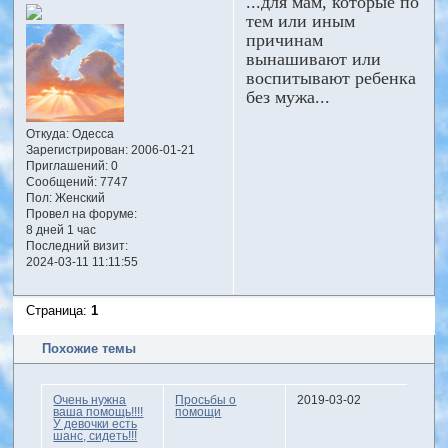
...для мам, которые по
тем или иным
причинам
вынашивают или
воспитывают ребенка
без мужа...
Откуда:
Одесса
Зарегистрирован
: 2006-01-21
Приглашений:
0
Сообщений:
7747
Пол:
Женский
Провел на форуме:
8 дней 1 час
Последний визит:
2024-03-11 11:11:55
Страница:
1
Похожие темы
Очень нужна
Просьбы о
2019-03-02
ваша помощь!!!!
помощи
У девочки есть
шанс, сидеть!!!