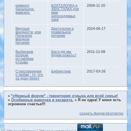
немного
БОЛТАЛОЧКА и
2006-11-20
банальное.
ХВАСТАЛКА для
мамское.
мам
непоседливых
заек
Вкусные
Диетология и
2024-06-17
вредности, или
правильное
Полезное
питание
вредное
питание
Выбираем
Как и где мы
2011-12-08
роддом,
будем рожать?
оставляем
отзывы
Стихотворения
Библиотека
2017-03-26
о любви - то, что
за душу берет
»
*сНежный форум* - территория отдыха для всей семьи!
»
Особенные мамочки и кесарята.
»
Я не одна! У меня есть
огромное счастье!!!
создать форум бесплатно