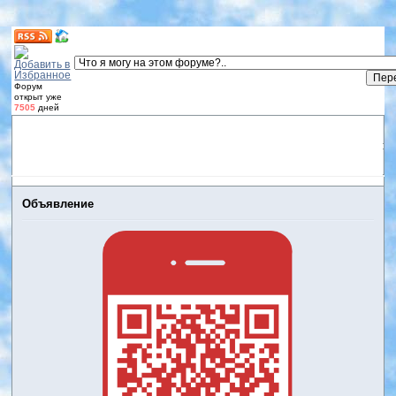
Форум
открыт уже
7505
дней
Форум
Участники
Правила
Регистрация
Дневники
пользователей
Войти
Активные темы
Объявление