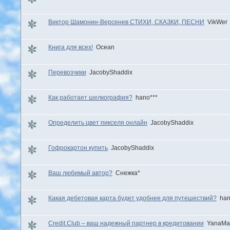
Виктор Шамонин-Версенев СТИХИ, СКАЗКИ, ПЕСНИ
VikWer
Книга для всех!
Ocean
Перевозчики
JacobyShaddix
Как работает шелкография?
hano***
Определить цвет пикселя онлайн
JacobyShaddix
Гофрокартон купить
JacobyShaddix
Ваш любимый автор?
Снежка*
Какая дебетовая карта будет удобнее для путешествий?
han
Credit.Club – ваш надежный партнер в кредитовании
YanaMa