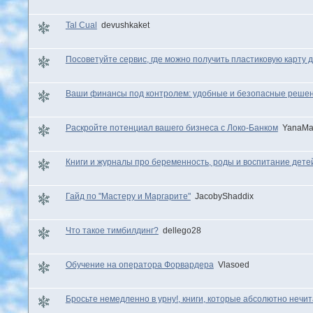
Tal Cual
devushkaket
Посоветуйте сервис, где можно получить пластиковую карту 
Ваши финансы под контролем: удобные и безопасные решен
Раскройте потенциал вашего бизнеса с Локо-Банком
YanaMa
Книги и журналы про беременность, роды и воспитание дете
Гайд по "Мастеру и Маргарите"
JacobyShaddix
Что такое тимбилдинг?
dellego28
Обучение на оператора Форвардера
Vlasoed
Бросьте немедленно в урну!, книги, которые абсолютно нечи