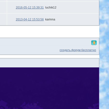
2016-05-12 15:39:31
luchik12
2013-04-12 15:53:56
karinna
создать форум бесплатно