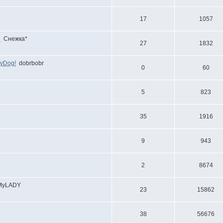
17
1057
е
Снежка*
27
1832
nyDog!
dobrbobr
0
60
5
823
35
1916
9
943
2
8674
MyLADY
23
15862
38
56676