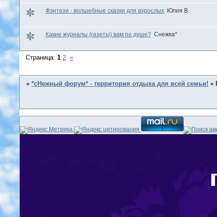
Фэнтези - волшебные сказки для взрослых
Юлия В.
Какие журналы (газеты) вам по душе?
Снежка*
Страница:
1
2
»
»
*сНежный форум* - территория отдыха для всей семьи!
»