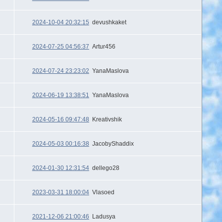
2024-10-04 20:32:15
devushkaket
2024-07-25 04:56:37
Artur456
2024-07-24 23:23:02
YanaMaslova
2024-06-19 13:38:51
YanaMaslova
2024-05-16 09:47:48
Kreativshik
2024-05-03 00:16:38
JacobyShaddix
2024-01-30 12:31:54
dellego28
2023-03-31 18:00:04
Vlasoed
2021-12-06 21:00:46
Ladusya