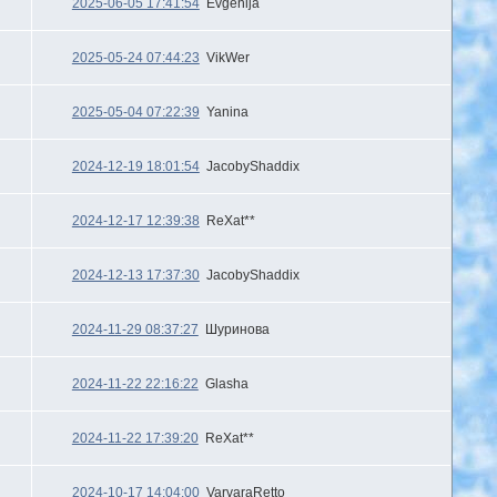
2025-06-05 17:41:54
Evgenija
2025-05-24 07:44:23
VikWer
2025-05-04 07:22:39
Yanina
2024-12-19 18:01:54
JacobyShaddix
2024-12-17 12:39:38
ReXat**
2024-12-13 17:37:30
JacobyShaddix
2024-11-29 08:37:27
Шуринова
2024-11-22 22:16:22
Glasha
2024-11-22 17:39:20
ReXat**
2024-10-17 14:04:00
VarvaraRetto