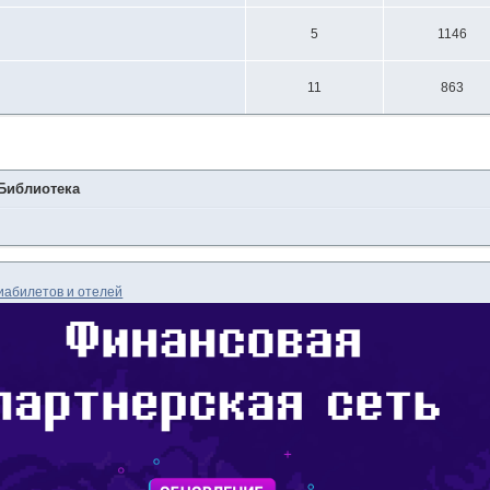
5
1146
11
863
Библиотека