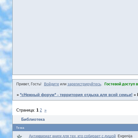
Привет, Гость!
Войдите
или
зарегистрируйтесь
.
Гостевой доступ 
»
*сНежный форум* - территория отдыха для всей семьи!
»
Страница:
1
2
»
Библиотека
Тема
Антиквариат книги для тех, кто собирает с душой
Evgenija