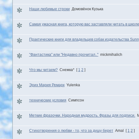
Наши любимые строки
Домовёнок Кузька
Самая ужасная книга, которую вас заставляли читать в школ
Практические книги для владельцев собак издательства Sun
"Фантастика" или "Недавно прочитал.."
mickmihalich
Что мы читаем?
Снежка*
[
1
2
]
Эрих Мария Ремарк
Yulenka
технические условия
Симпсон
Меткие фразочки. Народная мудрость. Фразы для подписи.
Стихотворения о любви - то, что за душу берет
Amal
[
1
2
]