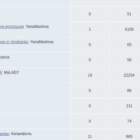
0
51
для использов
YanaMaslova
1
6156
ия от Anobanko
YanaMaslova
0
65
slova
0
56
й!
MyLADY
19
22254
0
86
0
211
0
74
таемы
Каприфоль
11
985