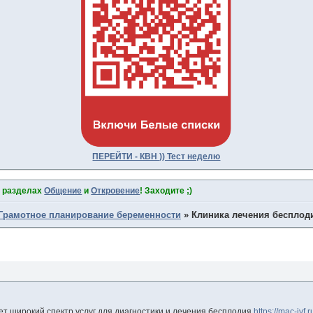
ПЕРЕЙТИ - КВН )) Тест неделю
в разделах
Общение
и
Откровение
! Заходите ;)
Грамотное планирование беременности
»
Клиника лечения бесплод
т широкий спектр услуг для диагностики и лечения бесплодия
https://mac-ivf.ru