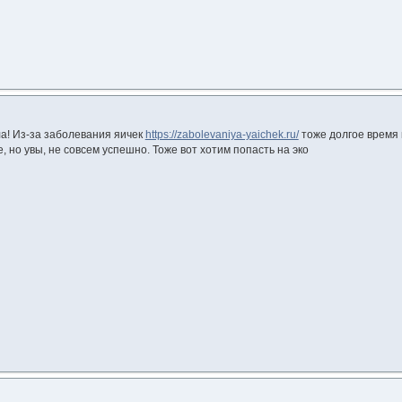
ла! Из-за заболевания яичек
https://zabolevaniya-yaichek.ru/
тоже долгое время 
 но увы, не совсем успешно. Тоже вот хотим попасть на эко