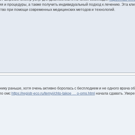
я и процедуры, а также получить индивидуальный подход к лечению. Эта кл
тво при помощи современных медицинских методов и технологий.
ику раньше, хотя очень активно боролась с бесплодием и не одного врача обо
 по омс
https://registr-eco.ru/temyi/chto-takoe … o-oms.html
начала сдавать. Увере