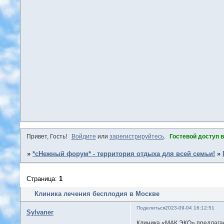
Привет, Гость!
Войдите
или
зарегистрируйтесь
.
Гостевой доступ 
»
*сНежный форум* - территория отдыха для всей семьи!
»
Страница:
1
Клиника лечения бесплодия в Москве
Поделиться
2023-09-04 16:12:51
Sylvaner
Клиника «МАК ЭКО» предлагае