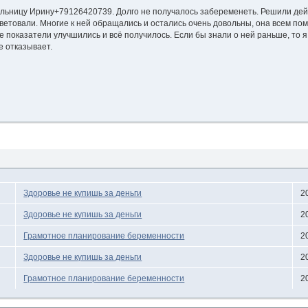
льницу Ирину+79126420739. Долго не получалось забеременеть. Решили дейс
етовали. Многие к ней обращались и остались очень довольны, она всем пом
се показатели улучшились и всё получилось. Если бы знали о ней раньше, то 
е отказывает.
Здоровье не купишь за деньги
2
Здоровье не купишь за деньги
2
Грамотное планирование беременности
2
Здоровье не купишь за деньги
2
Грамотное планирование беременности
2