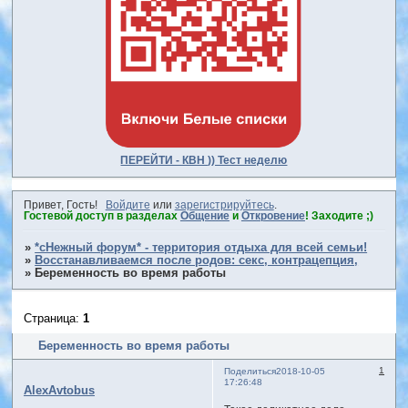
ПЕРЕЙТИ - КВН )) Тест неделю
Привет, Гость!
Войдите
или
зарегистрируйтесь
.
Гостевой доступ в разделах
Общение
и
Откровение
! Заходите ;)
»
*сНежный форум* - территория отдыха для всей семьи!
»
Восстанавливаемся после родов: секс, контрацепция,
»
Беременность во время работы
Страница:
1
Беременность во время работы
1
Поделиться
2018-10-05
17:26:48
AlexAvtobus