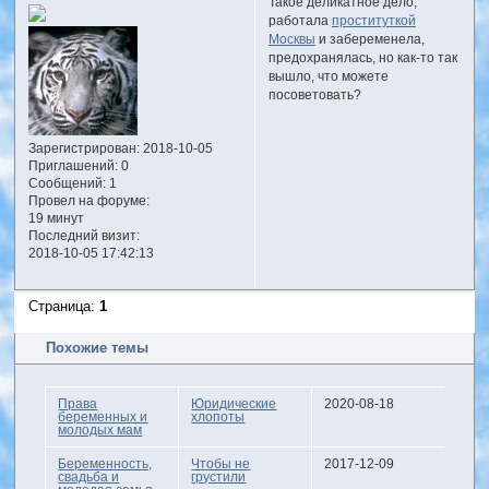
Такое деликатное дело,
работала
проституткой
Москвы
и забеременела,
предохранялась, но как-то так
вышло, что можете
посоветовать?
Зарегистрирован
: 2018-10-05
Приглашений:
0
Сообщений:
1
Провел на форуме:
19 минут
Последний визит:
2018-10-05 17:42:13
Страница:
1
Похожие темы
Права
Юридические
2020-08-18
беременных и
хлопоты
молодых мам
Беременность,
Чтобы не
2017-12-09
свадьба и
грустили