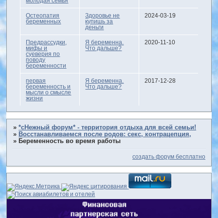
молодая семья
Остеопатия
Здоровье не
2024-03-19
беременных
купишь за
деньги
Предрассудки,
Я беременна.
2020-11-10
мифы и
Что дальше?
суеверия по
поводу
беременности
первая
Я беременна.
2017-12-28
беременность и
Что дальше?
мысли о смысле
жизни
»
*сНежный форум* - территория отдыха для всей семьи!
»
Восстанавливаемся после родов: секс, контрацепция,
»
Беременность во время работы
создать форум бесплатно