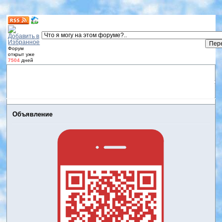
Форум
открыт уже
7504
дней
Форум
Участники
Правила
Регистрация
Дневники
пользователей
Войти
Активные темы
Объявление