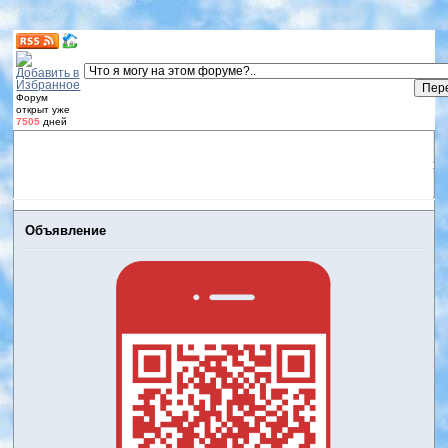
Форум
открыт уже
7505
дней
Форум
Участники
Правила
Регистрация
Дневники
пользователей
Войти
Активные темы
Объявление