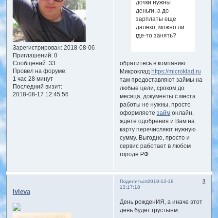
дочки нужны
деньги, а до
зарплаты еще
далеко, можно ли
где-то занять?
Зарегистрирован
: 2018-08-06
Приглашений:
0
Сообщений:
33
обратитесь в компанию
Провел на форуме:
Микроклад
https://microklad.ru
1 час 28 минут
там предоставляют займы на
Последний визит:
любые цели, сроком до
2018-08-17 12:45:56
месяца, документы с места
работы не нужны, просто
оформляете
займ
онлайн,
ждете одобрения и Вам на
карту перечисляют нужную
сумму. Выгодно, просто и
сервис работает в любом
городе РФ.
3
Поделиться
2018-12-18
13:17:18
Ivleva
День рожденИЯ, а иначе этот
день будет грустынм