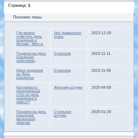
Страница:
1
Похожие темы
Где можно
Уют домашнего
2023-12-28
отметить день
очага
рождения в
Москве - Места
Подарок на день
О разном
2023-11-11
рождения
нефтянику
Идеи подарков
О разном
2023-11-08
на День
рождения
Как накрыть
Женские штучки
2025-04-09
праздничный
стол на день
рождения в
офисе?
Подарок на день
Стильная
2025-01-20
рождения
штучка
маленькой
девочке