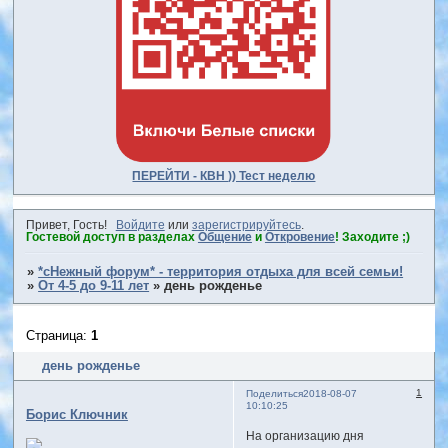
ПЕРЕЙТИ - КВН )) Тест неделю
Привет, Гость!
Войдите
или
зарегистрируйтесь
.
Гостевой доступ в разделах
Общение
и
Откровение
! Заходите ;)
»
*сНежный форум* - территория отдыха для всей семьи!
»
От 4-5 до 9-11 лет
»
день рожденье
Страница:
1
день рожденье
1
Поделиться
2018-08-07
10:10:25
Борис Ключник
На организацию дня