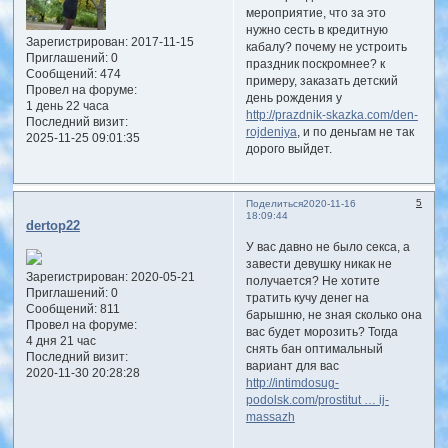
мероприятие, что за это
нужно сесть в кредитную
Зарегистрирован
: 2017-11-15
кабалу? почему не устроить
Приглашений:
0
праздник поскромнее? к
Сообщений:
474
примеру, заказать детский
Провел на форуме:
день рождения у
1 день 22 часа
http://prazdnik-skazka.com/den-
Последний визит:
rojdeniya
, и по деньгам не так
2025-11-25 09:01:35
дорого выйдет.
5
Поделиться
2020-11-16
18:09:44
dertop22
У вас давно не было секса, а
завести девушку никак не
Зарегистрирован
: 2020-05-21
получается? Не хотите
Приглашений:
0
тратить кучу денег на
Сообщений:
811
барышню, не зная сколько она
Провел на форуме:
вас будет морозить? Тогда
4 дня 21 час
снять бан оптимальный
Последний визит:
вариант для вас
2020-11-30 20:28:28
http://intimdosug-
podolsk.com/prostitut … ij-
massazh