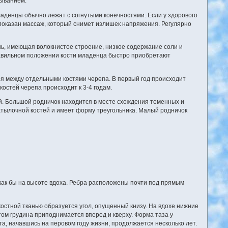
пыванием.
аденцы обычно лежат с согнутыми конечностями. Если у здорового
 показан массаж, который снимет излишек напряжения. Регулярно
ань, имеющая волокнистое строение, низкое содержание соли и
равильном положении кости младенца быстро приобретают
я между отдельными костями черепа. В первый год происходит
остей черепа происходит к 3-4 годам.
. Большой родничок находится в месте схождения теменных и
тылочной костей и имеет форму треугольника. Малый родничок
как бы на высоте вдоха. Ребра расположены почти под прямым
костной тканью образуется угол, опущенный книзу. На вдохе нижние
том грудина приподнимается вперед и кверху. Форма таза у
та, начавшись на перовом году жизни, продолжается несколько лет.