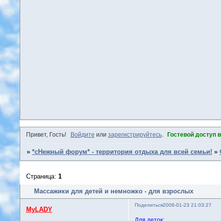
Привет, Гость!
Войдите
или
зарегистрируйтесь
.
Гостевой доступ 
»
*сНежный форум* - территория отдыха для всей семьи!
»
Страница:
1
Массажики для детей и немножко - для взрослых
Поделиться
2006-01-23 21:03:27
MyLADY
Для деток: