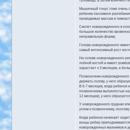
туловища, а затем конечност
Мышечный тонус тоже очень с
ребенка пассивное разгибание
проводимые массаж и гимнаст
Скелет новорожденного в осно
большое количество кровенос
неправильную форму.
Голова новорожденного имеет
самый интенсивный рост косте
На голове новорожденного ре
лобной костей и имеет ромбо
зарастает к 3 месяцам, а боль
Позвоночник новорожденного п
держать голову, у него образ
В 6-7 месяцев, когда ребенок 
позвоночника выпуклостью наз
12 месяцев), у него образует
У новорожденного грудная кл
углом к позвоночнику, поэтом
Когда ребенок начинает ходит
концы ребер приподнимаются к
новорожденных мальчиков и де