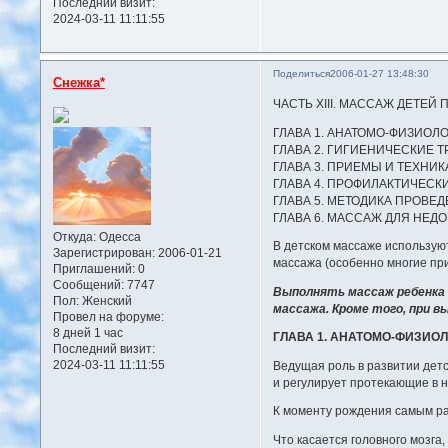
Последний визит:
2024-03-11 11:11:55
Поделиться
2006-01-27 13:48:30
Снежка*
ЧАСТЬ XIII. МАССАЖ ДЕТЕЙ
ГЛАВА 1. АНАТОМО-ФИЗИО
ГЛАВА 2. ГИГИЕНИЧЕСКИЕ 
ГЛАВА 3. ПРИЕМЫ И ТЕХНИ
ГЛАВА 4. ПРОФИЛАКТИЧЕСК
ГЛАВА 5. МЕТОДИКА ПРОВЕ
ГЛАВА 6. МАССАЖ ДЛЯ НЕ
Откуда:
Одесса
В детском массаже используют
Зарегистрирован
: 2006-01-21
массажа (особенно многие пр
Приглашений:
0
Сообщений:
7747
Выполнять массаж ребенка 
Пол:
Женский
массажа. Кроме того, при 
Провел на форуме:
8 дней 1 час
ГЛАВА 1. АНАТОМО-ФИЗИО
Последний визит:
2024-03-11 11:11:55
Ведущая роль в развитии детс
и регулирует протекающие в н
К моменту рождения самым ра
Что касается головного мозга