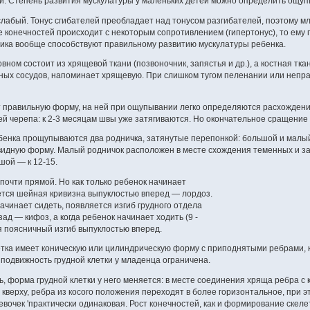
ей. Степень развития мускулатуры у маленьких детей можно определить ощу
лабый. Тонус сгибателей преобладает над тонусом разгибателей, поэтому мл
 конечностей происходит с некоторым сопротивлением (гипертонус), то ему
ика вообще способствуют правильному развитию мускулатуры ребенка.
вном состоит из хрящевой ткани (позвоночник, запястья и др.), а костная тк
ных сосудов, напоминает хрящевую. При слишком тугом пеленании или неп
 правильную форму, на ней при ощупывании легко определяются расхождени
й черепа: к 2-3 месяцам швы уже затягиваются. Но окончательное сращение к
бенка прощупываются два родничка, затянутые перепонкой: большой и малый
видную форму. Малый родничок расположен в месте схождения теменных и за
шой — к 12-15.
очти прямой. Но как только ребенок начинает
уется шейная кривизна выпуклостью вперед — лордоз.
начинает сидеть, появляется изгиб грудного отдела
ад — кифоз, а когда ребенок начинает ходить (9 -
ся поясничный изгиб выпуклостью вперед.
етка имеет коническую или цилиндрическую форму с приподнятыми ребрами, 
у подвижность грудной клетки у младенца ограничена.
ь, форма грудной клетки у него меняется: в месте соединения хряща ребра с 
верху, ребра из косого положения переходят в более горизонтальное, при э
вочек 'практически одинаковая. Рост конечностей, как и формирование скеле