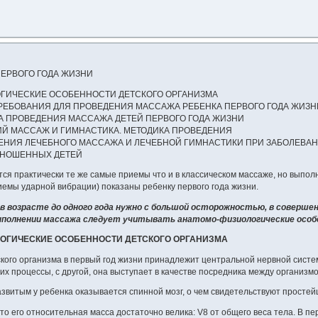
 ПЕРВОГО ГОДА ЖИЗНИ
ЛОГИЧЕСКИЕ ОСОБЕННОСТИ ДЕТСКОГО ОРГАНИЗМА
ТРЕБОВАНИЯ ДЛЯ ПРОВЕДЕНИЯ МАССАЖА РЕБЕНКА ПЕРВОГО ГОДА ЖИЗН
КА ПРОВЕДЕНИЯ МАССАЖА ДЕТЕЙ ПЕРВОГО ГОДА ЖИЗНИ
ИЙ МАССАЖ И ГИМНАСТИКА. МЕТОДИКА ПРОВЕДЕНИЯ
ДЕНИЯ ЛЕЧЕБНОГО МАССАЖА И ЛЕЧЕБНОЙ ГИМНАСТИКИ ПРИ ЗАБОЛЕВАН
ДОНОШЕННЫХ ДЕТЕЙ
ся практически те же самые приемы что и в классическом массаже, но выполн
иемы ударной вибрации) показаны ребенку первого года жизни.
в возрасте до одного года нужно с большой осторожностью, в соверше
выполнении массажа следует учитывать анатомо-физиологические особе
ЛОГИЧЕСКИЕ ОСОБЕННОСТИ ДЕТСКОГО ОРГАНИЗМА
кого организма в первый год жизни принадлежит центральной нервной систе
их процессы, с другой, она выступает в качестве посредника между организм
звитым у ребенка оказывается спинной мозг, о чем свидетельствуют просте
, то его относительная масса достаточно велика: V8 от общего веса тела. В 