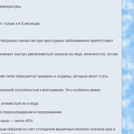
температуры.
 только к 4-5 месяцам.
. Набухшая слизистая при простудных заболеваниях препятствует
ачинает оыстро увеличиваться сначала на лице, конечностях, потом
коже легко образуются трещины и ссадины, которые могут стать
вышенной способностью к впитыванию. Это особенно важно
углекислый газ и воду.
тся переохлаждению и перегреванию.
больше — около 40%.
ным образом за счет утолщения мышечных волокон сначала шеи и