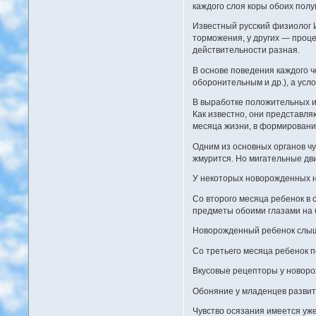
каждого слоя коры обоих пол
Известный русский физиолог И
торможения, у других — проце
действительности разная.
В основе поведения каждого 
оборонительным и др.), а усл
В выработке положительных ил
Как известно, они представл
месяца жизни, в формировани
Одним из основных органов чу
жмурится. Но мигательные дви
У некоторых новорожденных н
Со второго месяца ребенок в 
предметы обоими глазами на б
Новорожденный ребенок слышит
Со третьего месяца ребенок п
Вкусовые рецепторы у новорож
Обоняние у младенцев развито
Чувство осязания имеется уже