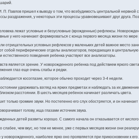
ушарий.
. П. Павлов пришел к выводу о том, что возбудимость центральной нервной 
ссы раздражения, у некоторых эти процессы уравновешивают друг друга. Поэ
человека лежат условные и безусловные (врожденные) рефлексы. Новорожде
овные у него начинают формироваться с конца первого месяца жизни по мере 
и отрицательных условных рефлексов у маленьких детей важное место занимаю
яют собой периферические отделы анализаторов, передающих в центральную 
и естественного поведения ребенка участвуют все анализаторы.
вств является зрение. У новорожденного ребенка под действием яркого света
жения глаз еще очень слабы и редки.
аблюдается косоглазие, которое обычно проходит через 3-4 недели.
состоянии удерживать взгляд на ярких предметах и наблюдать за их движение
лизком расстоянии. В шесть месяцев ребенок начинает различать цвета.
 только громкие звуки. Но постепенно его слух обостряется, и он начинает 
оворачивает голову, ища глазами источник звука.
денных детей развиты хорошо. С самого начала он отказывается от кислого 
 слабее, чем вкус, но тем не менее, уже с первых месяцев жизни они реагиру
 у новорожденного, наиболее ярко оно проявляется при прикосновении к его 