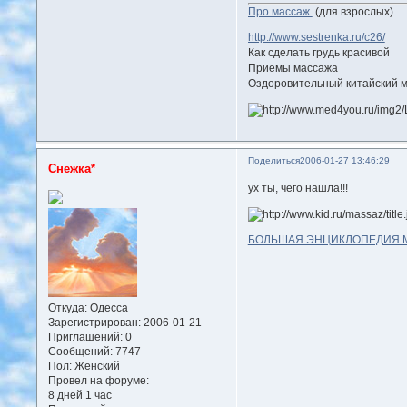
Про массаж.
(для взрослых)
http://www.sestrenka.ru/c26/
Как сделать грудь красивой
Приемы массажа
Оздоровительный китайский 
Поделиться
2006-01-27 13:46:29
Снежка*
ух ты, чего нашла!!!
БОЛЬШАЯ ЭНЦИКЛОПЕДИЯ 
Откуда:
Одесса
Зарегистрирован
: 2006-01-21
Приглашений:
0
Сообщений:
7747
Пол:
Женский
Провел на форуме:
8 дней 1 час