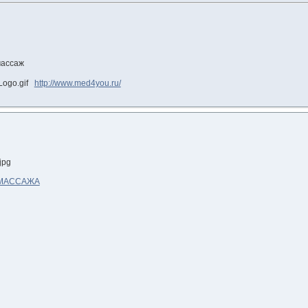
массаж
http://www.med4you.ru/
МАССАЖА