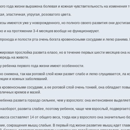
вого года жизни выражена болевая и кожная чувствительность на изменения 
ая, эластичная, упругая, розоватого цвета.
ы имеются уже у новорожденного, но полного своего развития они достигают
о и на протяжении 3-4 месяцев вообще не функционируют.
 прохода и полости рта очень богата кровеносными сосудами и легко ранима
ировая прослойка развита елаоо, но в течение первых шести месяцев она н
ередь на животе.
 ребенка первого года жизни имеют особенности.
 снижена, так как роговой слой кожи развит слабо и легко слущивается, ла 
кции и кожных заболеваний.
а кровеносными сосудами, а ее роговой слой очень тонкий, она обладает по
зличных кремов и мазей.
ебенка развита гораздо сильнее, чем у взрослого: она интенсивнее выделяет 
наоборот, развита слабее, поэтому ребенок, чаще чем взрослый, подвергае
сса составляет 14 от общего веса, тогда как у взрослого она значительно 
ие, сокращения мышц слабые. В первый год жизни развитие мышц идет глав