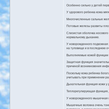
Особенно сильно у детей пер
У здорового ребенка кожа мягк
Многочисленные сальные желез
Потовые железы развиты плох
Слизистая оболочка носового
нормальному дыханию.
У новорожденного подкожная ж
на туловище и в последнюю оч
Выполняемые кожей функции у
Защитная функция значительно
причиной возникновения инфе
Поскольку кожа ребенка богат
учитывать при применении ра
Дыхательная функция кожи у р
Теплорегулирующая функция, 
У новорожденного мышечная ма
Мышечные волокна очень тонк