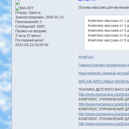
Основы массажа для маленьки
Откуда:
Одесса
Зарегистрирован
: 2006-01-21
Комплекс массажа от 1 
Приглашений:
0
Комплекс массажа от 3 
Сообщений:
1993
Комплекс массажа от 4 
Провел на форуме:
Комплекс массажа от 6 
3 часа 37 минут
Комплекс массажа от 9 
Последний визит:
2013-03-22 03:00:40
почитать
Гимнастические упражнения дл
Наш ребенок. Нежный детски
МАСАЖ ДЛЯ САМЫХ МАЛЕН
ТЕХНИКА ДЕТСКОГО МАССА
http://www.mamapapa.ru/article
КОМПЛЕКС УПРАЖНЕНИЙ ДЛЯ
http://www.mamapapa.ru/article
КОМПЛЕКС УПРАЖНЕНИЙ ДЛЯ
http://www.mamapapa.ru/article
КОМПЛЕКС УПРАЖНЕНИЙ ДЛЯ
http://www.mamapapa.ru/article