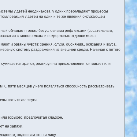
системы у детей неодинакова: у одних преобладают процессы
тому реакция у детей на одни и те же явления окружающей
нный обладает только безусловными рефлексами (сосательным,
развития спинного мозга и подкорковых отделов мозга.
т и органы чувств: зрения, слуха, обоняния,, осязания и вкуса.
нервную систему раздражения из внешней среды. Начиная с пятого
 суживается зрачок; реагируя на прикосновения, он мигает или
м. С пяти месяцев у него появляться способность рассматривать
слышать тихие звуки.
или горького, предпочитая сладкое.
ют на запахи.
ладоням, подошвам стоп и лицу.