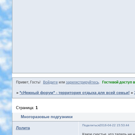
Привет, Гость!
Войдите
или
зарегистрируйтесь
.
Гостевой доступ 
»
*сНежный форум* - территория отдыха для всей семьи!
»
Страница:
1
Многоразовые подгузники
Поделиться
2016-04-22 15:53:44
Лолита
Какое счастье, что теперь не