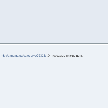
и
http://panama.ua/categorys/76313/
. У них самые низкие цены