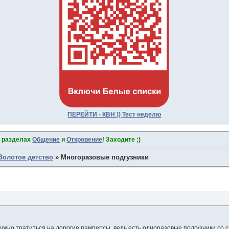
ПЕРЕЙТИ - КВН )) Тест неделю
в разделах
Общение
и
Откровение
! Заходите ;)
Золотое детство
»
Многоразовые подгузники
 нужно тратиться на дорогие памперсы, ведь есть одноразовые подгузники со