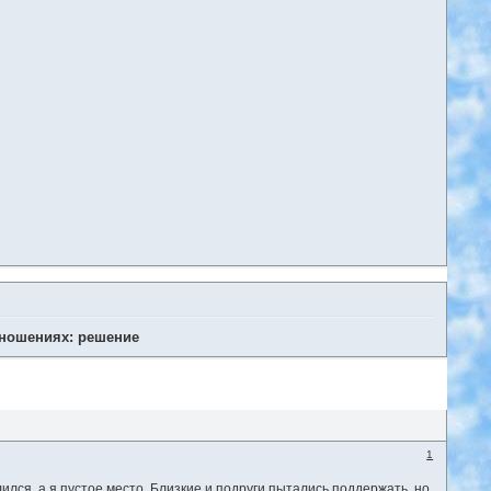
тношениях: решение
1
лился, а я пустое место. Близкие и подруги пытались поддержать, но