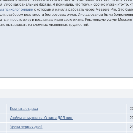
я, либо как банальные фразы. Я понимала, что тону, и срочно нужен кто-то, к
ый психолог онлайн
с которым я начала работать через Messere Pro. Это было
ой, разбором реальности без розовых очков. Иногда сеансы были болезненны
ать, я просто живу и восстанавливаю свою жизнь. Рекомендую услуги Messere 
ьно вытаскивать из сложных жизненных трудностей.
Комната отдыха
2
Любимые мужчины. О них и ДЛЯ них.
2
Уроки первых дней
2