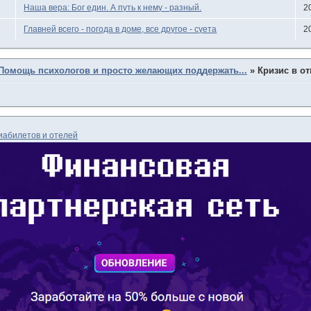
Наша вера: Бог един. А путь к нему - разный.
2
Главней всего - погода в доме, все другое - суета
2
Помощь психологов и просто желающих поддержать...
»
Кризис в о