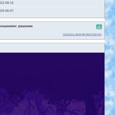
022-08-15
025-06-07
тношениях: решение
создать форум бесплатно