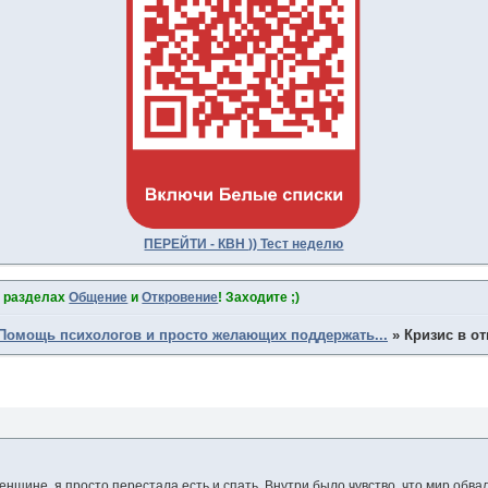
ПЕРЕЙТИ - КВН )) Тест неделю
в разделах
Общение
и
Откровение
! Заходите ;)
Помощь психологов и просто желающих поддержать...
»
Кризис в о
енщине, я просто перестала есть и спать. Внутри было чувство, что мир обва