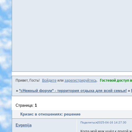
Привет, Гость!
Войдите
или
зарегистрируйтесь
.
Гостевой доступ 
»
*сНежный форум* - территория отдыха для всей семьи!
»
Страница:
1
Кризис в отношениях: решение
Поделиться
2025-04-16 14:27:30
Evgenija
Когда мой муж ушёл к другой ж