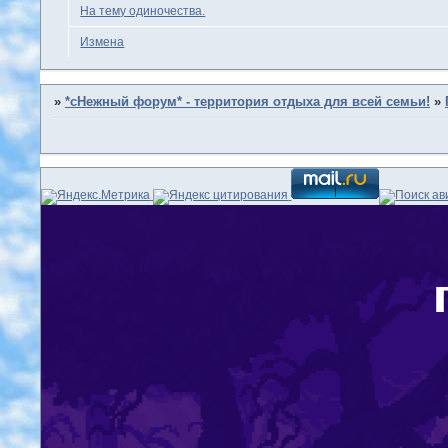
На тему одиночества.
Измена
»
*сНежный форум* - территория отдыха для всей семьи!
»