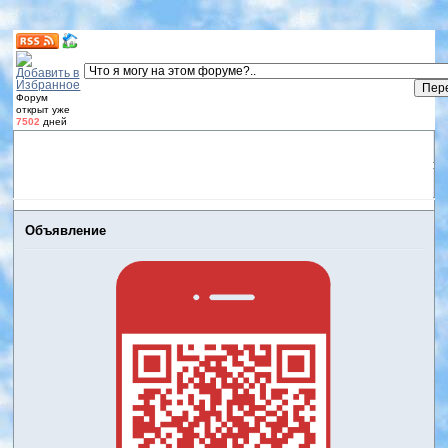
Форум
открыт уже
7502
дней
Форум
Участники
Правила
Регистрация
Дневники
пользователей
Войти
Активные темы
Объявление