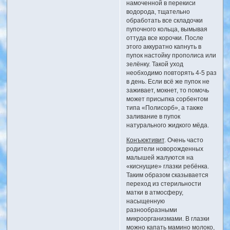
намоченной в перекиси
водорода, тщательно
обработать все складочки
пупочного кольца, вымывая
оттуда все корочки. После
этого аккуратно капнуть в
пупок настойку прополиса или
зелёнку. Такой уход
необходимо повторять 4-5 раз
в день. Если всё же пупок не
заживает, мокнет, то помочь
может присыпка сорбентом
типа «Полисорб», а также
заливание в пупок
натурального жидкого мёда.
Конъюктивит
. Очень часто
родители новорожденных
малышей жалуются на
«киснущие» глазки ребёнка.
Таким образом сказывается
переход из стерильности
матки в атмосферу,
насыщенную
разнообразными
микроорганизмами. В глазки
можно капать мамино молоко,