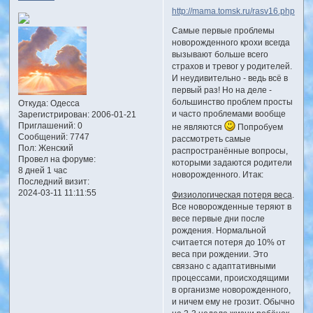
http://mama.tomsk.ru/rasv16.php
Самые первые проблемы
новорожденного крохи всегда
вызывают больше всего
страхов и тревог у родителей.
И неудивительно - ведь всё в
первый раз! Но на деле -
большинство проблем просты
Откуда:
Одесса
и часто проблемами вообще
Зарегистрирован
: 2006-01-21
Приглашений:
0
не являются
Попробуем
Сообщений:
7747
рассмотреть самые
Пол:
Женский
распространённые вопросы,
Провел на форуме:
которыми задаются родители
8 дней 1 час
новорожденного. Итак:
Последний визит:
2024-03-11 11:11:55
Физиологическая потеря веса
.
Все новорожденные теряют в
весе первые дни после
рождения. Нормальной
считается потеря до 10% от
веса при рождении. Это
связано с адаптативными
процессами, происходящими
в организме новорожденного,
и ничем ему не грозит. Обычно