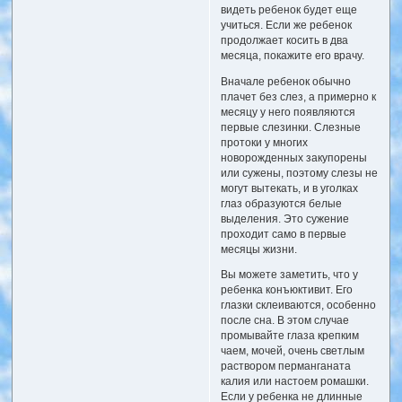
видеть ребенок будет еще
учиться. Если же ребенок
продолжает косить в два
месяца, покажите его врачу.
Вначале ребенок обычно
плачет без слез, а примерно к
месяцу у него появляются
первые слезинки. Слезные
протоки у многих
новорожденных закупорены
или сужены, поэтому слезы не
могут вытекать, и в уголках
глаз образуются белые
выделения. Это сужение
проходит само в первые
месяцы жизни.
Вы можете заметить, что у
ребенка конъюктивит. Его
глазки склеиваются, особенно
после сна. В этом случае
промывайте глаза крепким
чаем, мочей, очень светлым
раствором перманганата
калия или настоем ромашки.
Если у ребенка не длинные