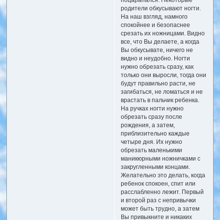
поцарапался. Некоторые
родители обкусывают ногти.
На наш взгляд, намного
спокойнее и безопаснее
срезать их ножницами. Видно
все, что Вы делаете, а когда
Вы обкусывате, ничего не
видно и неудобно. Ногти
нужно обрезать сразу, как
только они выросли, тогда они
будут правильно расти, не
загибаться, не ломаться и не
врастать в пальчик ребенка.
На ручках ногти нужно
обрезать сразу после
рождения, а затем,
приблизительно каждые
четыре дня. Их нужно
обрезать маленькими
маникюрными ножничками с
закругленными концами.
Желательно это делать, когда
ребенок спокоен, спит или
расслабленно лежит. Первый
и второй раз с непривычки
может быть трудно, а затем
Вы привыкните и никаких