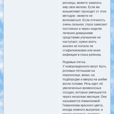
ресницы, можете закапать
ему свое молоко. Если же
коньюктивит проходит от этих
методов - можете не
волноваться. Если отечность
очень сильная, глаза закисают
постоянно и через неделю
лечения домашними
средствами улучшение не
наступает, нужно взять
анализ не попала ли
стафилококовая или иная
инфекция в глаза ребенка.
Родимые пятна.
У новорожденного могут быть
розовые пятнышки на
переносице, веках, на
подбородке и вверху на шейке
возле головки. Речь идет об
увеличенных кровеносных
сосудах, которые уменьшатся
через несколько месяцев. Они
называются гемангиомой.
Гемангиома красного цвета,
иногда немного выпуклая, и
может достигать размера