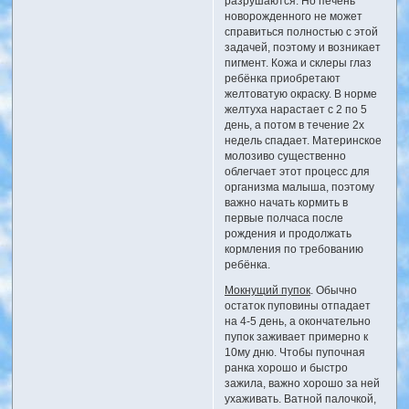
разрушаются. Но печень
новорожденного не может
справиться полностью с этой
задачей, поэтому и возникает
пигмент. Кожа и склеры глаз
ребёнка приобретают
желтоватую окраску. В норме
желтуха нарастает с 2 по 5
день, а потом в течение 2х
недель спадает. Материнское
молозиво существенно
облегчает этот процесс для
организма малыша, поэтому
важно начать кормить в
первые полчаса после
рождения и продолжать
кормления по требованию
ребёнка.
Мокнущий пупок
. Обычно
остаток пуповины отпадает
на 4-5 день, а окончательно
пупок заживает примерно к
10му дню. Чтобы пупочная
ранка хорошо и быстро
зажила, важно хорошо за ней
ухаживать. Ватной палочкой,