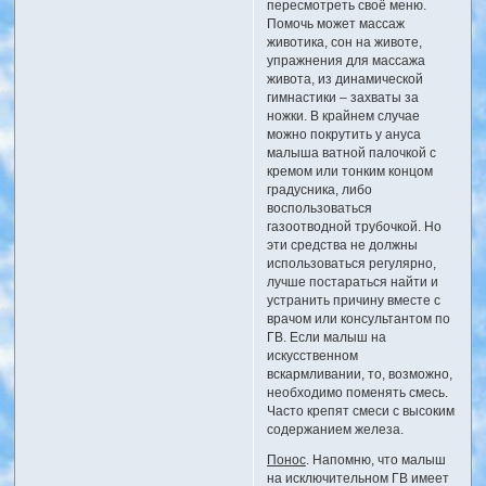
пересмотреть своё меню.
Помочь может массаж
животика, сон на животе,
упражнения для массажа
живота, из динамической
гимнастики – захваты за
ножки. В крайнем случае
можно покрутить у ануса
малыша ватной палочкой с
кремом или тонким концом
градусника, либо
воспользоваться
газоотводной трубочкой. Но
эти средства не должны
использоваться регулярно,
лучше постараться найти и
устранить причину вместе с
врачом или консультантом по
ГВ. Если малыш на
искусственном
вскармливании, то, возможно,
необходимо поменять смесь.
Часто крепят смеси с высоким
содержанием железа.
Понос
. Напомню, что малыш
на исключительном ГВ имеет