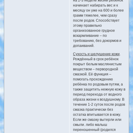
на 2-3 неделе жизни ребёнок
начинает набирать вес и к
месяцу он уже на 600 и более
грамм тяжелее, чем сразу
после родов. Способствует
этому правильно
организованное грудное
вскармливание – по
требованию, без докормов и
допаиваний.
Сухость и шелушение кожи
.
Рождённый в срок ребёнок
покрыт белым маслянистым
веществом – первородной
смазкой. Её функция –
помогать прохождению
ребёнка по родовым путям, а
также защитить нежную кожу в
период перехода от водного
образа жизни к воздушному. В
течение 1-2 суток после родов
смазка практически без
остатка впитывается в кожу.
Если же смазку вытерли или
смыли. либо малыш
переношенный (родился