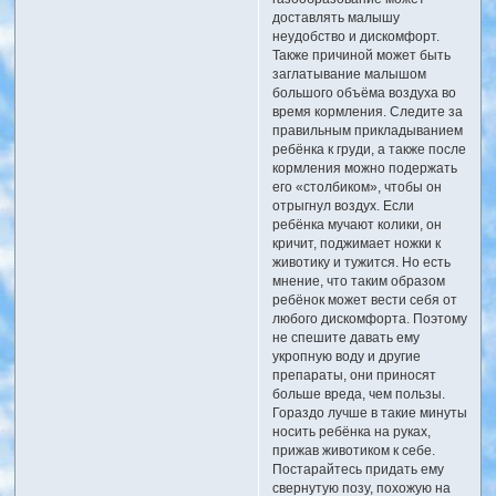
доставлять малышу
неудобство и дискомфорт.
Также причиной может быть
заглатывание малышом
большого объёма воздуха во
время кормления. Следите за
правильным прикладыванием
ребёнка к груди, а также после
кормления можно подержать
его «столбиком», чтобы он
отрыгнул воздух. Если
ребёнка мучают колики, он
кричит, поджимает ножки к
животику и тужится. Но есть
мнение, что таким образом
ребёнок может вести себя от
любого дискомфорта. Поэтому
не спешите давать ему
укропную воду и другие
препараты, они приносят
больше вреда, чем пользы.
Гораздо лучше в такие минуты
носить ребёнка на руках,
прижав животиком к себе.
Постарайтесь придать ему
свернутую позу, похожую на