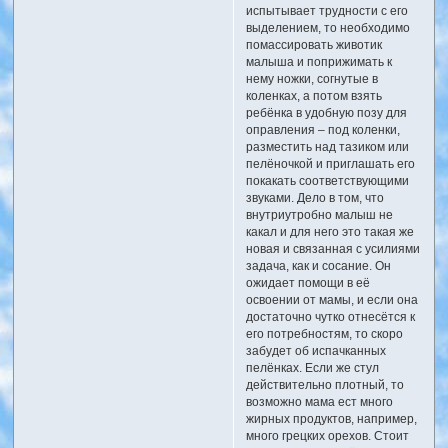
испытывает трудности с его
выделением, то необходимо
помассировать животик
малыша и поприжимать к
нему ножки, согнутые в
коленках, а потом взять
ребёнка в удобную позу для
оправления – под коленки,
разместить над тазиком или
пелёночкой и приглашать его
покакать соответствующими
звуками. Дело в том, что
внутриутробно малыш не
какал и для него это такая же
новая и связанная с усилиями
задача, как и сосание. Он
ожидает помощи в её
освоении от мамы, и если она
достаточно чутко отнесётся к
его потребностям, то скоро
забудет об испачканных
пелёнках. Если же стул
действительно плотный, то
возможно мама ест много
жирных продуктов, например,
много грецких орехов. Стоит