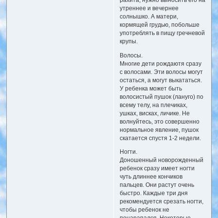
рахита, нужно выносить его на
утреннее и вечернее
солнышко. А матери,
кормящей грудью, побольше
употреблять в пищу гречневой
крупы.
Волосы.
Многие дети рождаютя сразу
с волосами. Эти волосы могут
остаться, а могут выкататься.
У ребенка может быть
волосистый пушок (лануго) по
всему телу, на плечиках,
ушках, висках, личике. Не
волнуйтесь, это совершенно
нормальное явление, пушок
скатается спустя 1-2 недели.
Ногти.
Доношенный новорожденный
ребенок сразу имеет ногти
чуть длиннее кончиков
пальцев. Они растут очень
быстро. Каждые три дня
рекомендуется срезать ногти,
чтобы ребенок не