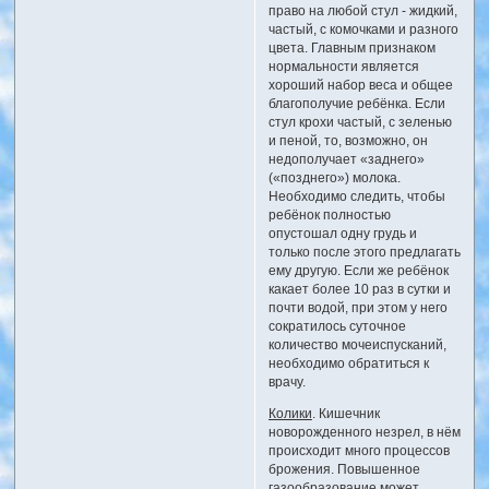
право на любой стул - жидкий,
частый, с комочками и разного
цвета. Главным признаком
нормальности является
хороший набор веса и общее
благополучие ребёнка. Если
стул крохи частый, с зеленью
и пеной, то, возможно, он
недополучает «заднего»
(«позднего») молока.
Необходимо следить, чтобы
ребёнок полностью
опустошал одну грудь и
только после этого предлагать
ему другую. Если же ребёнок
какает более 10 раз в сутки и
почти водой, при этом у него
сократилось суточное
количество мочеиспусканий,
необходимо обратиться к
врачу.
Колики
. Кишечник
новорожденного незрел, в нём
происходит много процессов
брожения. Повышенное
газообразование может