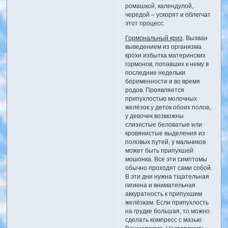
ромашкой, календулой,
чередой – ускорят и облегчат
этот процесс.
Гормональный криз
. Вызван
выведением из организма
крохи избытка материнских
гормонов, попавших к нему в
последние недельки
беременности и во время
родов. Проявляется
припухлостью молочных
желёзок у деток обоих полов,
у девочек возможны
слизистые беловатые или
кровянистые выделения из
половых путей, у мальчиков
может быть припухшей
мошонка. Все эти симптомы
обычно проходят сами собой.
В эти дни нужна тщательная
гигиена и внимательная
аккуратность к припухшим
желёзкам. Если припухлость
на грудке большая, то можно
сделать компресс с мазью