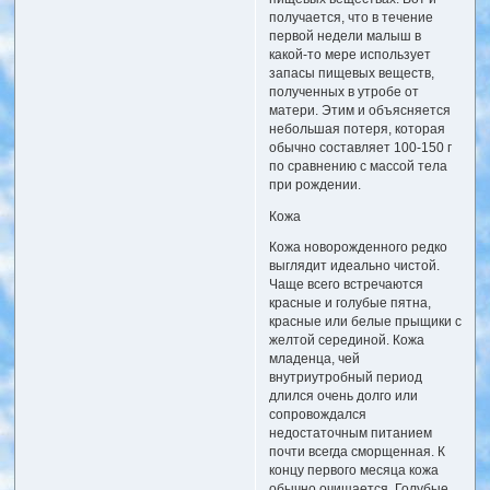
получается, что в течение
первой недели малыш в
какой-то мере использует
запасы пищевых веществ,
полученных в утробе от
матери. Этим и объясняется
небольшая потеря, которая
обычно составляет 100-150 г
по сравнению с массой тела
при рождении.
Кожа
Кожа новорожденного редко
выглядит идеально чистой.
Чаще всего встречаются
красные и голубые пятна,
красные или белые прыщики с
желтой серединой. Кожа
младенца, чей
внутриутробный период
длился очень долго или
сопровождался
недостаточным питанием
почти всегда сморщенная. К
концу первого месяца кожа
обычно очищается. Голубые