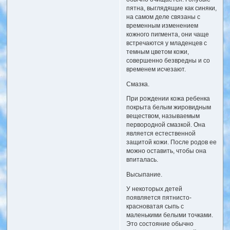
пятна, выглядящие как синяки,
на самом деле связаны с
временным изменением
кожного пигмента, они чаще
встречаются у младенцев с
темным цветом кожи,
совершенно безвредны и со
временем исчезают.
Смазка.
При рождении кожа ребенка
покрыта белым жировидным
веществом, называемым
первородной смазкой. Она
является естественной
защитой кожи. После родов ее
можно оставить, чтобы она
впиталась.
Высыпание.
У некоторых детей
появляется пятнисто-
красноватая сыпь с
маленькими белыми точками.
Это состояние обычно