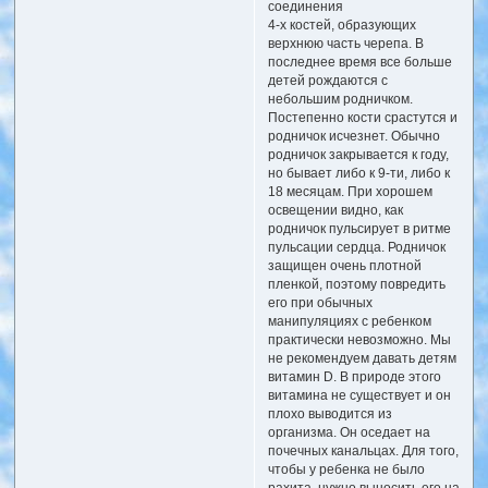
соединения
4-х костей, образующих
верхнюю часть черепа. В
последнее время все больше
детей рождаются с
небольшим родничком.
Постепенно кости срастутся и
родничок исчезнет. Обычно
родничок закрывается к году,
но бывает либо к 9-ти, либо к
18 месяцам. При хорошем
освещении видно, как
родничок пульсирует в ритме
пульсации сердца. Родничок
защищен очень плотной
пленкой, поэтому повредить
его при обычных
манипуляциях с ребенком
практически невозможно. Мы
не рекомендуем давать детям
витамин D. В природе этого
витамина не существует и он
плохо выводится из
организма. Он оседает на
почечных канальцах. Для того,
чтобы у ребенка не было