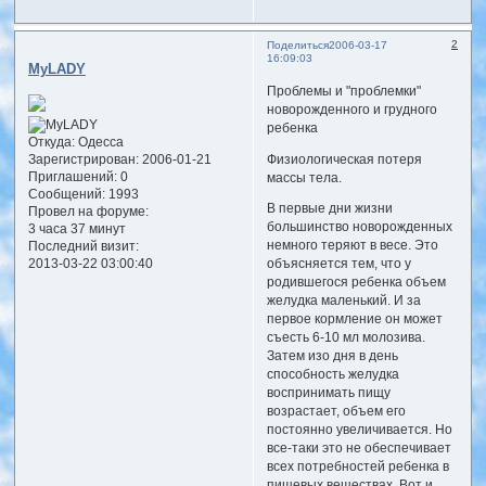
2
Поделиться
2006-03-17
16:09:03
MyLADY
Проблемы и "проблемки"
новорожденного и грудного
ребенка
Откуда:
Одесса
Зарегистрирован
: 2006-01-21
Физиологическая потеря
Приглашений:
0
массы тела.
Сообщений:
1993
В первые дни жизни
Провел на форуме:
большинство новорожденных
3 часа 37 минут
немного теряют в весе. Это
Последний визит:
2013-03-22 03:00:40
объясняется тем, что у
родившегося ребенка объем
желудка маленький. И за
первое кормление он может
съесть 6-10 мл молозива.
Затем изо дня в день
способность желудка
воспринимать пищу
возрастает, объем его
постоянно увеличивается. Но
все-таки это не обеспечивает
всех потребностей ребенка в
пищевых веществах. Вот и