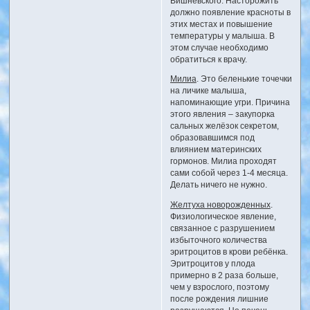
Вишневского. Насторожить
должно появление красноты в
этих местах и повышение
температуры у малыша. В
этом случае необходимо
обратиться к врачу.
Милиа
. Это беленькие точечки
на личике малыша,
напоминающие угри. Причина
этого явления – закупорка
сальных желёзок секретом,
образовавшимся под
влиянием материнских
гормонов. Милиа проходят
сами собой через 1-4 месяца.
Делать ничего не нужно.
Желтуха новорожденных
.
Физиологическое явление,
связанное с разрушением
избыточного количества
эритроцитов в крови ребёнка.
Эритроцитов у плода
примерно в 2 раза больше,
чем у взрослого, поэтому
после рождения лишние