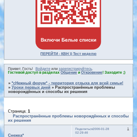
ПЕРЕЙТИ - КВН )) Тест неделю
Привет, Гость!
Войдите
или
зарегистрируйтесь
.
Гостевой доступ в разделах
Общение
и
Откровение
! Заходите ;)
»
*сНежный форум* - территория отдыха для всей семьи!
»
Уроки первых дней
»
Распространённые проблемы
новорождённых и способы их решения
Страница:
1
Распространённые проблемы новорождённых и способы
их решения
1
Поделиться
2006-01-28
02:29:46
Снежка*