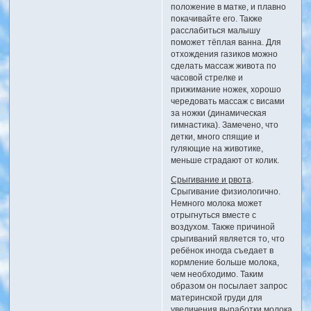
положение в матке, и плавно
покачивайте его. Также
расслабиться малышу
поможет тёплая ванна. Для
отхождения газиков можно
сделать массаж живота по
часовой стрелке и
прижимание ножек, хорошо
чередовать массаж с висами
за ножки (динамическая
гимнастика). Замечено, что
детки, много спящие и
гуляющие на животике,
меньше страдают от колик.
Срыгивание и рвота
.
Срыгивание физиологично.
Немного молока может
отрыгнуться вместе с
воздухом. Также причиной
срыгиваний является то, что
ребёнок иногда съедает в
кормление больше молока,
чем необходимо. Таким
образом он посылает запрос
материнской груди для
увеличения выработки молока