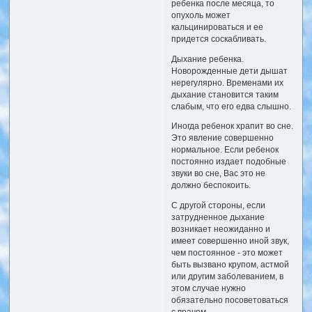
ребенка после месяца, то
опухоль может
кальцинироваться и ее
придется соскабливать.
Дыхание ребенка.
Новорожденные дети дышат
нерегулярно. Временами их
дыхание становится таким
слабым, что его едва слышно.
Иногда ребенок храпит во сне.
Это явление совершенно
нормальное. Если ребенок
постоянно издает подобные
звуки во сне, Вас это не
должно беспокоить.
С другой стороны, если
затрудненное дыхание
возникает неожиданно и
имеет совершенно иной звук,
чем постоянное - это может
быть вызвано крупом, астмой
или другим заболеванием, в
этом случае нужно
обязательно посоветоваться
с врачом.