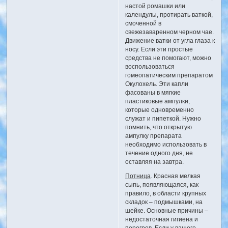
настой ромашки или
календулы, протирать ваткой,
смоченной в
свежезаваренном черном чае.
Движение ватки от угла глаза к
носу. Если эти простые
средства не помогают, можно
воспользоваться
гомеопатическим препаратом
Окулохель. Эти капли
фасованы в мягкие
пластиковые ампулки,
которые одновременно
служат и пипеткой. Нужно
помнить, что открытую
ампулку препарата
необходимо использовать в
течение одного дня, не
оставляя на завтра.
Потница
. Красная мелкая
сыпь, появляющаяся, как
правило, в области крупных
складок – подмышками, на
шейке. Основные причины –
недостаточная гигиена и