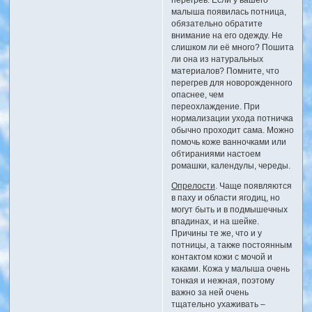
перегрев. Если у вашего
малыша появилась потница,
обязательно обратите
внимание на его одежду. Не
слишком ли её много? Пошита
ли она из натуральных
материалов? Помните, что
перегрев для новорожденного
опаснее, чем
переохлаждение. При
нормализации ухода потничка
обычно проходит сама. Можно
помочь коже ванночками или
обтираниями настоем
ромашки, календулы, череды.
Опрелости
. Чаще появляются
в паху и области ягодиц, но
могут быть и в подмышечных
впадинах, и на шейке.
Причины те же, что и у
потницы, а также постоянным
контактом кожи с мочой и
каками. Кожа у малыша очень
тонкая и нежная, поэтому
важно за ней очень
тщательно ухаживать –