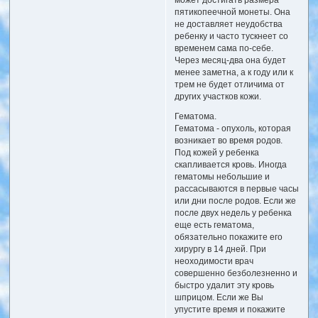
пятикопеечной монеты. Она
не доставляет неудобства
ребенку и часто тускнеет со
временем сама по-себе.
Через месяц-два она будет
менее заметна, а к году или к
трем не будет отличима от
других участков кожи.
Гематома.
Гематома - опухоль, которая
возникает во время родов.
Под кожей у ребенка
скапливается кровь. Иногда
гематомы небольшие и
рассасываются в первые часы
или дни после родов. Если же
после двух недель у ребенка
еще есть гематома,
обязательно покажите его
хирургу в 14 дней. При
неоходимости врач
совершенно безболезненно и
быстро удалит эту кровь
шприцом. Если же Вы
упустите время и покажите