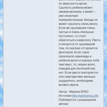
по мере роста крохи.
Срыгнуть ребёнок может
свежим молоком, а может –
уже несколько
переработанным. Иногда он
может срыгнуть очень много.
Если же срыгивания очень
частые и очень обильные
постоянно, то стоит
обратиться к неврологу. Рвота
отличается от срыгиваний
тем, что молоко отторгается
фонтаном. Если такое
произошло единожды и
ребёнок весел и хорошо себя
чувствует, то, скорее всего,
поводов для беспокойства
нет. Если рвота повторяется
или самочувствие малыша
ухудшилось, необходимо
вызвать врача.
Автор - Марина ЕРКО
Источник
http://garmoniya.info
Публикуется с разрешения
автора