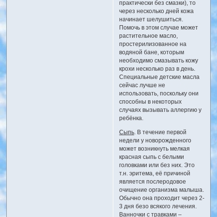
практически без смазки), то
через несколько дней кожа
начинает шелушиться.
Помочь в этом случае может
растительное масло,
простерилизованное на
водяной бане, которым
необходимо смазывать кожу
крохи несколько раз в день.
Специальные детские масла
сейчас лучше не
использовать, поскольку они
способны в некоторых
случаях вызывать аллергию у
ребёнка.
Сыпь
. В течение первой
недели у новорожденного
может возникнуть мелкая
красная сыпь с белыми
головками или без них. Это
т.н. эритема, её причиной
является послеродовое
очищение организма малыша.
Обычно она проходит через 2-
3 дня безо всякого лечения.
Ванночки с травками –