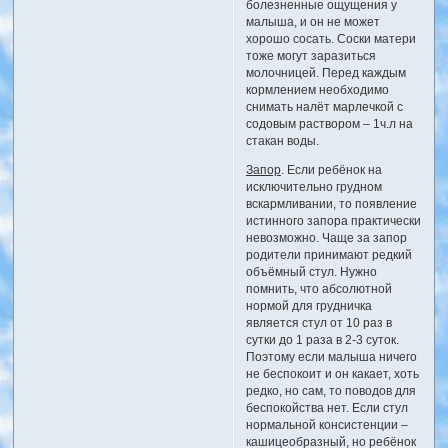
болезненные ощущения у
малыша, и он не может
хорошо сосать. Соски матери
тоже могут заразиться
молочницей. Перед каждым
кормлением необходимо
снимать налёт марлечкой с
содовым раствором – 1ч.л на
стакан воды.
Запор
. Если ребёнок на
исключительно грудном
вскармливании, то появление
истинного запора практически
невозможно. Чаще за запор
родители принимают редкий
объёмный стул. Нужно
помнить, что абсолютной
нормой для грудничка
является стул от 10 раз в
сутки до 1 раза в 2-3 суток.
Поэтому если малыша ничего
не беспокоит и он какает, хоть
редко, но сам, то поводов для
беспокойства нет. Если стул
нормальной консистенции –
кашицеобразный, но ребёнок