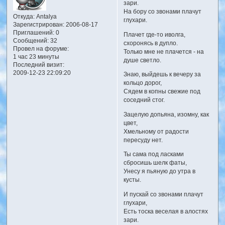
зари.
На бору со звонами плачут
Откуда:
Antalya
глухари.
Зарегистрирован
: 2006-08-17
Приглашений:
0
Плачет где-то иволга,
Сообщений:
32
схоронясь в дупло.
Провел на форуме:
Только мне не плачется - на
1 час 23 минуты
душе светло.
Последний визит:
2009-12-23 22:09:20
Знаю, выйдешь к вечеру за
кольцо дорог,
Сядем в копны свежие под
соседний стог.
Зацелую допьяна, изомну, как
цвет,
Хмельному от радости
пересуду нет.
Ты сама под ласками
сбросишь шелк фаты,
Унесу я пьяную до утра в
кусты.
И пускай со звонами плачут
глухари,
Есть тоска веселая в алостях
зари.