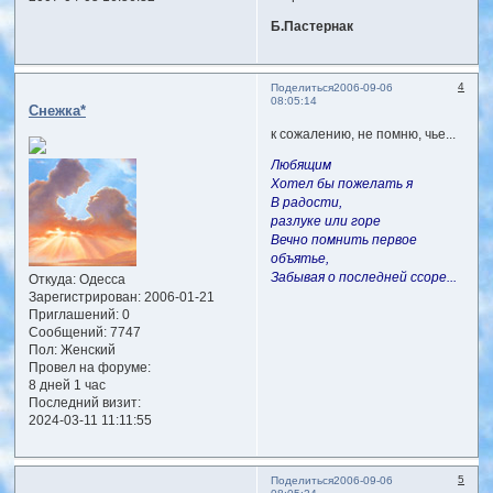
Б.Пастернак
4
Поделиться
2006-09-06
08:05:14
Снежка*
к сожалению, не помню, чье...
Любящим
Хотел бы пожелать я
В радости,
разлуке или горе
Вечно помнить первое
объятье,
Забывая о последней ссоре...
Откуда:
Одесса
Зарегистрирован
: 2006-01-21
Приглашений:
0
Сообщений:
7747
Пол:
Женский
Провел на форуме:
8 дней 1 час
Последний визит:
2024-03-11 11:11:55
5
Поделиться
2006-09-06