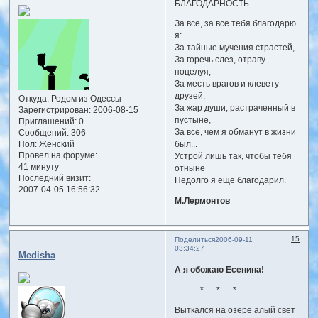
БЛАГОДАРНОСТЬ
За все, за все тебя благодарю
я:
За тайные мучения страстей,
За горечь слез, отраву
поцелуя,
За месть врагов и клевету
друзей;
Откуда:
Родом из Одессы
За жар души, растраченный в
Зарегистрирован
: 2006-08-15
пустыне,
Приглашений:
0
За все, чем я обманут в жизни
Сообщений:
306
Пол:
Женский
был...
Провел на форуме:
Устрой лишь так, чтобы тебя
41 минуту
отныне
Последний визит:
Недолго я еще благодарил.
2007-04-05 16:56:32
М.Лермонтов
15
Поделиться
2006-09-11
03:34:27
Medisha
А я обожаю Есенина!
* * *
Выткался на озере алый свет