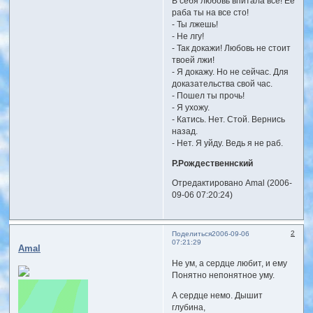
В себя любовь впитала всё! Её
раба ты на все сто!
- Ты лжешь!
- Не лгу!
- Так докажи! Любовь не стоит
твоей лжи!
- Я докажу. Но не сейчас. Для
доказательства свой час.
- Пошел ты прочь!
- Я ухожу.
- Катись. Нет. Стой. Вернись
назад.
- Нет. Я уйду. Ведь я не раб.
Р.Рождественнский
Отредактировано Amal (2006-
09-06 07:20:24)
2
Поделиться
2006-09-06
07:21:29
Amal
Не ум, а сердце любит, и ему
Понятно непонятное уму.
А сердце немо. Дышит
глубина,