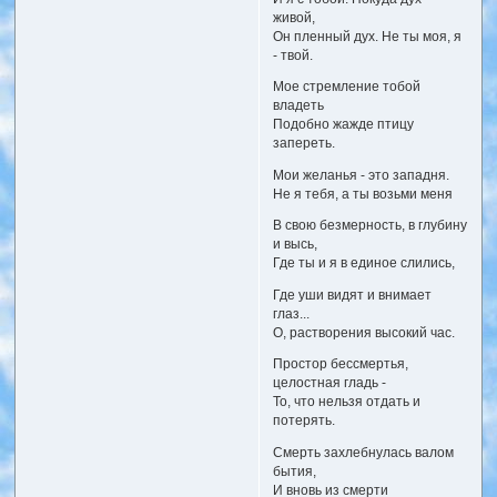
живой,
Он пленный дух. Не ты моя, я
- твой.
Мое стремление тобой
владеть
Подобно жажде птицу
запереть.
Мои желанья - это западня.
Не я тебя, а ты возьми меня
В свою безмерность, в глубину
и высь,
Где ты и я в единое слились,
Где уши видят и внимает
глаз...
О, растворения высокий час.
Простор бессмертья,
целостная гладь -
То, что нельзя отдать и
потерять.
Смерть захлебнулась валом
бытия,
И вновь из смерти