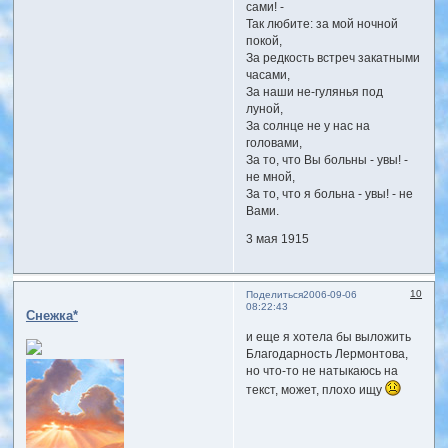
сами! -
Так любите: за мой ночной
покой,
За редкость встреч закатными
часами,
За наши не-гулянья под
луной,
За солнце не у нас на
головами,
За то, что Вы больны - увы! -
не мной,
За то, что я больна - увы! - не
Вами.
3 мая 1915
10
Поделиться
2006-09-06
08:22:43
Снежка*
и еще я хотела бы выложить
Благодарность Лермонтова,
но что-то не натыкаюсь на
текст, может, плохо ищу