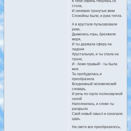
К тебе сирень тянулась со
стола,
И синевою тронутые веки
Спокойны были, и рука тепла.
А в хрустале пульсировали
реки,
Дымились горы, брезжили
моря,
И ты держала сферу на
ладони
Хрустальную, и ты спала на
троне,
И - боже правый! - ты была
моя.
Ты пробудилась и
преобразила
Вседневный человеческий
словарь,
И речь по горло полнозвучной
силой
Наполнилась, и слово ты
раскрыло
Свой новый смысл и означало
царь.
На свете все преобразилось,