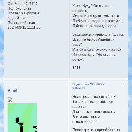
Сообщений:
7747
Как забуду? Он вышел,
Пол:
Женский
шатаясь,
Провел на форуме:
Искривился мучительно рот...
8 дней 1 час
Я сбежала, перил не касаясь,
Последний визит:
Я бежала за ним до ворот.
2024-03-11 11:11:55
Задыхаясь, я крикнула: "Шутка
Все, что было. Уйдешь, я
умру".
Улыбнулся спокойно и жутко
И сказал мне: "Не стой на
ветру".
1911
8
Поделиться
2006-09-06
08:22:44
Amal
Недотрога, тихоня в быту,
Ты сейчас вся огонь, вся
горенье.
Дай запру я твою красоту
В темном тереме
стихотворенья.
Посмотри, как преображена