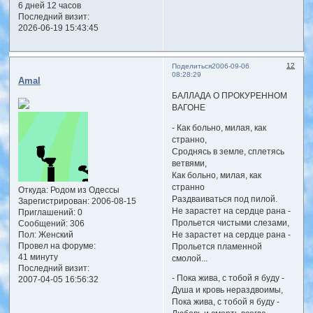
6 дней 12 часов
Последний визит:
2026-06-19 15:43:45
12
Поделиться
2006-09-06
08:28:29
Amal
БАЛЛАДА О ПРОКУРЕННОМ
ВАГОНЕ
- Как больно, милая, как
странно,
Сроднясь в земле, сплетясь
ветвями,
Как больно, милая, как
странно
Откуда:
Родом из Одессы
Раздваиваться под пилой.
Зарегистрирован
: 2006-08-15
Не зарастет на сердце рана -
Приглашений:
0
Прольется чистыми слезами,
Сообщений:
306
Пол:
Женский
Не зарастет на сердце рана -
Провел на форуме:
Прольется пламенной
41 минуту
смолой...
Последний визит:
- Пока жива, с тобой я буду -
2007-04-05 16:56:32
Душа и кровь нераздвоимы,
Пока жива, с тобой я буду -