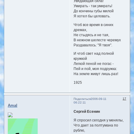
Увядающая сила!
Умирать - так умирать!
До кончины губы милой
Я хотел бы целовать.
Чтоб все время в синих
дремах,
Не стыдясь и не тая,
В нежном шелесте черемух
Раздавалось: "Я твоя".
И чтоб свет над полной
кружкой
Легкой пеной не погас -
Пей и пой, моя подружка:
На земле живут лишь раз!
1925
17
Поделиться
2006-09-11
06:22:11
Amal
Сергей Есенин
Я спросил сегодня у менялы,
Что дает за полтумана по
рублю,