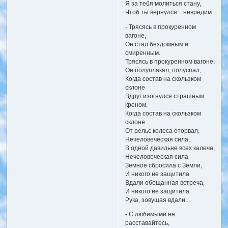
Я за тебя молиться стану,
Чтоб ты вернулся... невредим.
- Трясясь в прокуренном
вагоне,
Он стал бездомным и
смиренным.
Трясясь в прокуренном вагоне,
Он полуплакал, полуспал,
Когда состав на скользком
склоне
Вдруг изогнулся страшным
креном,
Когда состав на скользком
склоне
От рельс колеса оторвал.
Нечеловеческая сила,
В одной давильне всех калеча,
Нечеловеческая сила
Земное сбросила с Земли,
И никого не защитила
Вдали обещанная встреча,
И никого не защитила
Рука, зовущая вдали...
- С любимыми не
расставайтесь,