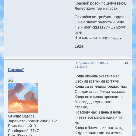
Красной розой поцелуи веют,
Лепестками тая на губах.
От любви не требуют поруки,
С нею знают радость и беду.
"Ты - моя" сказать лишь могут
руки,
Что срывали черную чадру.
1924
18
Поделиться
2006-09-21
03:33:47
Снежка*
Когда любовь охватит нас
Своими крепкими когтями,
Когда за взглядом гордых глаз
Следим мы робкими глазами,
Когда не в силах превозмочь
Мы сердца мук и, как на
страже,
Повсюду нас и день и ночь
Откуда:
Одесса
Гнетет все мысль одна и та
Зарегистрирован
: 2006-01-21
же;
Приглашений:
0
Когда в безмолвии, как тать,
Сообщений:
7747
К душе подкрадется измена,-
Пол:
Женский