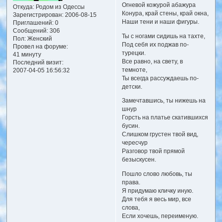
Огневой кожурой абажура
Откуда:
Родом из Одессы
Конура, край стены, край окна,
Зарегистрирован
: 2006-08-15
Наши тени и наши фигуры.
Приглашений:
0
Сообщений:
306
Ты с ногами сидишь на тахте,
Пол:
Женский
Под себя их поджав по-
Провел на форуме:
турецки.
41 минуту
Все равно, на свету, в
Последний визит:
темноте,
2007-04-05 16:56:32
Ты всегда рассуждаешь по-
детски.
Замечтавшись, ты нижешь на
шнур
Горсть на платье скатившихся
бусин.
Слишком грустен твой вид,
чересчур
Разговор твой прямой
безыскусен.
Пошло слово любовь, ты
права.
Я придумаю кличку иную.
Для тебя я весь мир, все
слова,
Если хочешь, переименую.