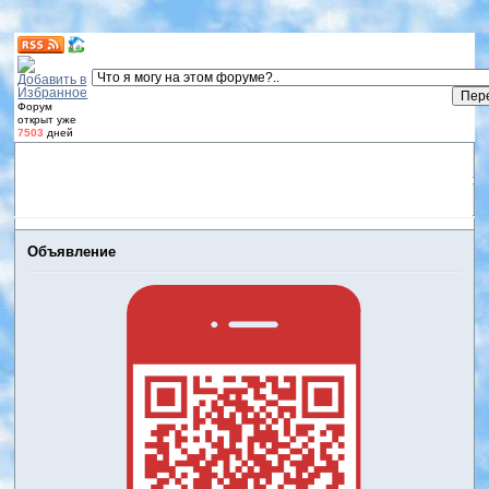
Форум
открыт уже
7503
дней
Форум
Участники
Правила
Регистрация
Дневники
пользователей
Войти
Активные темы
Объявление