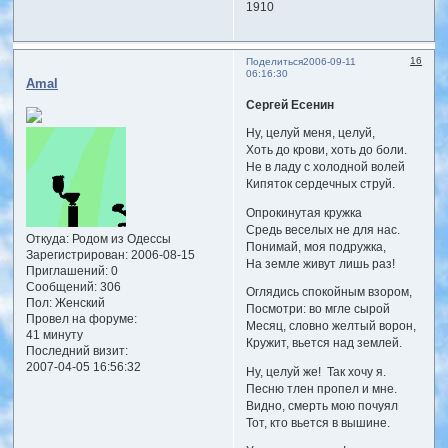
1910
16
Поделиться
2006-09-11
06:16:30
Amal
Сергей Есенин
Ну, целуй меня, целуй,
Хоть до крови, хоть до боли.
Не в ладу с холодной волей
Кипяток сердечных струй.
Опрокинутая кружка
Средь веселых не для нас.
Откуда:
Родом из Одессы
Понимай, моя подружка,
Зарегистрирован
: 2006-08-15
На земле живут лишь раз!
Приглашений:
0
Сообщений:
306
Оглядись спокойным взором,
Пол:
Женский
Посмотри: во мгле сырой
Провел на форуме:
Месяц, словно желтый ворон,
41 минуту
Кружит, вьется над землей.
Последний визит:
2007-04-05 16:56:32
Ну, целуй же! Так хочу я.
Песню тлен пропел и мне.
Видно, смерть мою почуял
Тот, кто вьется в вышине.