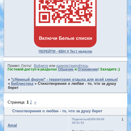
ПЕРЕЙТИ - КВН )) Тест неделю
Привет, Гость!
Войдите
или
зарегистрируйтесь
.
Гостевой доступ в разделах
Общение
и
Откровение
! Заходите ;)
»
*сНежный форум* - территория отдыха для всей семьи!
»
Библиотека
»
Стихотворения о любви - то, что за душу
берет
Страница:
1
2
»
Стихотворения о любви - то, что за душу берет
1
Поделиться
2006-09-06
06:51:52
Amal