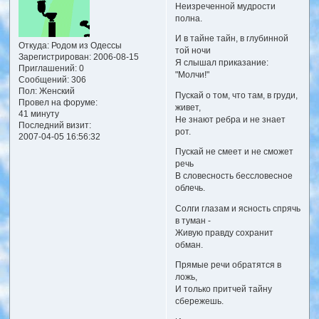
Неизреченной мудрости
полна.
И в тайне тайн, в глубинной
Откуда:
Родом из Одессы
той ночи
Зарегистрирован
: 2006-08-15
Я слышал приказание:
Приглашений:
0
"Молчи!"
Сообщений:
306
Пол:
Женский
Пускай о том, что там, в груди,
Провел на форуме:
живет,
41 минуту
Не знают ребра и не знает
Последний визит:
рот.
2007-04-05 16:56:32
Пускай не смеет и не сможет
речь
В словесность бессловесное
облечь.
Солги глазам и ясность спрячь
в туман -
Живую правду сохранит
обман.
Прямые речи обратятся в
ложь,
И только притчей тайну
сбережешь.