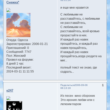
08:05:24
Снежка*
и еще мне нравится
С любимыми не
расставайтесь, с любимыми
не расставайтесь,
С любимыми не
расставайтесь, всей кровью
прорастайте в них.
И каждый раз навек
Откуда:
Одесса
прощайтесь, и каждый раз
Зарегистрирован
: 2006-01-21
Приглашений:
0
навек прощайтесь,
Сообщений:
7747
И каждый раз навек
Пол:
Женский
прощайтесь,когда уходите на
Провел на форуме:
миг...
8 дней 1 час
полный текст не знаю, где
Последний визит:
2024-03-11 11:11:55
содрать...
6
Поделиться
2006-09-06
08:13:19
e247
Из песен кино сбороник
Это ирония любви или с
легкоим паром