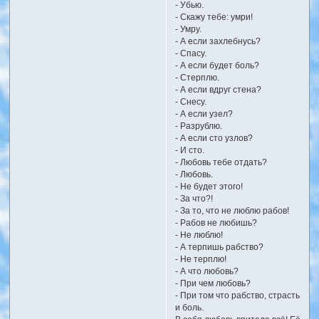
- Убью.
- Скажу тебе: умри!
- Умру.
- А если захлебнусь?
- Спасу.
- А если будет боль?
- Стерплю.
- А если вдруг стена?
- Снесу.
- А если узел?
- Разрублю.
- А если сто узлов?
- И сто.
- Любовь тебе отдать?
- Любовь.
- Не будет этого!
- За что?!
- За то, что не люблю рабов!
- Рабов не любишь?
- Не люблю!
- А терпишь рабство?
- Не терплю!
- А что любовь?
- При чем любовь?
- При том что рабство, страсть
и боль.