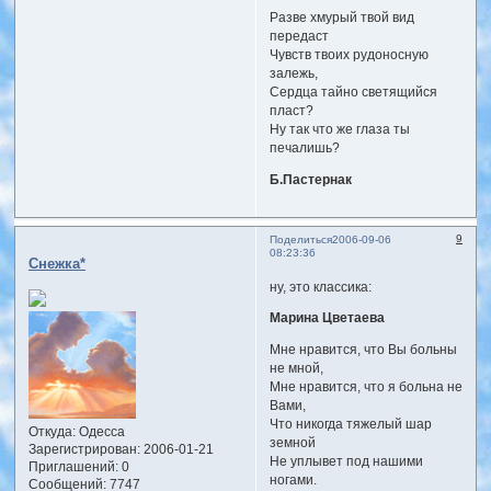
Разве хмурый твой вид
передаст
Чувств твоих рудоносную
залежь,
Сердца тайно светящийся
пласт?
Ну так что же глаза ты
печалишь?
Б.Пастернак
9
Поделиться
2006-09-06
08:23:36
Снежка*
ну, это классика:
Марина Цветаева
Мне нравится, что Вы больны
не мной,
Мне нравится, что я больна не
Вами,
Что никогда тяжелый шар
Откуда:
Одесса
земной
Зарегистрирован
: 2006-01-21
Не уплывет под нашими
Приглашений:
0
ногами.
Сообщений:
7747