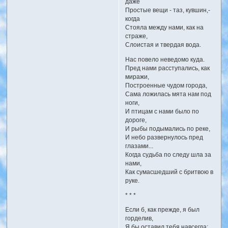
даже
Простые вещи - таз, кувшин,-
когда
Стояла между нами, как на
страже,
Слоистая и твердая вода.
Нас повело неведомо куда.
Пред нами расступались, как
миражи,
Построенные чудом города,
Сама ложилась мята нам под
ноги,
И птицам с нами было по
дороге,
И рыбы подымались по реке,
И небо развернулось пред
глазами...
Когда судьба по следу шла за
нами,
Как сумасшедший с бритвою в
руке.
* * *
Если б, как прежде, я был
горделив,
Я бы оставил тебя навсегда;