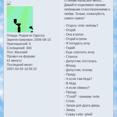
О любви написано много...
Давайте поделимся своими
любимыми стихотворениями о
любви. Только, пожалуйста,
самое-самое!
- Отдать тебе любовь?
- Отдай.
- Она в грязи.
Откуда:
Родом из Одессы
- Отдай в грязи.
Зарегистрирован
: 2006-08-15
- Я погадать хочу.
Приглашений:
0
- Гадай.
Сообщений:
306
Пол:
Женский
- Еще спросить хочу.
Провел на форуме:
- Спроси.
41 минуту
- Допустим, постучусь.
Последний визит:
- Впущу.
2007-04-05 16:56:32
- Допустим, позову.
- Приду.
- А если там беда?
- В беду.
- А если обману?
- Прощу.
- "Спой!" - прикажу тебе.
- Спою.
- Запри для друга дверь.
- Запру.
- Скажу тебе: убей!