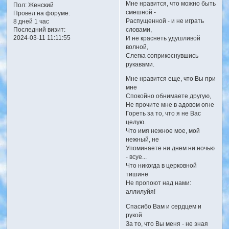
Мне нравится, что можно быть
Пол:
Женский
смешной -
Провел на форуме:
Распущенной - и не играть
8 дней 1 час
словами,
Последний визит:
2024-03-11 11:11:55
И не краснеть удушливой
волной,
Слегка соприкоснувшись
рукавами.
Мне нравится еще, что Вы при
мне
Спокойно обнимаете другую,
Не прочите мне в адовом огне
Гореть за то, что я не Вас
целую.
Что имя нежное мое, мой
нежный, не
Упоминаете ни днем ни ночью
- всуе...
Что никогда в церковной
тишине
Не пропоют над нами:
аллилуйя!
Спасибо Вам и сердцем и
рукой
За то, что Вы меня - не зная