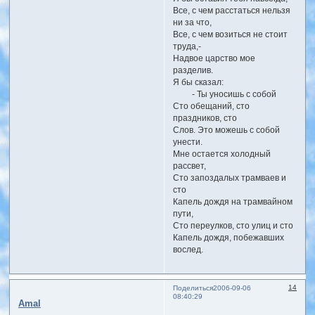
Все, с чем расстаться нельзя
ни за что,
Все, с чем возиться не стоит
труда,-
Надвое царство мое
разделив.
Я бы сказал:
- Ты уносишь с собой
Сто обещаний, сто
праздников, сто
Слов. Это можешь с собой
унести.
Мне остается холодный
рассвет,
Сто запоздалых трамваев и
сто
Капель дождя на трамвайном
пути,
Сто переулков, сто улиц и сто
Капель дождя, побежавших
вослед.
14
Поделиться
2006-09-06
08:40:29
Amal