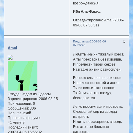
возрождаюсь я.
Ибн Аль-Фарид
Отредактировано Amal (2006-
09-06 07:56:51)
3
Поделиться
2006-09-06
07:55:46
Amal
Любить иных - тяжелый крест,
А ты прекрасна без извилин,
И прелести твоей секрет
Разгадке жизни равносилен.
Весною слышен шорох снов
И шелест новостей и истин.
Ты из семьи таких основ.
Твой смысл, как воздух,
Откуда:
Родом из Одессы
бескорыстен.
Зарегистрирован
: 2006-08-15
Приглашений:
0
Легко проснуться и прозреть,
Сообщений:
306
Словесный сор из сердца
Пол:
Женский
вытрясть
Провел на форуме:
И жить, не засоряясь впредь,
41 минуту
Все это - не большая
Последний визит:
хитрость.
2007-04-05 16:56:32