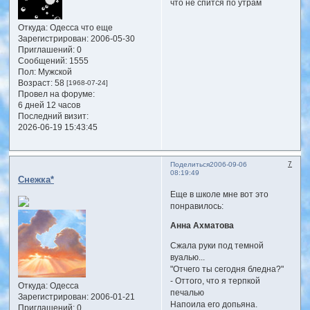
что не спится по утрам
Откуда:
Одесса что еще
Зарегистрирован
: 2006-05-30
Приглашений:
0
Сообщений:
1555
Пол:
Мужской
Возраст:
58
[1968-07-24]
Провел на форуме:
6 дней 12 часов
Последний визит:
2026-06-19 15:43:45
7
Поделиться
2006-09-06
08:19:49
Снежка*
Еще в школе мне вот это
понравилось:
Анна Ахматова
Сжала руки под темной
вуалью...
"Отчего ты сегодня бледна?"
- Оттого, что я терпкой
Откуда:
Одесса
печалью
Зарегистрирован
: 2006-01-21
Напоила его допьяна.
Приглашений:
0