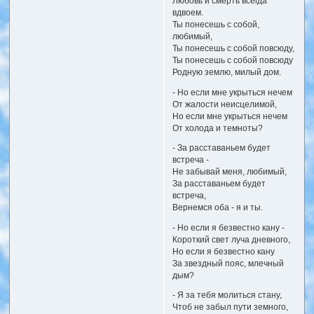
Любовь и смерть всегда
вдвоем.
Ты понесешь с собой,
любимый,
Ты понесешь с собой повсюду,
Ты понесешь с собой повсюду
Родную землю, милый дом.
- Но если мне укрыться нечем
От жалости неисцелимой,
Но если мне укрыться нечем
От холода и темноты?
- За расставаньем будет
встреча -
Не забывай меня, любимый,
За расставаньем будет
встреча,
Вернемся оба - я и ты.
- Но если я безвестно кану -
Короткий свет луча дневного,
Но если я безвестно кану
За звездный пояс, млечный
дым?
- Я за тебя молиться стану,
Чтоб не забыл пути земного,