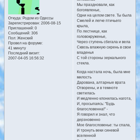
Мы праздновали, как
богоявленье,
Одни на целом свете. Ты была
Откуда:
Родом из Одессы
Смелей и легче птичьего
Зарегистрирован
: 2006-08-15
крыла,
Приглашений:
0
По лестнице, как
Сообщений:
306
головокруженье,
Пол:
Женский
Через ступень сбегала и вела
Провел на форуме:
Сквозь влажную сирень в свои
41 минуту
владенья
Последний визит:
С той стороны зеркального
2007-04-05 16:56:32
стекла.
Когда настала ночь, была мне
милость
Дарована, алтарные врата
Отворены, и в темноте
светилась
И медленно клонилась нагота,
И, просыпаясь: "Будь
благословенна!" -
Я говорил и знал, что
дерзновенно
Мое благословенье: ты спала,
И тронуть веки синевой
вселенной