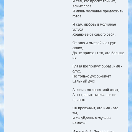
И тем, кто просит точных,
ясных слов,
Я лишь молчанье предложить
готов.
Я сам, любовь в молчанье
углубя,
Храню ее от самого себя,
От глаз и мыслей и от рук
своих,-
Да не присвоят то, что больше
их:
Глаза воспримут образ, имя -
слух,
Но только дух обнимет
цельный дух!
А если имя знает мой язык,-
А он хранить молчанье не
привык,-
Он прокричит, что имя - это
ты,
И ты уйдешь в глубины
немоты.
И я с тобой. Покуда дух -