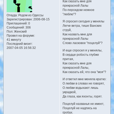
Как сказать мне для
прекрасной Лалы
По-персидски нежное
"люблю"?
Откуда:
Родом из Одессы
Зарегистрирован
: 2006-08-15
Я спросил сегодня у менялы
Приглашений:
0
Легче ветра, тише Ванских
Сообщений:
306
струй,
Пол:
Женский
Как назвать мне для
Провел на форуме:
прекрасной Лалы
41 минуту
Слово ласковое "поцелуй"?
Последний визит:
2007-04-05 16:56:32
И еще спросил я у менялы,
В сердце робость глубже
притая,
Как сказать мне для
прекрасной Лалы,
Как сказать ей, что она "моя"?
И ответил мне меняла кратко:
О любви в словах не говорят,
О любви вздыхают лишь
украдкой,
Да глаза, как яхонты, горят.
Поцелуй названья не имеет,
Поцелуй не надпись на
гробах.