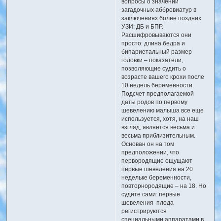
вопросы о значении
загадочных аббревиатур в
заключениях более поздних
УЗИ: ДБ и БПР.
Расшифровываются они
просто: длина бедра и
бипариетальный размер
головки – показатели,
позволяющие судить о
возрасте вашего крохи после
10 недель беременности.
Подсчет предполагаемой
даты родов по первому
шевелению малыша все еще
используется, хотя, на наш
взгляд, является весьма и
весьма приблизительным.
Основан он на том
предположении, что
первородящие ощущают
первые шевеления на 20
недельке беременности,
повторнородящие – на 18. Но
судите сами: первые
шевеления плода
регистрируются
специальными аппаратами в