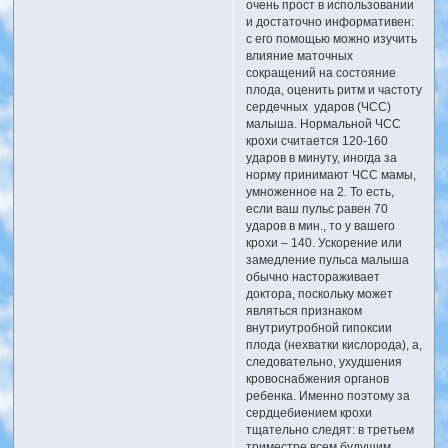
очень прост в использовании
и достаточно информативен:
с его помощью можно изучить
влияние маточных
сокращений на состояние
плода, оценить ритм и частоту
сердечных ударов (ЧСС)
малыша. Нормальной ЧСС
крохи считается 120-160
ударов в минуту, иногда за
норму принимают ЧСС мамы,
умноженное на 2. То есть,
если ваш пульс равен 70
ударов в мин., то у вашего
крохи – 140. Ускорение или
замедление пульса малыша
обычно настораживает
доктора, поскольку может
являться признаком
внутриутробной гипоксии
плода (нехватки кислорода), а,
следовательно, ухудшения
кровоснабжения органов
ребенка. Именно поэтому за
сердцебиением крохи
тщательно следят: в третьем
триместре всем будущим