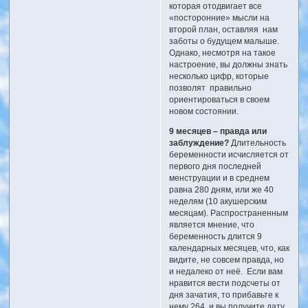
которая отодвигает все
«посторонние» мысли на
второй план, оставляя нам
заботы о будущем малыше.
Однако, несмотря на такое
настроение, вы должны знать
несколько цифр, которые
позволят правильно
ориентироваться в своем
новом состоянии.
9 месяцев – правда или
заблуждение?
Длительность
беременности исчисляется от
первого дня последней
менструации и в среднем
равна 280 дням, или же 40
неделям (10 акушерским
месяцам). Распространенным
является мнение, что
беременность длится 9
календарных месяцев, что, как
видите, не совсем правда, но
и недалеко от неё. Если вам
нравится вести подсчеты от
дня зачатия, то прибавьте к
нему 264, и вы получите дату