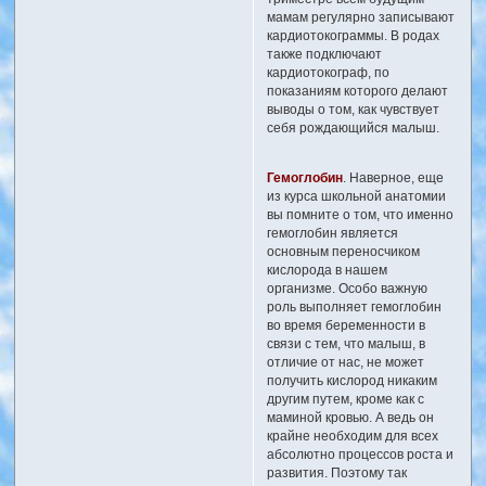
мамам регулярно записывают
кардиотокограммы. В родах
также подключают
кардиотокограф, по
показаниям которого делают
выводы о том, как чувствует
себя рождающийся малыш.
Гемоглобин
. Наверное, еще
из курса школьной анатомии
вы помните о том, что именно
гемоглобин является
основным переносчиком
кислорода в нашем
организме. Особо важную
роль выполняет гемоглобин
во время беременности в
связи с тем, что малыш, в
отличие от нас, не может
получить кислород никаким
другим путем, кроме как с
маминой кровью. А ведь он
крайне необходим для всех
абсолютно процессов роста и
развития. Поэтому так