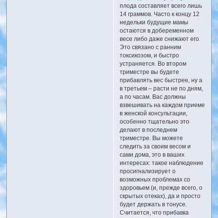
плода составляет всего лишь
14 граммов. Часто к концу 12
недельки будущие мамы
остаются в добеременном
весе либо даже снижают его.
Это связано с ранним
токсикозом, и быстро
устраняется. Во втором
триместре вы будете
прибавлять вес быстрее, ну а
в третьем – расти не по дням,
а по часам. Вас должны
взвешивать на каждом приеме
в женской консультации,
особенно тщательно это
делают в последнем
триместре. Вы можете
следить за своим весом и
сами дома, это в ваших
интересах: такое наблюдение
просигнализирует о
возможных проблемах со
здоровьем (и, прежде всего, о
скрытых отеках), да и просто
будет держать в тонусе.
Считается, что прибавка