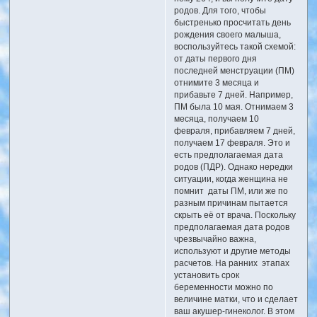
родов. Для того, чтобы
быстренько просчитать день
рождения своего малыша,
воспользуйтесь такой схемой:
от даты первого дня
последней менструации (ПМ)
отнимите 3 месяца и
прибавьте 7 дней. Например,
ПМ была 10 мая. Отнимаем 3
месяца, получаем 10
февраля, прибавляем 7 дней,
получаем 17 февраля. Это и
есть предполагаемая дата
родов (ПДР). Однако нередки
ситуации, когда женщина не
помнит даты ПМ, или же по
разным причинам пытается
скрыть её от врача. Поскольку
предполагаемая дата родов
чрезвычайно важна,
используют и другие методы
расчетов. На ранних этапах
установить срок
беременности можно по
величине матки, что и сделает
ваш акушер-гинеколог. В этом