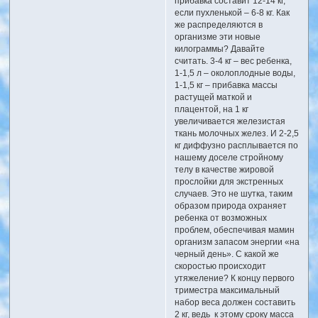
прибавка составит 12-14 кг,
если пухленькой – 6-8 кг. Как
же распределяются в
организме эти новые
килограммы? Давайте
считать. 3-4 кг – вес ребенка,
1-1,5 л – околоплодные воды,
1-1,5 кг – прибавка массы
растущей маткой и
плацентой, на 1 кг
увеличивается железистая
ткань молочных желез. И 2-2,5
кг диффузно расплывается по
нашему доселе стройному
телу в качестве жировой
прослойки для экстренных
случаев. Это не шутка, таким
образом природа охраняет
ребенка от возможных
проблем, обеспечивая мамин
организм запасом энергии «на
черный день». С какой же
скоростью происходит
утяжеление? К концу первого
триместра максимальный
набор веса должен составить
2 кг, ведь к этому сроку масса