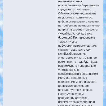
маленьких сроках
новоиспеченные беременные
страдают от гипотонии.
Обычно снижение давление
не достигает критических
цифр и специального лечения
не требует, но приносит много
неприятных моментов своим
«хозяйкам». Как же с ним
бороться? Принимаемые в
таких случаях
небеременными женщинами
стимуляторы, такие как
китайский лимонник,
элеутерококк и т.п., в данное
время вам не подойдут. Ведь
ваш иммунитет специально
угнетается для
совместимости с организмом
малыша, а подобные
средства могут его излишне
простимулировать. Не
рекомендуется и кофеин.
Поэтому на вашем
вооружении остается
исключительно терпение и
здоровый образ жизни: с