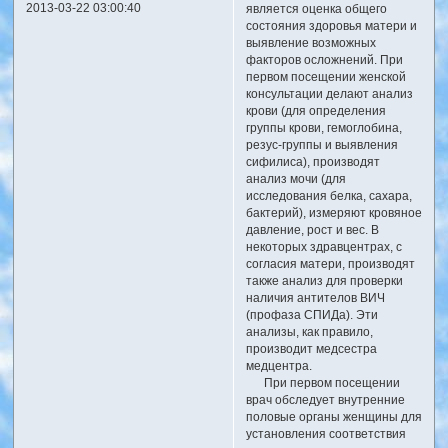
2013-03-22 03:00:40
является оценка общего
состояния здоровья матери и
выявление возможных
факторов осложнений. При
первом посещении женской
консультации делают анализ
крови (для определения
группы крови, гемоглобина,
резус-группы и выявления
сифилиса), производят
анализ мочи (для
исследования белка, сахара,
бактерий), измеряют кровяное
давление, рост и вес. В
некоторых здравцентрах, с
согласия матери, производят
также анализ для проверки
наличия антителов ВИЧ
(профаза СПИДа). Эти
анализы, как правило,
производит медсестра
медцентра.
При первом посещении
врач обследует внутренние
половые органы женщины для
установления соответствия