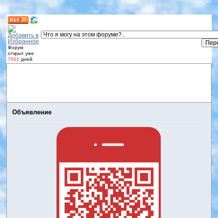
Форум
открыт уже
7502
дней
Форум
Участники
Правила
Регистрация
Дневники
пользователей
Войти
Активные темы
Объявление