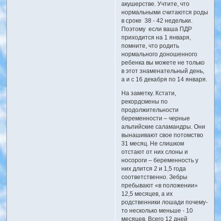
акушерстве. Учтите, что
нормальными считаются роды
в сроке 38 - 42 недельки.
Поэтому если ваша ПДР
приходится на 1 января,
помните, что родить
нормального доношенного
ребенка вы можете не только
в этот знаменательный день,
а и с 16 декабря по 14 января.
На заметку. Кстати,
рекордсмены по
продолжительности
беременности – черные
альпийские саламандры. Они
вынашивают свое потомство
31 месяц. Не слишком
отстают от них слоны и
носороги – беременность у
них длится 2 и 1,5 года
соответственно. Зебры
пребывают «в положении»
12,5 месяцев, а их
родственники лошади почему-
то несколько меньше - 10
месяцев. Всего 12 дней