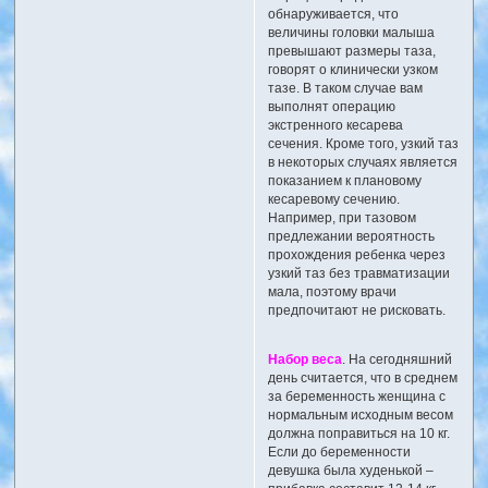
обнаруживается, что
величины головки малыша
превышают размеры таза,
говорят о клинически узком
тазе. В таком случае вам
выполнят операцию
экстренного кесарева
сечения. Кроме того, узкий таз
в некоторых случаях является
показанием к плановому
кесаревому сечению.
Например, при тазовом
предлежании вероятность
прохождения ребенка через
узкий таз без травматизации
мала, поэтому врачи
предпочитают не рисковать.
Набор веса
. На сегодняшний
день считается, что в среднем
за беременность женщина с
нормальным исходным весом
должна поправиться на 10 кг.
Если до беременности
девушка была худенькой –