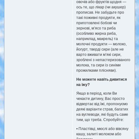
овочів або фруктів щодня —
ось те, що лікар (чи акушер)
прописав. Не забудьте про
такі поживні продукти, як
приготовлені бобові чи
зернові, м’ясо та риба
(особливо жирна риба,
наприклад, макрель) та
молочні продукти — молоко,
йогурт, тверді сири (але не
варто вживати м’які сири,
зроблені з непастеризованого
молока, та сири із синіми
прожилками плісняви).
Не можете навіть дивитися
на їжу?
Якщо в період, коли Ви
чекаєте дитину, Вас просто
відвертає від їжі, пропонуємо
деякі варіанти страв, багатих
на вуглеводи, які будуть саме
тим, що треба. Спробуйте:
• Пластівці, мюслі або вівсяну
кашу, залиті молоком або