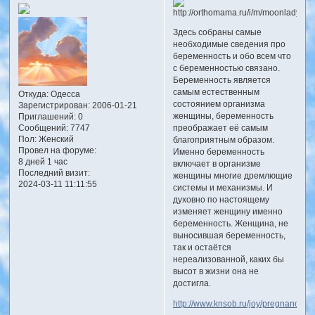
Здесь собраны самые
необходимые сведения про
беременность и обо всем что
с беременностью связано.
Беременность является
самым естественным
Откуда:
Одесса
состоянием организма
Зарегистрирован
: 2006-01-21
женщины, беременность
Приглашений:
0
Сообщений:
7747
преображает её самым
Пол:
Женский
благоприятным образом.
Провел на форуме:
Именно беременность
8 дней 1 час
включает в организме
Последний визит:
женщины многие дремлющие
2024-03-11 11:11:55
системы и механизмы. И
духовно по настоящему
изменяет женщину именно
беременность. Женщина, не
выносившая беременность,
так и остаётся
нереализованной, каких бы
высот в жизни она не
достигла.
http://www.knsob.ru/joy/pregnancy/p