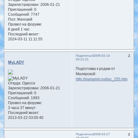
Зарегистрирован
: 2006-01-21
Приглашений:
0
Сообщений:
7747
Пол:
Женский
Провел на форуме:
8 дней 1 час
Последний визит:
2024-03-11 11:11:55
3
Поделиться
2006-02-14
20:21:21
MyLADY
Подготовка к родам от
Малярской:
http://mariamm.ru/doc_255.htm
Откуда:
Одесса
Зарегистрирован
: 2006-01-21
Приглашений:
0
Сообщений:
1993
Провел на форуме:
3 часа 37 минут
Последний визит:
2013-03-22 03:00:40
4
Поделиться
2006-03-17
15:40:00