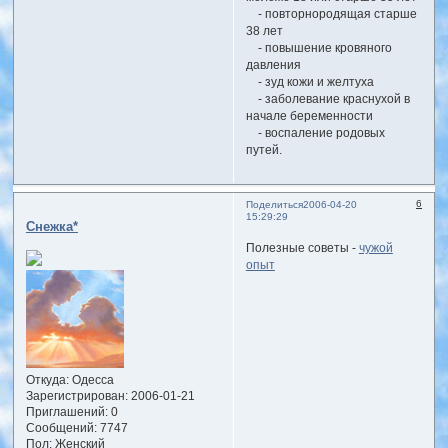
- повторнородящая старше
38 лет
- повышение кровяного
давления
- зуд кожи и желтуха
- заболевание краснухой в
начале беременности
- воспаление родовых
путей.
6
Поделиться
2006-04-20
15:29:29
Снежка*
Полезные советы -
чужой
опыт
Откуда:
Одесса
Зарегистрирован
: 2006-01-21
Приглашений:
0
Сообщений:
7747
Пол:
Женский