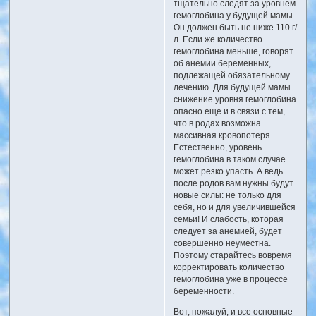
тщательно следят за уровнем
гемоглобина у будущей мамы.
Он должен быть не ниже 110 г/
л. Если же количество
гемоглобина меньше, говорят
об анемии беременных,
подлежащей обязательному
лечению. Для будущей мамы
снижение уровня гемоглобина
опасно еще и в связи с тем,
что в родах возможна
массивная кровопотеря.
Естественно, уровень
гемоглобина в таком случае
может резко упасть. А ведь
после родов вам нужны будут
новые силы: не только для
себя, но и для увеличившейся
семьи! И слабость, которая
следует за анемией, будет
совершенно неуместна.
Поэтому старайтесь вовремя
корректировать количество
гемоглобина уже в процессе
беременности.
Вот, пожалуй, и все основные