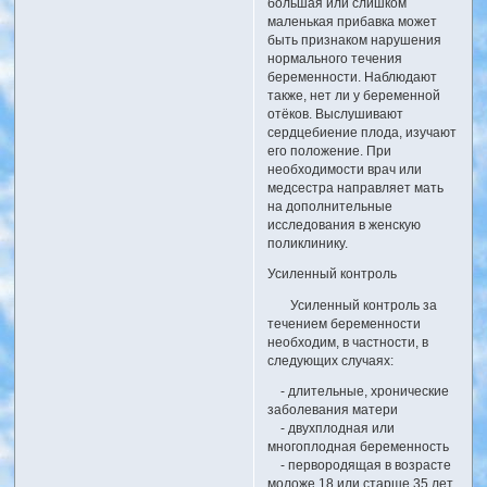
большая или слишком
маленькая прибавка может
быть признаком нарушения
нормального течения
беременности. Наблюдают
также, нет ли у беременной
отёков. Выслушивают
сердцебиение плода, изучают
его положение. При
необходимости врач или
медсестра направляет мать
на дополнительные
исследования в женскую
поликлинику.
Усиленный контроль
Усиленный контроль за
течением беременности
необходим, в частности, в
следующих случаях:
- длительные, хронические
заболевания матери
- двухплодная или
многоплодная беременность
- первородящая в возрасте
моложе 18 или старше 35 лет