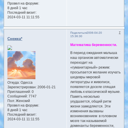
Провел на форуме:
8 дней 1 час
Последний визит:
2024-03-11 11:11:55
7
Поделиться
2006-04-20
15:36:30
Снежка*
Математика беременности.
В период ожидания малыша
наш организм автоматически
переходит на
«гуманитарный» режим:
просыпается желание изучать
шедевры мировой
литературы и живописи,
Откуда:
Одесса
появляется доселе спящая
Зарегистрирован
: 2006-01-21
Приглашений:
0
любовь к классической музыке.
Сообщений:
7747
Память несколько
Пол:
Женский
ухудшается, общий ритм
Провел на форуме:
жизни замедляется. Эти
8 дней 1 час
изменения вызваны
Последний визит:
возникновением в головном
2024-03-11 11:11:55
мозге так называемой
доминанты беременности,