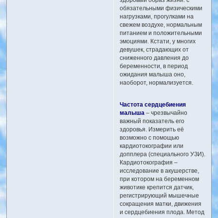
обязательными физическими
нагрузками, прогулками на
свежем воздухе, нормальным
питанием и положительными
эмоциями. Кстати, у многих
девушек, страдающих от
сниженного давления до
беременности, в период
ожидания малыша оно,
наоборот, нормализуется.
Частота сердцебиения
малыша
– чрезвычайно
важный показатель его
здоровья. Измерить её
возможно с помощью
кардиотокографии или
допплера (специального УЗИ).
Кардиотокография –
исследование в акушерстве,
при котором на беременном
животике крепится датчик,
регистрирующий мышечные
сокращения матки, движения
и сердцебиения плода. Метод