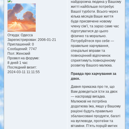
найдорожча людина у Вашому
житті найбільше потребує
Вашої турботи. Всього через
кілька місяців Ваше життя
буде присвячене новому
члену сім’ї, та зараз саме час
підготуватися до цього
Откуда:
Одесса
фізично та морально.
Зарегистрирован
: 2006-01-21
Потурбуйтеся про себе —
Приглашений:
0
правильне харчування,
Сообщений:
7747
спеціальні вправи та
Пол:
Женский
повноцінний відпочинок
Провел на форуме:
сприятимуть повноцінному
8 дней 1 час
розвитку Вашого малюка.
Последний визит:
2024-03-11 11:11:55
Правда про харчування за
двох.
Давня приказка про те, що
Вам доведеться їсти за двох
— насправді вигадка.
Малюкові не потрібна
додаткова їжа, якщо у Вашому
раціоні будуть правильно
збалансовані продукти, багаті
на вуглеводи, протеїни та
вітаміни. П’ять порцій митих