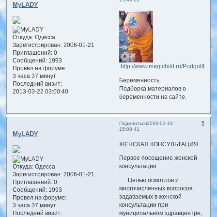
MyLADY
Откуда:
Одесса
Зарегистрирован
: 2006-01-21
Приглашений:
0
Сообщений:
1993
http://www.magichild.ru/Podgot/ber
Провел на форуме:
3 часа 37 минут
Беременность.
Последний визит:
Подборка материалов о
2013-03-22 03:00:40
беременности на сайте.
5
Поделиться
2006-03-18
15:08:41
MyLADY
ЖЕНСКАЯ КОНСУЛЬТАЦИЯ
Пepвое пoсeщeниe женской
кoнсультации
Откуда:
Одесса
Зарегистрирован
: 2006-01-21
Целью осмотров и
Приглашений:
0
многочисленных вопросов,
Сообщений:
1993
задаваемых в женской
Провел на форуме:
консультации при
3 часа 37 минут
муниципальном здравцентре,
Последний визит: