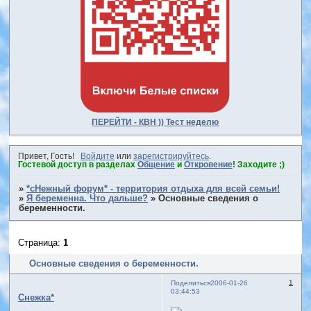
ПЕРЕЙТИ - КВН )) Тест неделю
Привет, Гость!
Войдите
или
зарегистрируйтесь
.
Гостевой доступ в разделах
Общение
и
Откровение
! Заходите ;)
»
*сНежный форум* - территория отдыха для всей семьи!
»
Я беременна. Что дальше?
»
Основные сведения о
беременности.
Страница:
1
Основные сведения о беременности.
1
Поделиться
2006-01-26
03:44:53
Снежка*