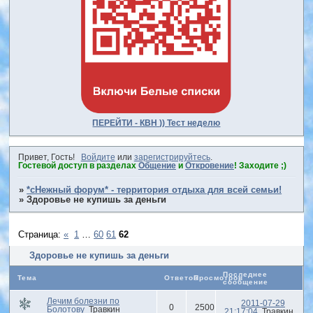
ПЕРЕЙТИ - КВН )) Тест неделю
Привет, Гость!
Войдите
или
зарегистрируйтесь
.
Гостевой доступ в разделах
Общение
и
Откровение
! Заходите ;)
»
*сНежный форум* - территория отдыха для всей семьи!
»
Здоровье не купишь за деньги
Страница:
«
1
…
60
61
62
Здоровье не купишь за деньги
Последнее
Тема
Ответов
Просмотров
сообщение
Лечим болезни по
2011-07-29
0
2500
Болотову
Травкин
21:17:04
Травкин