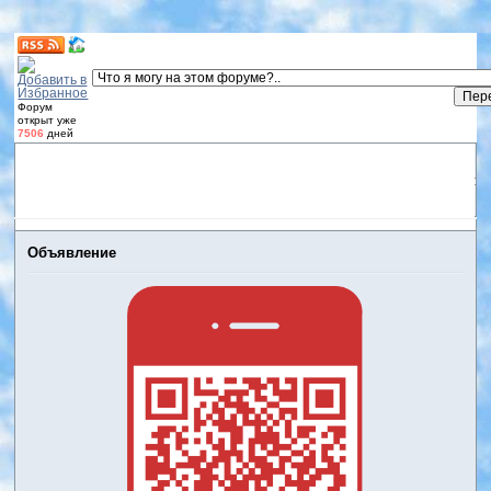
Форум
открыт уже
7506
дней
Форум
Участники
Правила
Регистрация
Дневники
пользователей
Войти
Активные темы
Объявление