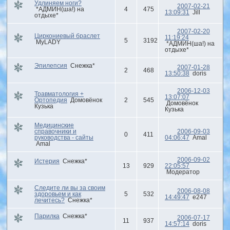
Удлиняем ноги?
2007-02-21
*АДМИН(ша!) на
4
475
13:09:31
Jill
отдыхе*
2007-02-20
Циркониевый браслет
11:19:24
5
3192
MyLADY
*АДМИН(ша!) на
отдыхе*
Эпилепсия
Снежка*
2007-01-28
2
468
13:50:38
doris
2006-12-03
Травматология +
13:07:07
Ортопедия
Домовёнок
2
545
Домовёнок
Кузька
Кузька
Медицинские
справочники и
2006-09-03
0
411
руководства - сайты
04:06:47
Amal
Amal
2006-09-02
Истерия
Снежка*
13
929
22:05:57
Модератор
Следите ли вы за своим
2006-08-08
здоровьем и как
5
532
14:49:47
e247
лечитесь?
Снежка*
Парилка
Снежка*
2006-07-17
11
937
14:57:14
doris