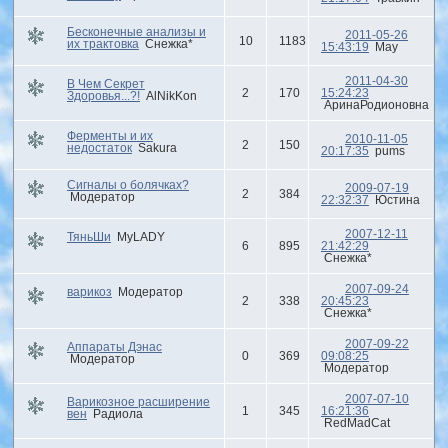
Бесконечные анализы и
2011-05-26
10
1183
их трактовка
Снежка*
15:43:19
Мау
2011-04-30
В Чем Секрет
2
170
15:24:23
Здоровья...?!
AlNikKon
АринаРодионовна
Ферменты и их
2010-11-05
2
150
недостаток
Sakura
20:17:35
pums
Сигналы о болячках?
2009-07-19
2
384
Модератор
22:32:37
Юстина
2007-12-11
ТяньШи
MyLADY
6
895
21:42:29
Снежка*
2007-09-24
варикоз
Модератор
2
338
20:45:23
Снежка*
2007-09-22
Аппараты Дэнас
0
369
09:08:25
Модератор
Модератор
2007-07-10
Варикозное расширение
1
345
16:21:36
вен
Радиола
RedMadCat