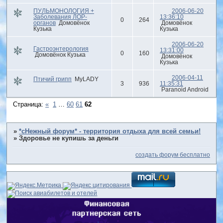
ПУЛЬМОНОЛОГИЯ +
2006-06-20
Заболевания ЛОР-
13:36:10
0
264
органов
Домовёнок
Домовёнок
Кузька
Кузька
2006-06-20
Гастроэнтерология
13:31:00
0
160
Домовёнок Кузька
Домовёнок
Кузька
2006-04-11
Птичий грипп
MyLADY
3
936
11:35:31
Paranoid Android
Страница:
«
1
…
60
61
62
»
*сНежный форум* - территория отдыха для всей семьи!
»
Здоровье не купишь за деньги
создать форум бесплатно