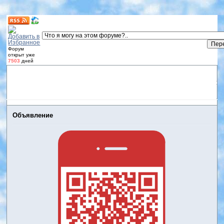
Форум
открыт уже
7503
дней
Форум
Участники
Правила
Регистрация
Дневники
пользователей
Войти
Активные темы
Объявление