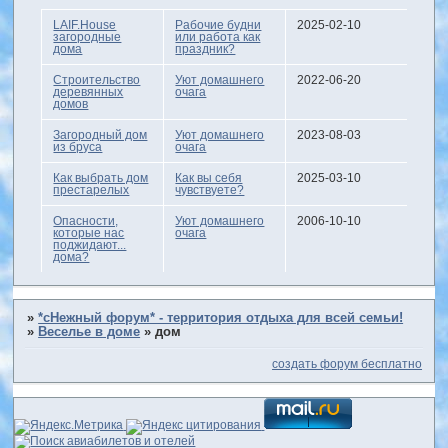
LAIF.House
Рабочие будни
2025-02-10
загородные
или работа как
дома
праздник?
Строительство
Уют домашнего
2022-06-20
деревянных
очага
домов
Загородный дом
Уют домашнего
2023-08-03
из бруса
очага
Как выбрать дом
Как вы себя
2025-03-10
престарелых
чувствуете?
Опасности,
Уют домашнего
2006-10-10
которые нас
очага
поджидают...
дома?
»
*сНежный форум* - территория отдыха для всей семьи!
»
Веселье в доме
»
дом
создать форум бесплатно