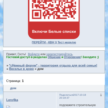
ПЕРЕЙТИ - КВН )) Тест неделю
Привет, Гость!
Войдите
или
зарегистрируйтесь
.
Гостевой доступ в разделах
Общение
и
Откровение
! Заходите ;)
»
*сНежный форум* - территория отдыха для всей семьи!
»
Веселье в доме
»
дом
Страница:
1
дом
1
Поделиться
2017-10-18
20:18:37
Lero4ka
подскажите строительную