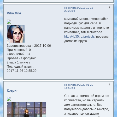
3
Поделиться
2017-10-18
22:22:04
Vika Vivi
компаний много, нужно найти
подходящую для себя, я
например нашел в интернете
компанию, там я смотрел
http://kb35.ru/projects/
проекты
домов из бруса
Зарегистрирован
: 2017-10-06
Приглашений:
0
Сообщений:
13
Провел на форуме:
2 часа 1 минуту
Последний визит:
2017-11-26 12:55:29
4
Поделиться
2020-01-20
14:59:54
Кэтрин
Согласна, компаний огромное
количество, но мы строили
дом самостоятельно. Все
получилось довольно быстро,
а главное так как давно