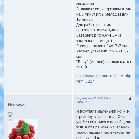
звездочки.
В ночнике есть переключатель
на 5 минут игры мелодии или
10 минут.
Для работы ночника-
проектора необходимы
батарейки: 4х"АА"-1,5V (в
комплект не входят).
Размер ночника: 14х17х7 см.
Размер упаковки: 15х10х16,5
см.
"Tomy", (Англия), производство
Китай.
http://www.elephant.ru/index.php?
item=1227
3
Поделиться
2011-10-17
13:48:52
Negnaya
Я покупала маленький ночник
в розетку вставляется. Очень
удобен оказался и по сей день
жив. А от бра конечно и самой
тяжко глазам и маленькому не
очень удобно