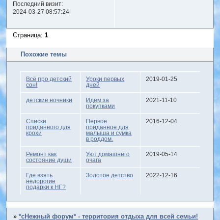
Последний визит:
2024-03-27 08:57:24
Страница:
1
Похожие темы
Всё про детский
Уроки первых
2019-01-25
сон!
дней
детские ночники
Идем за
2021-11-10
покупками
Списки
Первое
2016-12-04
приданного для
приданное для
крохи
малыша и сумка
в роддом.
Ремонт как
Уют домашнего
2019-05-14
состояние души
очага
Где взять
Золотое детство
2022-12-16
недорогие
подарки к НГ?
»
*сНежный форум* - территория отдыха для всей семьи!