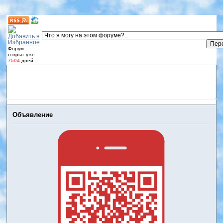
Форум
открыт уже
7504
дней
Форум
Участники
Правила
Регистрация
Дневники
пользователей
Войти
Активные темы
Объявление