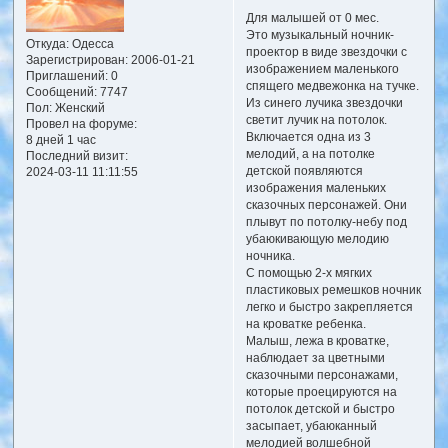
Для малышей от 0 мес.
Это музыкальный ночник-
Откуда:
Одесса
проектор в виде звездочки с
Зарегистрирован
: 2006-01-21
изображением маленького
Приглашений:
0
спящего медвежонка на тучке.
Сообщений:
7747
Из синего лучика звездочки
Пол:
Женский
светит лучик на потолок.
Провел на форуме:
Включается одна из 3
8 дней 1 час
мелодий, а на потолке
Последний визит:
детской появляются
2024-03-11 11:11:55
изображения маленьких
сказочных персонажей. Они
плывут по потолку-небу под
убаюкивающую мелодию
ночника.
С помощью 2-х мягких
пластиковых ремешков ночник
легко и быстро закрепляется
на кроватке ребенка.
Малыш, лежа в кроватке,
наблюдает за цветными
сказочными персонажами,
которые проецируются на
потолок детской и быстро
засыпает, убаюканный
мелодией волшебной