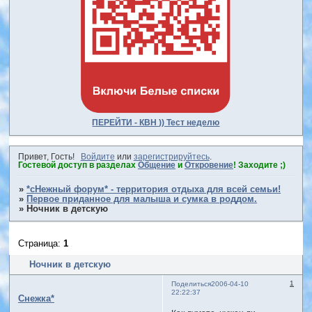
ПЕРЕЙТИ - КВН )) Тест неделю
Привет, Гость!
Войдите
или
зарегистрируйтесь
.
Гостевой доступ в разделах
Общение
и
Откровение
! Заходите ;)
»
*сНежный форум* - территория отдыха для всей семьи!
»
Первое приданное для малыша и сумка в роддом.
»
Ночник в детскую
Страница:
1
Ночник в детскую
1
Поделиться
2006-04-10
22:22:37
Снежка*