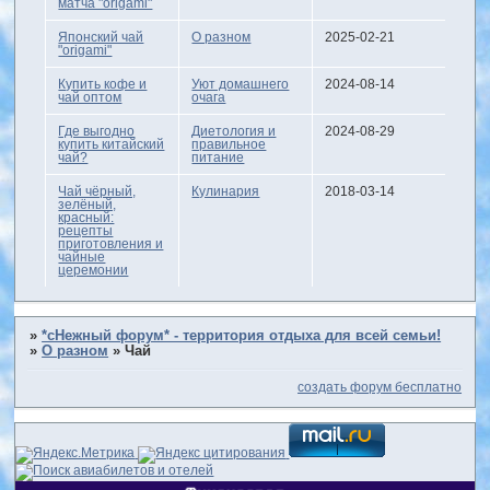
матча "origami"
Японский чай
О разном
2025-02-21
"origami"
Купить кофе и
Уют домашнего
2024-08-14
чай оптом
очага
Где выгодно
Диетология и
2024-08-29
купить китайский
правильное
чай?
питание
Чай чёрный,
Кулинария
2018-03-14
зелёный,
красный:
рецепты
приготовления и
чайные
церемонии
»
*сНежный форум* - территория отдыха для всей семьи!
»
О разном
»
Чай
создать форум бесплатно