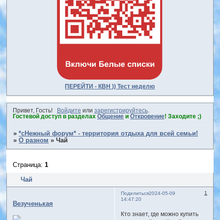
ПЕРЕЙТИ - КВН )) Тест неделю
Привет, Гость!
Войдите
или
зарегистрируйтесь
.
Гостевой доступ в разделах
Общение
и
Откровение
! Заходите ;)
»
*сНежный форум* - территория отдыха для всей семьи!
»
О разном
»
Чай
Страница:
1
Чай
1
Поделиться
2024-05-09
14:47:20
Везученькая
Кто знает, где можно купить