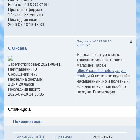
Возраст:
10
[2016-07-08]
Провел на форуме:
14 часов 33 минуты
Последний визит:
2026-07-18 13:13:30
4
Поделиться
2024-08-10
23:35:57
С Оксана
Я покупаю натуральные
травяные чаи в интернет-
Зарегистрирован
: 2021-08-11
магазине Наран
Приглашений:
0
https://naranfito.ru/travyanye-
Сообщений:
478
chai/
, чай не только вкусный и
Провел на форуме:
насыщенный, но и полезный.
2 дня 20 часов
Чай для похудения вообще
Последний визит:
находка! Рекомендую.
2026-07-19 14:35:35
Страница:
1
Похожие темы
Японский чай и
О разном
2025-03-19