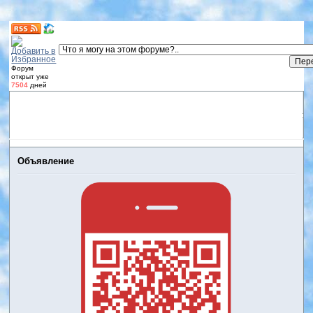
Форум
открыт уже
7504
дней
Форум
Участники
Правила
Регистрация
Дневники
пользователей
Войти
Активные темы
Объявление