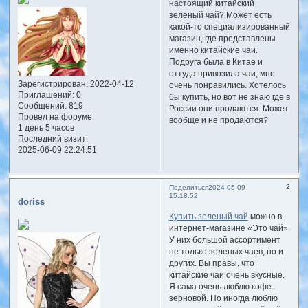
настоящий китайский
зеленый чай? Может есть
какой-то специализированный
магазин, где представлены
именно китайские чаи.
Подруга была в Китае и
оттуда привозила чаи, мне
Зарегистрирован
: 2022-04-12
очень понравились. Хотелось
Приглашений:
0
бы купить, но вот не знаю где в
Сообщений:
819
России они продаются. Может
Провел на форуме:
вообще и не продаются?
1 день 5 часов
Последний визит:
2025-06-09 22:24:51
2
Поделиться
2024-05-09
15:18:52
doriss
Купить зеленый чай
можно в
интернет-магазине «Это чай».
У них большой ассортимент
не только зеленых чаев, но и
других. Вы правы, что
китайские чаи очень вкусные.
Я сама очень люблю кофе
зерновой. Но иногда люблю