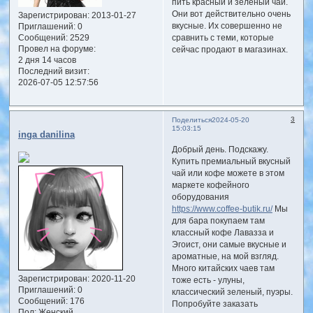
пить красный и зеленый чай.
Они вот действительно очень
Зарегистрирован
: 2013-01-27
вкусные. Их совершенно не
Приглашений:
0
Сообщений:
2529
сравнить с теми, которые
Провел на форуме:
сейчас продают в магазинах.
2 дня 14 часов
Последний визит:
2026-07-05 12:57:56
3
Поделиться
2024-05-20
15:03:15
inga danilina
Добрый день. Подскажу.
Купить премиальный вкусный
чай или кофе можете в этом
маркете кофейного
оборудования
https://www.coffee-butik.ru/
Мы
для бара покупаем там
классный кофе Лавазза и
Эгоист, они самые вкусные и
ароматные, на мой взгляд.
Много китайских чаев там
Зарегистрирован
: 2020-11-20
тоже есть - улуны,
Приглашений:
0
классический зеленый, пуэры.
Сообщений:
176
Попробуйте заказать
Пол:
Женский