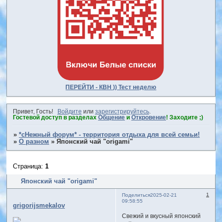
ПЕРЕЙТИ - КВН )) Тест неделю
Привет, Гость!
Войдите
или
зарегистрируйтесь
.
Гостевой доступ в разделах
Общение
и
Откровение
! Заходите ;)
»
*сНежный форум* - территория отдыха для всей семьи!
»
О разном
»
Японский чай "origami"
Страница:
1
Японский чай "origami"
1
Поделиться
2025-02-21
09:58:55
grigorijsmekalov
Свежий и вкусный японский