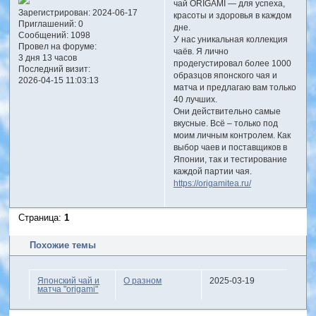
чай ORIGAMI — для успеха,
Зарегистрирован
: 2024-06-17
красоты и здоровья в каждом
Приглашений:
0
дне.
Сообщений:
1098
У нас уникальная коллекция
Провел на форуме:
чаёв. Я лично
3 дня 13 часов
продегустировал более 1000
Последний визит:
образцов японского чая и
2026-04-15 11:03:13
матча и предлагаю вам только
40 лучших.
Они действительно самые
вкусные. Всё – только под
моим личным контролем. Как
выбор чаев и поставщиков в
Японии, так и тестирование
каждой партии чая.
https://origamitea.ru/
Страница:
1
Похожие темы
Японский чай и
О разном
2025-03-19
матча "origami"