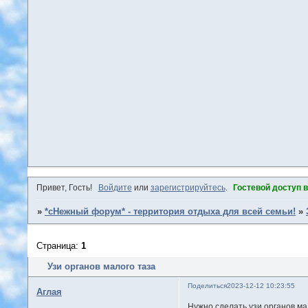
Привет, Гость!
Войдите
или
зарегистрируйтесь
.
Гостевой доступ 
»
*сНежный форум* - территория отдыха для всей семьи!
»
Страница:
1
Узи органов малого таза
Поделиться
2023-12-12 10:23:55
Аглая
Нужно сделать узи органов ма