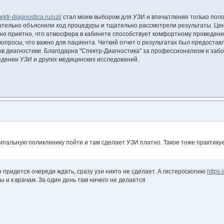
pektr-diagnostica.ru/uzi/
стал моим выбором для УЗИ и впечатления только пол
тельно объяснили ход процедуры и тщательно рассмотрели результаты. Цен
нно приятно, что атмосфера в кабинете способствует комфортному проведен
вопросы, что важно для пациента. Четкий отчет о результатах был предоставл
в диагностики. Благодарна "Спектр-Диагностика" за профессионализм и забот
едении УЗИ и других медицинских исследований.
пальную поликлинику пойти и там сделает УЗИ платно. Такое тоже практикуе
о придется очереди ждать, сразу узи никто не сделает. А гистероскопию
https:
ы и к врачам. За один день там ничего не делается