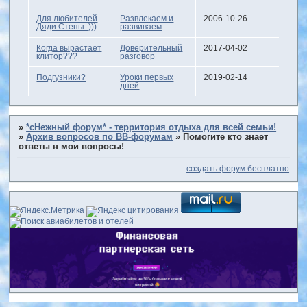
Для любителей
Развлекаем и
2006-10-26
Дяди Степы :)))
развиваем
Когда вырастает
Доверительный
2017-04-02
клитор???
разговор
Подгузники?
Уроки первых
2019-02-14
дней
»
*сНежный форум* - территория отдыха для всей семьи!
»
Архив вопросов по BB-форумам
»
Помогите кто знает
ответы н мои вопросы!
создать форум бесплатно