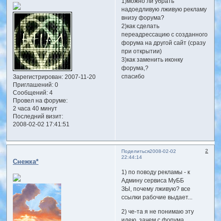
1)можно ли убрать
надоедливую лживую рекламу
внизу форума?
2)как сделать
переадрессацию с созданного
форума на другой сайт (сразу
при открытии)
3)как заменить иконку
форума,?
спасибо
Зарегистрирован
: 2007-11-20
Приглашений:
0
Сообщений:
4
Провел на форуме:
2 часа 40 минут
Последний визит:
2008-02-02 17:41:51
2
Поделиться
2008-02-02
22:44:14
Снежка*
1) по поводу рекламы - к
Админу сервиса МуББ
ЗЫ, почему лживую? все
ссылки рабочие выдает...
2) че-та я не понимаю эту
идею, зачем с форума