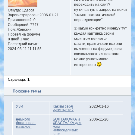
переходить на сайт?
ну кинь в гугль запрос на поиск
Откуда:
Одесса
"скрипт автоматической
Зарегистрирован
: 2006-01-21
Приглашений:
0
переадресации"
Сообщений:
7747
3) какую конкретно иконку? тут
Пол:
Женский
каждая картинка своим
Провел на форуме:
скриптом меняется
8 дней 1 час
кстати, практически все они
Последний визит:
2024-03-11 11:11:55
выложены на форуме, если
воспользоваться поиском,
можно узнать много
интересного
Страница:
1
Похожие темы
УЗИ
Как вы себя
2023-01-16
чувствуете?
немного
БОЛТАЛОЧКА и
2006-11-20
банальное.
ХВАСТАЛКА для
мамское.
мам
непоседливых
заек