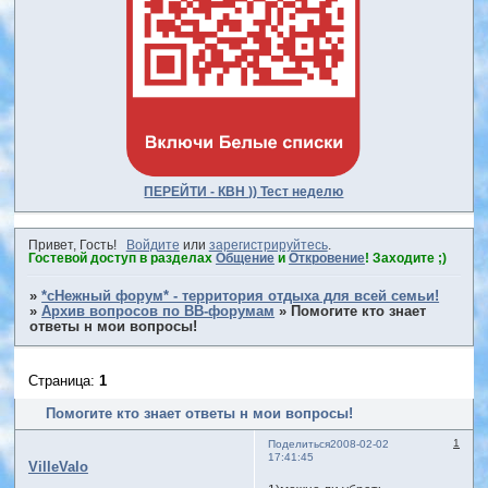
ПЕРЕЙТИ - КВН )) Тест неделю
Привет, Гость!
Войдите
или
зарегистрируйтесь
.
Гостевой доступ в разделах
Общение
и
Откровение
! Заходите ;)
»
*сНежный форум* - территория отдыха для всей семьи!
»
Архив вопросов по BB-форумам
»
Помогите кто знает
ответы н мои вопросы!
Страница:
1
Помогите кто знает ответы н мои вопросы!
1
Поделиться
2008-02-02
17:41:45
VilleValo