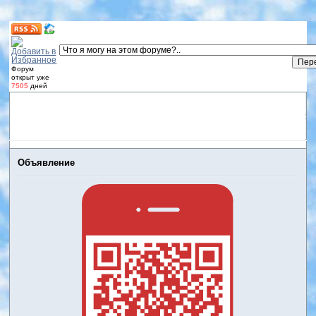
Форум
открыт уже
7505
дней
Форум
Участники
Правила
Регистрация
Дневники
пользователей
Войти
Активные темы
Объявление