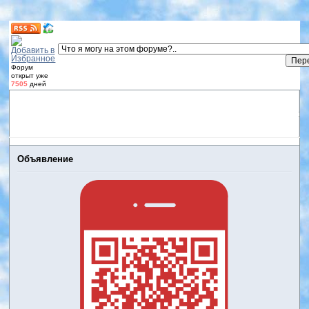
Форум
открыт уже
7505
дней
Форум
Участники
Правила
Регистрация
Дневники
пользователей
Войти
Активные темы
Объявление