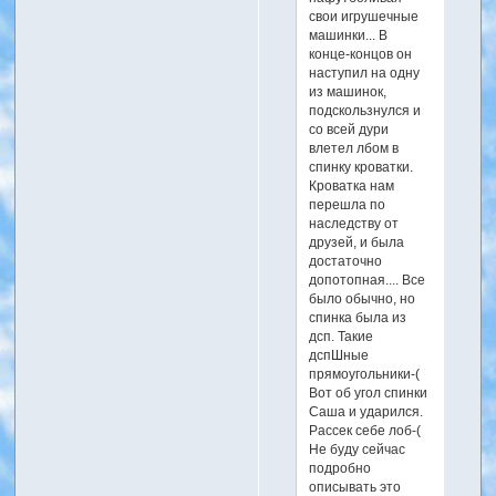
свои игрушечные
машинки... В
конце-концов он
наступил на одну
из машинок,
подскользнулся и
со всей дури
влетел лбом в
спинку кроватки.
Кроватка нам
перешла по
наследству от
друзей, и была
достаточно
допотопная.... Все
было обычно, но
спинка была из
дсп. Такие
дспШные
прямоугольники-(
Вот об угол спинки
Саша и ударился.
Рассек себе лоб-(
Не буду сейчас
подробно
описывать это