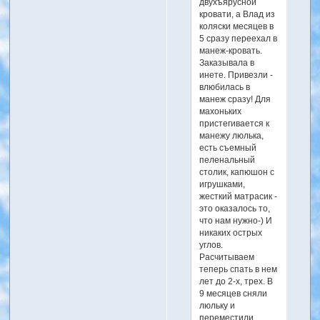
двухъярусной
кровати, а Влад из
коляски месяцев в
5 сразу переехал в
манеж-кровать.
Заказывала в
инете. Привезли -
влюбилась в
манеж сразу! Для
махоньких
пристегивается к
манежу люлька,
есть съемный
пеленальный
столик, капюшон с
игрушками,
жесткий матрасик -
это оказалось то,
что нам нужно-) И
никаких острых
углов.
Расчитываем
теперь спать в нем
лет до 2-х, трех. В
9 месяцев сняли
люльку и
переместили