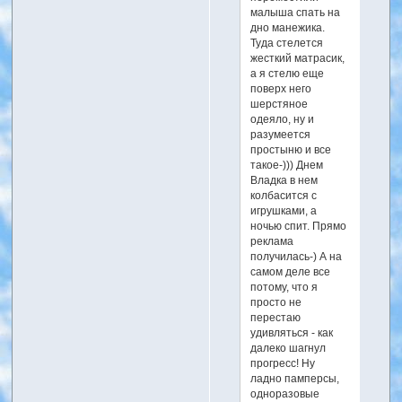
малыша спать на
дно манежика.
Туда стелется
жесткий матрасик,
а я стелю еще
поверх него
шерстяное
одеяло, ну и
разумеется
простыню и все
такое-))) Днем
Владка в нем
колбасится с
игрушками, а
ночью спит. Прямо
реклама
получилась-) А на
самом деле все
потому, что я
просто не
перестаю
удивляться - как
далеко шагнул
прогресс! Ну
ладно памперсы,
одноразовые