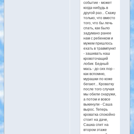
событие - может
когда-нибудь в
другой раз... Скажу
только, что вместо
того, что бы лечь
спать, как было
задумано ранее
нам с ребенком и
мужем пришлось
ехать в травмпункт
- зашивать наш
кровоточащий
лобик Бедный
мась - до сих пор -
как вспомню,
мурашки по коже
бегают... Кроватку
после того случая
мы обили снаружи,
а потом и вовсе
выкинули - Саша
вырос. Теперь
кроватка спокойно
стоит на даче,
Сашка спит на
втором этаже