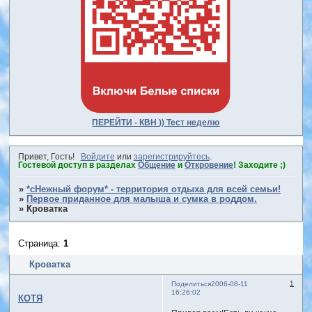
ПЕРЕЙТИ - КВН )) Тест неделю
Привет, Гость!
Войдите
или
зарегистрируйтесь
.
Гостевой доступ в разделах
Общение
и
Откровение
! Заходите ;)
»
*сНежный форум* - территория отдыха для всей семьи!
»
Первое приданное для малыша и сумка в роддом.
»
Кроватка
Страница:
1
Кроватка
1
Поделиться
2006-08-11
16:26:02
КОТЯ