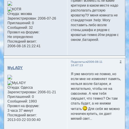
Привет всем!Есть ли какие
критерии в каком месте надо
располагать детскую
Откуда:
москва
кроватку?У меня комната не
Зарегистрирован
: 2006-07-26
стандартная :help: Могу
Приглашений:
0
поставить либо возле
Сообщений:
32
стены,шкафа и рядом с
Провел на форуме:
кроватью-темно.Или рядом с
Не определено
окном ,батареей.
Последний визит:
2006-08-16 21:22:41
2
Поделиться
2006-08-11
16:47:13
MyLADY
Я уже многого не помню, но
если мне не изменяет память,
нельзя возле батареи, и
Откуда:
Одесса
желательно, чтобы не на
Зарегистрирован
: 2006-01-21
сквозняке. А чем тебя
Приглашений:
0
смущает, что темно? Он там
Сообщений:
1993
спать будет, а не книжки
Провел на форуме:
читать
Для себя же можно
3 часа 37 минут
ночничек купить, он дает
Последний визит:
мягкий свет...
2013-03-22 03:00:40