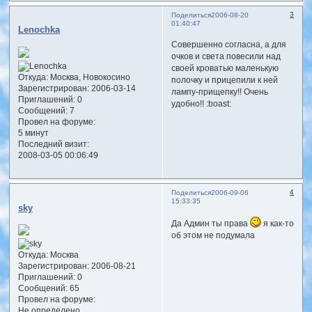
3
Поделиться
2006-08-20
01:40:47
Lenochka
Совершенно согласна, а для
очков и света повесили над
своей кроватью маленькую
Откуда:
Москва, Новокосино
полочку и прицепили к ней
Зарегистрирован
: 2006-03-14
лампу-прищепку!! Очень
Приглашений:
0
удобно!! :boast:
Сообщений:
7
Провел на форуме:
5 минут
Последний визит:
2008-03-05 00:06:49
4
Поделиться
2006-09-06
15:33:35
sky
Да Админ ты права
я как-то
об этом не подумала
Откуда:
Москва
Зарегистрирован
: 2006-08-21
Приглашений:
0
Сообщений:
65
Провел на форуме:
Не определено