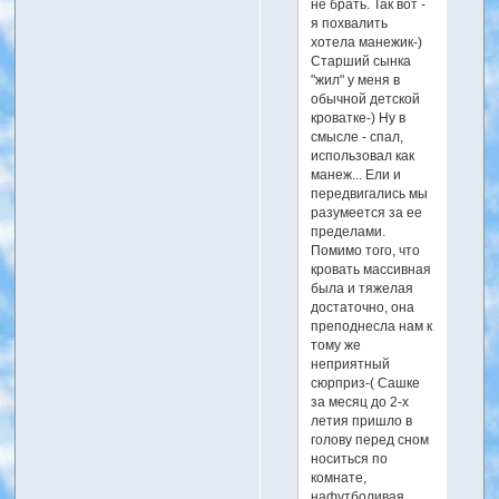
не брать. Так вот -
я похвалить
хотела манежик-)
Старший сынка
"жил" у меня в
обычной детской
кроватке-) Ну в
смысле - спал,
использовал как
манеж... Ели и
передвигались мы
разумеется за ее
пределами.
Помимо того, что
кровать массивная
была и тяжелая
достаточно, она
преподнесла нам к
тому же
неприятный
сюрприз-( Сашке
за месяц до 2-х
летия пришло в
голову перед сном
носиться по
комнате,
нафутболивая