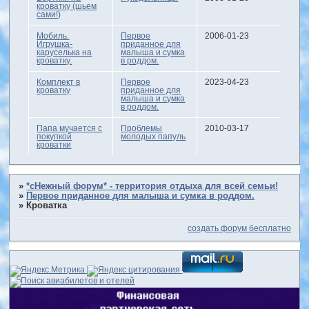
кроватку (шьем
сами!)
Мобиль.
Первое
2006-01-23
Игрушка-
приданное для
каруселька на
малыша и сумка
кроватку.
в роддом.
Комплект в
Первое
2023-04-23
кроватку
приданное для
малыша и сумка
в роддом.
Папа мучается с
Проблемы
2010-03-17
покупкой
молодых папуль
кроватки
»
*сНежный форум* - территория отдыха для всей семьи!
»
Первое приданное для малыша и сумка в роддом.
»
Кроватка
создать форум бесплатно