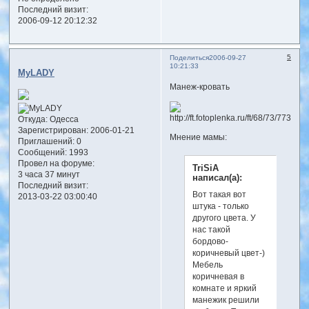
Последний визит:
2006-09-12 20:12:32
5
Поделиться
2006-09-27
10:21:33
MyLADY
Манеж-кровать
Откуда:
Одесса
Зарегистрирован
: 2006-01-21
Мнение мамы:
Приглашений:
0
Сообщений:
1993
Провел на форуме:
TriSiA
3 часа 37 минут
написал(а):
Последний визит:
Вот такая вот
2013-03-22 03:00:40
штука - только
другого цвета. У
нас такой
бордово-
коричневый цвет-)
Мебель
коричневая в
комнате и яркий
манежик решили