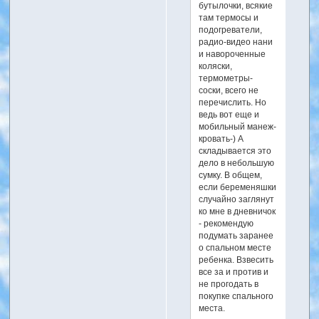
бутылочки, всякие
там термосы и
подогреватели,
радио-видео нани
и навороченные
коляски,
термометры-
соски, всего не
перечислить. Но
ведь вот еще и
мобильный манеж-
кровать-) А
складывается это
дело в небольшую
сумку. В общем,
если беременяшки
случайно заглянут
ко мне в дневничок
- рекомендую
подумать заранее
о спальном месте
ребенка. Взвесить
все за и против и
не прогодать в
покупке спального
места.