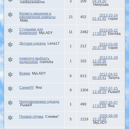
3
209
04:34:30
nastiazavialova
Нинуська
Кровать-машинка и
2013-10-24
оформление комнаты
21
452
01:41:40
тория
Mata
Стульчики для
2013-05-22
11
2482
кормления
MyLADY
17:09:15
Elechka
Детская одежда
Lena17
2013-03-06
1
212
20:37:38
тория
2013-01-28
помогите выбрать
1
102
12:28:36
радионяню
rzamulia
rzamulia
Вожжи
MyLADY
2012-04-02
6
813
00:16:41
Tanyna
Санки!!!!!
Яна
2007-07-15
9
1304
13:36:19
РыжаЯ
Непромокаемая одежда
2007-05-07
1
490
РыжаЯ
17:02:56
Яна
2006-08-08
Первая обувка
Снежка*
5
1219
15:18:39
MyLADY