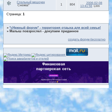
Спальный мешочек
2006-02-08
1
804
Снежка*
13:41:56
Linn
Страница:
1
»
*сНежный форум* - территория отдыха для всей семьи!
»
Малыш повзрослел - докупаем приданное
создать форум бесплатно