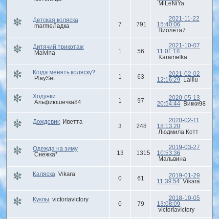
MiLeNiYa
2021-11-22
Детская коляска
7
791
15:40:06
marmeЛадка
Виолета7
2021-10-07
Дитячий трикотаж
1
56
11:01:18
Malvina
Karamelka
Когда менять коляску?
2021-02-02
1
63
PlaySet
12:16:29
Lalilu
Ходунки
2020-05-13
1
97
Альфиюшечка84
20:54:44
Викки98
2020-02-11
Дождевик
Иветта
3
248
18:13:20
Людмила Котт
2019-03-27
Одежда на зиму
13
1315
10:53:36
Снежка*
Мальвина
Каляска
Vikara
2019-01-29
0
61
11:39:54
Vikara
2018-10-05
Куклы
victoriavictory
0
79
13:08:09
victoriavictory