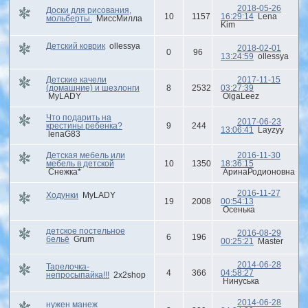
2018-05-26
Доски для рисования,
10
1157
16:29:14
Lena
мольберты.
МиссМилла
Kim
Детский коврик
ollessya
2018-02-01
0
96
13:24:59
ollessya
Детские качели
2017-11-15
(домашние) и шезлонги
8
2532
03:27:39
MyLADY
OlgaLeez
Что подарить на
2017-06-23
крестины ребенка?
9
244
13:06:41
Layzyy
lenaG83
Детская мебель или
2016-11-30
мебель в детской
10
1350
18:36:15
Снежка*
АринаРодионовна
2016-11-27
Ходунки
MyLADY
19
2008
00:54:13
Осенька
детское постельное
2016-08-29
6
196
бельё
Grum
00:25:21
Master
2014-06-28
Тарелочка-
4
366
04:58:27
непросыпайка!!!
2x2shop
Нинуська
2014-06-28
нужен манеж