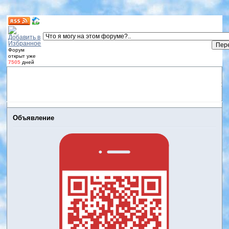
Форум
открыт уже
7505
дней
Форум
Участники
Правила
Регистрация
Дневники
пользователей
Войти
Активные темы
Объявление