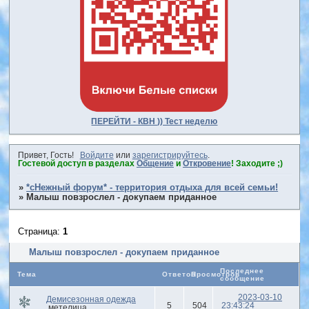
ПЕРЕЙТИ - КВН )) Тест неделю
Привет, Гость!
Войдите
или
зарегистрируйтесь
.
Гостевой доступ в разделах
Общение
и
Откровение
! Заходите ;)
»
*сНежный форум* - территория отдыха для всей семьи!
»
Малыш повзрослел - докупаем приданное
Страница:
1
Малыш повзрослел - докупаем приданное
Последнее
Тема
Ответов
Просмотров
сообщение
2023-03-10
Демисезонная одежда
5
504
23:43:24
метелица