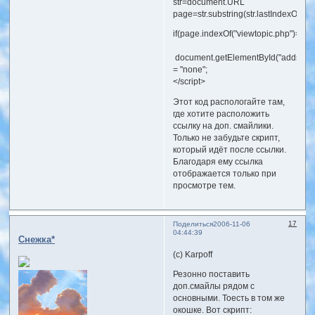
str=document.URL
popup.document.close()
page=str.substring(str.lastIndexOf('/')
return false

if(page.indexOf("viewtopic.php")==-1
}

</script>
document.getElementById("addsmile")
= "none";
</script>
Этот код распологайте там,
где хотите расположить
ссылку на доп. смайлики.
Только не забудьте скрипт,
который идёт после ссылки.
Благодаря ему ссылка
отображается только при
просмотре тем.
17
Поделиться
2006-11-06
04:44:39
Снежка*
(с) Karpoff
Резонно поставить
доп.смайлы рядом с
основными. Тоесть в том же
окошке. Вот скрипт: