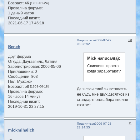
Возраст:
46
[1980-01-24]
Провел на форуме:
1 день 9 часов
Последний визит:
2021-06-17 17:46:18
10
Поделиться
2006-07-22
08:28:52
Bench
Друг форума
Mick написал(а):
Откуда:
Даугавпилс, Латвия
Свиснешь просто
Зарегистрирован
: 2006-05-06
когда заработают?
Приглашений:
0
Сообщений:
803
Пол:
Мужской
Возраст:
58
[1968-06-18]
Да я свои смайлы вставлять
Провел на форуме:
не буду, мне двух десятков из
16 часов 14 минут
стандартногонабора вполне
Последний визит:
хватает.
2019-10-31 22:27:15
11
Поделиться
2006-07-23
23:24:55
mickmihalich