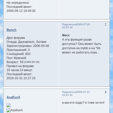
Не определено
Последний визит:
2006-09-12 19:49:30
7
Поделиться
2006-07-20
22:57:16
Bench
Фесс
Друг форума
А эта функция разве
Откуда:
Даугавпилс, Латвия
доступна? Она может быть
Зарегистрирован
: 2006-05-06
доступна на mybb а на *bb
Приглашений:
0
может не работать пока...
Сообщений:
803
Пол:
Мужской
Возраст:
58
[1968-06-18]
Провел на форуме:
16 часов 14 минут
Последний визит:
2019-10-31 22:27:15
8
Поделиться
2006-07-21
22:47:32
AsaKurA
а как ето надо? я тоже хотел!