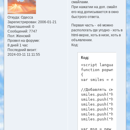
смайлами.
При нажатии на доп. смайл
его код дописывается в окно
быстрого ответа.
Откуда:
Одесса
Зарегистрирован
: 2006-01-21
Первая часть - её можно
Приглашений:
0
распологать где угодно - хоть в
Сообщений:
7747
html-верхе, хоть в низе, хоть в
Пол:
Женский
объявлении.
Провел на форуме:
Код:
8 дней 1 час
Последний визит:
2024-03-11 11:11:55
Код:
<script language="Jav
function popwnd()

{

var smiles = new Array
//Добавлять смайлики 
smiles.push("http://w
smiles.push("http://w
smiles.push("http://w
smiles.push("http://w
smiles.push("http://w
smiles.push("http://w
var msg = new String(