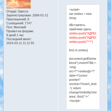
<script>
Откуда:
Одесса
var smiles = new
Зарегистрирован
: 2006-01-21
Array
Приглашений:
0
Сообщений:
7747
//Вставлять
Пол:
Женский
смайлики здесь
Провел на форуме:
smiles.push("АДРЕС_СМАЙЛА
8 дней 1 час
smiles.push("АДРЕС_СМАЙЛА
Последний визит:
smiles.push("***")
2024-03-11 11:11:55
for(i in smiles)
document.getElementById("smi
block").innerHTML+="
<img
src=\""+smiles[i]+"\"
style=\"cursor:
pointer\"
onclick=\"insert_text('-
-'); return
changeVisibility('smilies-
area', this)\" />"
</script>