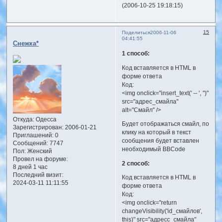
(2006-10-25 19:18:15)
15
Поделиться
2006-11-06
04:41:55
Снежка*
1 способ:
Код вставляется в HTML в
форме ответа
Код:
<img onclick="insert_text(' -- ', '')"
src="адрес_смайла"
alt="Смайл" />
Откуда:
Одесса
Будет отображаться смайл, по
Зарегистрирован
: 2006-01-21
клику на который в текст
Приглашений:
0
сообщения будет вставлен
Сообщений:
7747
необходимый BBCode
Пол:
Женский
Провел на форуме:
2 способ:
8 дней 1 час
Последний визит:
Код вставляется в HTML в
2024-03-11 11:11:55
форме ответа
Код:
<img onclick="return
changeVisibility('id_смайлов',
this)" src="адресс_смайла"