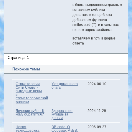
в блоке выделенном красным
вставляем смйлики
для этого в конце блока
добавляем функцию
smiles.push("") и в кавычках
пишем адрес смайлика.
вставляем в html в форме
ответа
Страница:
1
Похожие темы
Стоматология
Уют домашнего
2024-06-10
Сити Смайл -
очага
выгодные цены
в
стоматологической
клинике
Лечение зубов. К
Здоровье не
2024-11-29
кому обратится?
купишь за
деньги
Новая
BB-code. О
2006-09-27
техподдержка
форумах MyBB.