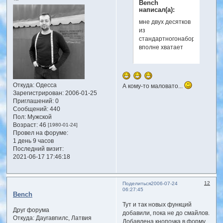
™
Bench
написал(а):
мне двух десятков
из
стандартногонабора
вполне хватает
Откуда:
Одесса
А кому-то маловато...
Зарегистрирован
: 2006-01-25
Приглашений:
0
Сообщений:
440
Пол:
Мужской
Возраст:
46
[1980-01-24]
Провел на форуме:
1 день 9 часов
Последний визит:
2021-06-17 17:46:18
12
Поделиться
2006-07-24
06:27:45
Bench
Тут и так новых функций
Друг форума
добавили, пока не до смайлов.
Откуда:
Даугавпилс, Латвия
Добавлена кнопочка в форму