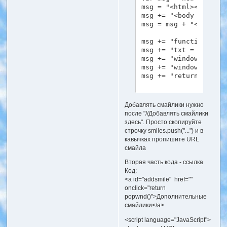
msg = "<html><head><T
msg += "<body bgcolor
msg = msg + "<" + "sc
msg += "function inse
msg += "txt = \"[img]
msg += "window.opener
msg += "window.focus(
msg += "return false}
msg = msg + "</" + "s
Добавлять смайлики нужно
i=0

после "//Добавлять смайлики
здесь". Просто скопируйте
msg += "<div style=\"
строчку smiles.push("...") и в
while(smiles[i])

кавычках пропишите URL
{

смайла
msg = msg + "<img src
i++

Вторая часть кода - ссылка
}

Код:
<a id="addsmile" href=""
msg += "</div><br><br
onclick="return
msg += "</BODY></html
popwnd()">Дополнительные
смайлики</a>
popup = window.open("
<script language="JavaScript">
popup.document.write(