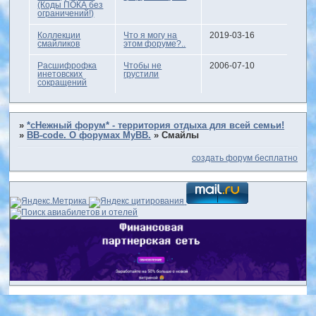
(Коды ПОКА без
ограничений!)
Коллекции
Что я могу на
2019-03-16
смайликов
этом форуме?..
Расшифрофка
Чтобы не
2006-07-10
инетовских
грустили
сокращений
»
*сНежный форум* - территория отдыха для всей семьи!
»
BB-code. О форумах MyBB.
»
Смайлы
создать форум бесплатно