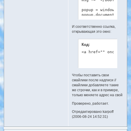
popup = window.open("
popup.document.write(
popup.document.close()
И соответственно ссылка,
return false

открывающая это окно:
}

</script>
Код:
<a href="" onclick="r
Чтобы поставить свои
смайлики после надписи //
смайлики добавляете такие
же строчки, как и в примере,
только меняете адрес на свой
Проверено, работает.
Отредактировано karpoff
(2006-08-24 14:52:31)