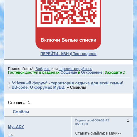
ПЕРЕЙТИ - КВН )) Тест неделю
Привет, Гость!
Войдите
или
зарегистрируйтесь
.
Гостевой доступ в разделах
Общение
и
Откровение
! Заходите ;)
»
*сНежный форум* - территория отдыха для всей семьи!
»
BB-code. О форумах MyBB.
»
Смайлы
Страница:
1
Смайлы
1
Поделиться
2006-03-22
05:04:33
MyLADY
Ставить смайлы: в админ-