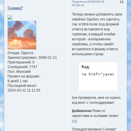
14
Поделиться
2006-09-26
00:09:42
Снежка*
Теперь можно добавлять свои
смайлы! Удобно это сделать
так: в html-поле под формой
ответа вставляете код
таблички, в каждой ячейке
которой - изображение
смайлика, а чтобы смайл
вставлялся в форму ответа
Откуда:
Одесса
используем строку:
Зарегистрирован
: 2006-01-21
Приглашений:
0
Код:
Сообщений:
7747
Пол:
Женский
<a href="javascript:i
Провел на форуме:
8 дней 1 час
Последний визит:
2024-03-11 11:11:55
(не проверяла, мне не нужно,
код взят с техподдержки)
Добавлено:
Тема со
скриптами и сылками лежит
тут
Отредактировано Снежка*