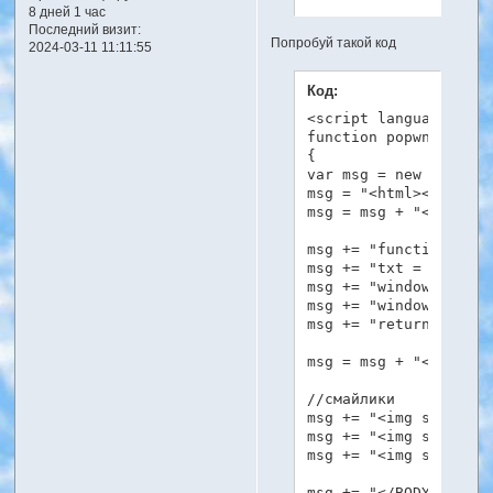
8 дней 1 час
Последний визит:
Попробуй такой код
2024-03-11 11:11:55
Код:
<script language="Jav
function popwnd()

{

var msg = new String(
msg = "<html><head><T
msg = msg + "<" + "sc
msg += "function inse
msg += "txt = \"[img]
msg += "window.opener
msg += "window.focus(
msg += "return false}
msg = msg + "</" + "s
//смайлики

msg += "<img src=\"ht
msg += "<img src=\"ht
msg += "<img src=\"ht
msg += "</BODY></html