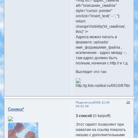
<img src="адрес_смайла"
alt="описание_смайла"
style="cursor: pointer"
onclick="insert_text(' -- ', '');
return
changeVisibility('id_смайлов',
this)" />
Адреса можно писать в
формате: uploads/
имя_форума/имя_файла ,
исключение - адрес между --,
там адрес должен быть
полным, начиная с http:// и т.д.
Выглядит это так:
16
Поделиться
2006-11-06
04:41:39
Снежка*
3 способ
(© karpoff):
Этот скрипт позволяет при
нажатии на ссылку показать
окошко с дополнительными