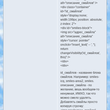
alt="описание_смайлов" />
<div class="container"
id="id_смайлов"
style="display:none;
width:199px; position: absolute;
z-index: 2">
<div id="smilies-block">
<img src="адрес_смайла"
alt="описание_смайла"
style="cursor: pointer"
onclick="insert_text(' -- ', '');
return
changeVisibility('id_смайлов',
this)" />
</div>
</div>
id_смайлов - название блока
смайлов. Например: smiles-
icq, smiles-area2, smiles.
описание_смайла - по
желанию, вешь вообщем-то
ненужная, ИМХО, так что
можно смело удалять.
Добавлять смайлы просто
копируя строчку: