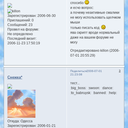
спосибо
и есчо вопрос:
а почему неактивные смалики
Зарегистрирован
: 2006-06-30
не могу использовать щелчком
Приглашений:
0
мыши
Сообщений:
23
только писать код
Провел на форуме:
ява скрипт вроде нормальный
Не определено
даже на вашем форуме не
Последний визит:
могу
2006-11-23 17:50:19
Отредактировано killon (2006-
07-01 20:55:29)
3
Поделиться
2006-07-01
21:23:08
Снежка*
тест...
:big_boss: :swoon: :dance:
:to_babruysk: :banned: :help:
Откуда:
Одесса
Зарегистрирован
: 2006-01-21