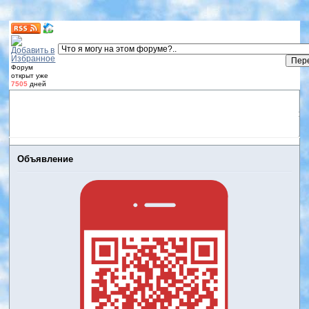
Форум
открыт уже
7505
дней
Форум
Участники
Правила
Регистрация
Дневники
пользователей
Войти
Активные темы
Объявление