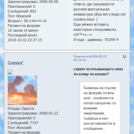
Зарегистрирован
: 2006-05-06
ответа, где загружается
Приглашений:
0
русская виртуальная
Сообщений:
803
клавиатура (dlya teh y kogo net
Пол:
Мужской
russkoy klavi )
Возраст:
58
[1968-06-18]
Еще можно вставить
Провел на форуме:
некоторые спецсимволы:
16 часов 14 минут
©®™«»—•
Последний визит:
И еще - админка - ПОЛЯ !!!
2019-10-31 22:27:15
13
Поделиться
2006-09-15
06:16:36
Снежка*
скрипт всплывающего окна
по клику по кнопке?
Тыкаешь на ссылку
на форуме (хтмль-
низ) - появляется
попап-окошечко со
всякими
Откуда:
Одесса
смайликами,
Зарегистрирован
: 2006-01-21
Приглашений:
0
тыкаешь в них -
Сообщений:
7747
они вставляются в
Пол:
Женский
сообщение...
Провел на форуме: