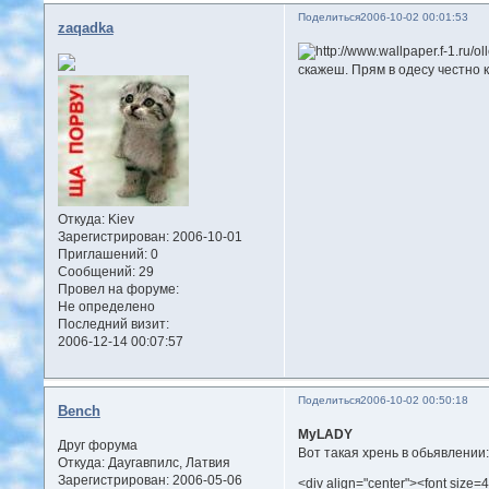
Поделиться
2006-10-02 00:01:53
zaqadka
скажеш. Прям в одесу честно к
Откуда:
Kiev
Зарегистрирован
: 2006-10-01
Приглашений:
0
Сообщений:
29
Провел на форуме:
Не определено
Последний визит:
2006-12-14 00:07:57
Поделиться
2006-10-02 00:50:18
Bench
MyLADY
Друг форума
Вот такая хрень в обьявлении:
Откуда:
Даугавпилс, Латвия
Зарегистрирован
: 2006-05-06
<div align="center"><font siz