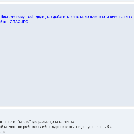
бестолковому :fool: дяди , как добавить вотте маленькие картиночке на гла
ойто....СПАСИБО
ит, глючит "место", где размещена картинка
ный момент не работает либо в адресе картинки допущена ошибка
ли...