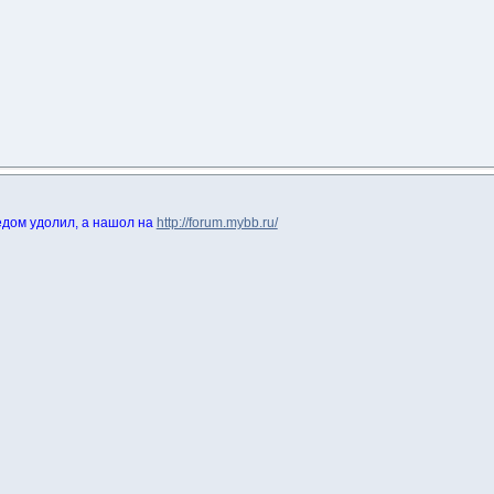
редом удолил, а нашол на
http://forum.mybb.ru/