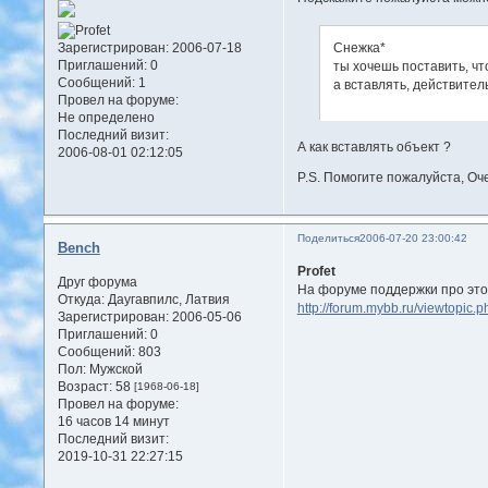
Снежка*
Зарегистрирован
: 2006-07-18
Приглашений:
0
ты хочешь поставить, чт
Сообщений:
1
а вставлять, действитель
Провел на форуме:
Не определено
Последний визит:
А как вставлять объект ?
2006-08-01 02:12:05
P.S. Помогите пожалуйста, Оч
Поделиться
2006-07-20 23:00:42
Bench
Profet
Друг форума
На форуме поддержки про это
Откуда:
Даугавпилс, Латвия
http://forum.mybb.ru/viewtopic.
Зарегистрирован
: 2006-05-06
Приглашений:
0
Сообщений:
803
Пол:
Мужской
Возраст:
58
[1968-06-18]
Провел на форуме:
16 часов 14 минут
Последний визит:
2019-10-31 22:27:15