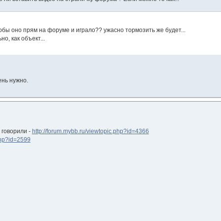
обы оно прям на форуме и играло?? ужасно тормозить же будет...
но, как объект...
ень нужно.
 говорили -
http://forum.mybb.ru/viewtopic.php?id=4366
php?id=2599