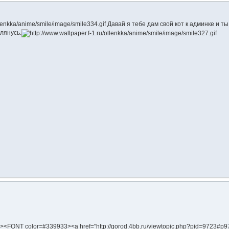
Давай я тебе дам свой кот к админке и т
лянусь.
e=4><FONT color=#339933><a href="http://gorod.4bb.ru/viewtopic.php?pid=9723#p