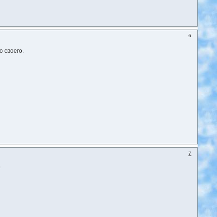
6
 своего.
7