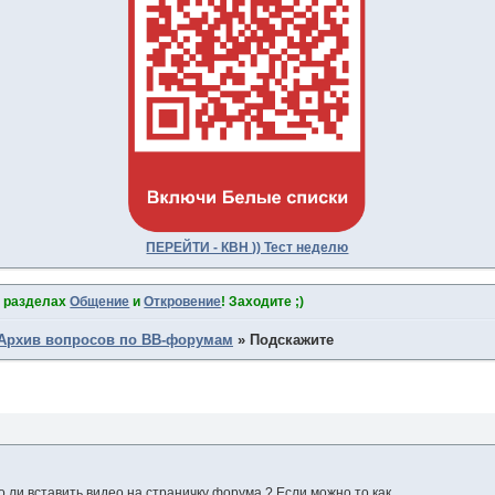
ПЕРЕЙТИ - КВН )) Тест неделю
в разделах
Общение
и
Откровение
! Заходите ;)
Архив вопросов по BB-форумам
»
Подскажите
ли вставить видео на страничку форума ? Если можно то как...