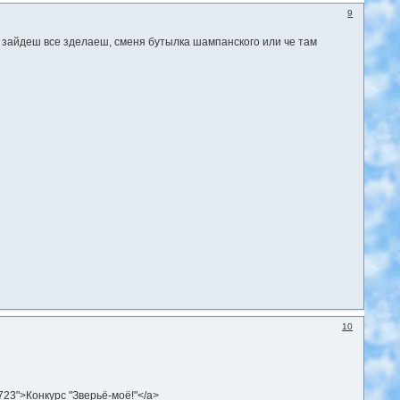
9
ы зайдеш все зделаеш, сменя бутылка шампанского или че там
10
9723">Конкурс "Зверьё-моё!"</a>