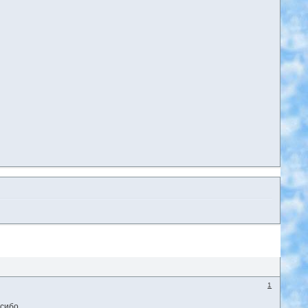
1
асибо