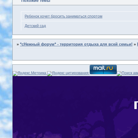
Похожие темы
Ребенок хочет бросить заниматься спортом
Детский сад
»
*сНежный форум* - территория отдыха для всей семьи!
»