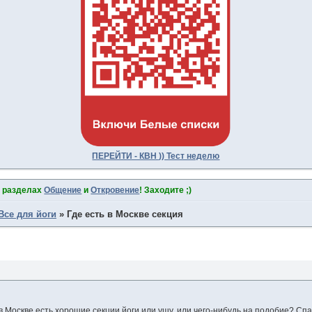
ПЕРЕЙТИ - КВН )) Тест неделю
в разделах
Общение
и
Откровение
! Заходите ;)
Все для йоги
»
Где есть в Москве секция
 в Москве есть хорошие секции йоги или ушу, или чего-нибудь на подобие? Сп