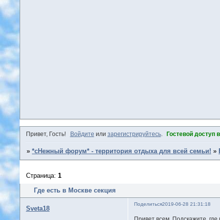
Привет, Гость!
Войдите
или
зарегистрируйтесь
.
Гостевой доступ 
»
*сНежный форум* - территория отдыха для всей семьи!
»
Страница:
1
Где есть в Москве секция
Поделиться
2019-06-28 21:31:18
Sveta18
Привет всем. Подскажите, где