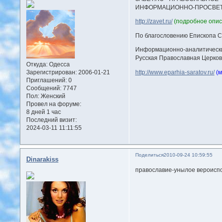
ИНФОРМАЦИОННО-ПРОСВЕТ
http://zavet.ru/
(подробное опис
По благословению Епископа С
Информационно-аналитическ
Русская Православная Церков
Откуда:
Одесса
http://www.eparhia-saratov.ru/
(
Зарегистрирован
: 2006-01-21
Приглашений:
0
Сообщений:
7747
Пол:
Женский
Провел на форуме:
8 дней 1 час
Последний визит:
2024-03-11 11:11:55
Поделиться
2010-09-24 10:59:55
Dinarakiss
православие-унылое вероиспов