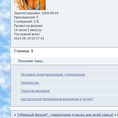
Зарегистрирован
: 2009-09-04
Приглашений:
0
Сообщений:
176
Провел на форуме:
14 часов 2 минуты
Последний визит:
2024-06-19 02:57:41
Страница:
1
Похожие темы
Исповедь перед венчанием + причащение
Евхаристия.
Таинство венчания
как поститься беременным женщинам и детям?
»
*сНежный форум* - территория отдыха для всей семьи!
»