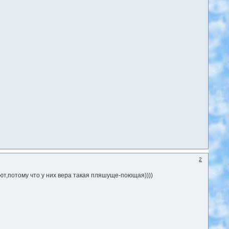
2
ют,потому что у них вера такая пляшуще-поющая))))