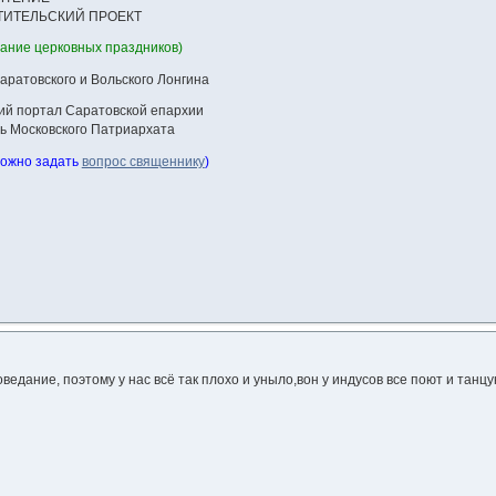
ИТЕЛЬСКИЙ ПРОЕКТ
ание церковных праздников)
аратовского и Вольского Лонгина
ий портал Саратовской епархии
ь Московского Патриархата
можно задать
вопрос священнику
)
едание, поэтому у нас всё так плохо и уныло,вон у индусов все поют и танцу