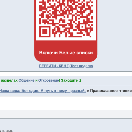
ПЕРЕЙТИ - КВН )) Тест неделю
в разделах
Общение
и
Откровение
! Заходите ;)
Наша вера: Бог един. А путь к нему - разный.
»
Православное чтение
 ЧТЕНИЕ