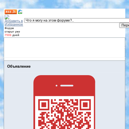
Форум
открыт уже
7506
дней
Форум
Участники
Правила
Регистрация
Дневники
пользователей
Войти
Активные темы
Объявление