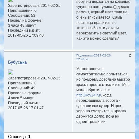
поручни держатся на кованых
Зарегистрирован
: 2017-02-25
чугунных загогулинах)) делаю
Приглашений:
0
ремонт, черный цвет туда не
Сообщений:
53
очень вписывается. Сама
Провел на форуме:
лестница нравится, но
3 часа 48 минут
хотелось бы эти детали
Последний визит:
перекрасить в светлый цвет.
2017-05-26 17:09:40
Как это можно сделать?
2
Поделиться
2017-02-26
22:46:28
Бубуська
Можно конечно
самостоятельно попытаться,
Зарегистрирован
: 2017-02-25
но по-моему довольно быстро
Приглашений:
0
краска просто отвалится. Моя
Сообщений:
49
мама обратилась в
Провел на форуме:
http://kov24.ru/,
когда
4 часа 5 минут
перекрашивала ворота -
Последний визит:
сделали все супер. И цвет
2017-05-26 17:01:47
хорошо смотрится, и краска
держится долго, пока ни
одной трещинки
Страница:
1