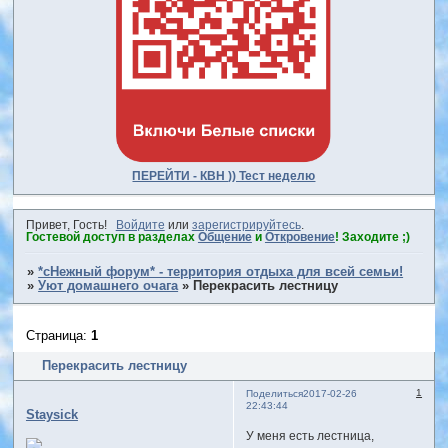
ПЕРЕЙТИ - КВН )) Тест неделю
Привет, Гость!
Войдите
или
зарегистрируйтесь
.
Гостевой доступ в разделах
Общение
и
Откровение
! Заходите ;)
»
*сНежный форум* - территория отдыха для всей семьи!
»
Уют домашнего очага
»
Перекрасить лестницу
Страница:
1
Перекрасить лестницу
1
Поделиться
2017-02-26
22:43:44
Staysick
У меня есть лестница,