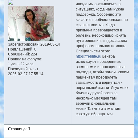
иногда мы оказываемся в
ситуациях, когда нам нужна
поддержка. Особенно это
касается проблем, связанных
с зависимостью. Когда
привычка превращается в
болезнь, необходимо искать
пути решения, и здесь важна
Зарегистрирован
: 2019-03-14
профессиональная помощь.
Приглашений:
0
Специалисты этого
Сообщений:
224
https://reblife.ru
центра
Провел на форуме:
используют проверенные
1 день 22 часа
временем и инновационные
Последний визит:
подходы, чтобы помочь своим
2026-02-27 17:55:14
пациентам преодолеть
зависимость и вернуться к
нормальной жизни. Двух моих
близких друзей всего за
несколько месяцев там
вернули к нормальной
жизни.Так что и вам к ним
советую обращаться.
Страница:
1