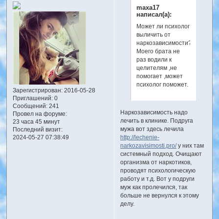
maxa17
написал(а):
Может ли психолог
выличить от
наркозависимости?
Моего брата не
раз водили к
целителям ,не
помогает ,может
психолог поможет.
Зарегистрирован
: 2016-05-28
Приглашений:
0
Сообщений:
241
Наркозависимость надо
Провел на форуме:
лечить в клинике. Подруга
23 часа 45 минут
мужа вот здесь лечила
Последний визит:
2024-05-27 07:38:49
http://lechenie-
narkozavisimosti.pro/
у них там
системный подход. Очищают
организма от наркотиков,
проводят психологическую
работу и т.д. Вот у подруги
муж как пролечился, так
больше не вернулся к этому
делу.