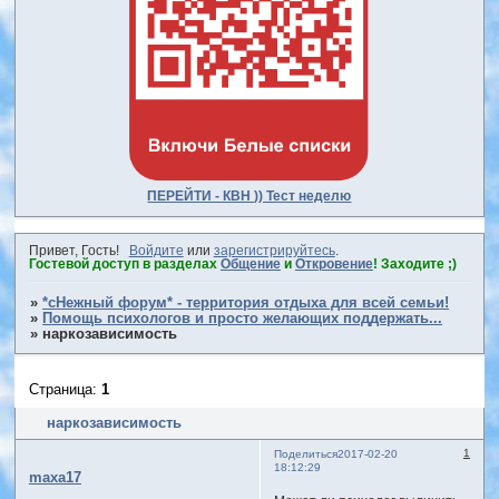
ПЕРЕЙТИ - КВН )) Тест неделю
Привет, Гость!
Войдите
или
зарегистрируйтесь
.
Гостевой доступ в разделах
Общение
и
Откровение
! Заходите ;)
»
*сНежный форум* - территория отдыха для всей семьи!
»
Помощь психологов и просто желающих поддержать...
»
наркозависимость
Страница:
1
наркозависимость
1
Поделиться
2017-02-20
18:12:29
maxa17