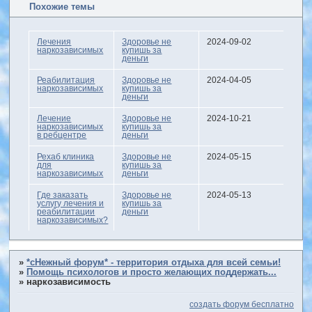
Похожие темы
Лечения
Здоровье не
2024-09-02
наркозависимых
купишь за
деньги
Реабилитация
Здоровье не
2024-04-05
наркозависимых
купишь за
деньги
Лечение
Здоровье не
2024-10-21
наркозависимых
купишь за
в ребцентре
деньги
Рехаб клиника
Здоровье не
2024-05-15
для
купишь за
наркозависимых
деньги
Где заказать
Здоровье не
2024-05-13
услугу лечения и
купишь за
реабилитации
деньги
наркозависимых?
»
*сНежный форум* - территория отдыха для всей семьи!
»
Помощь психологов и просто желающих поддержать...
»
наркозависимость
создать форум бесплатно