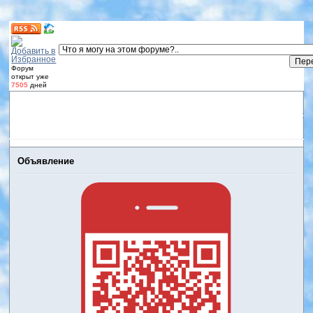
Форум
открыт уже
7505
дней
Форум
Участники
Правила
Регистрация
Дневники
пользователей
Войти
Активные темы
Объявление