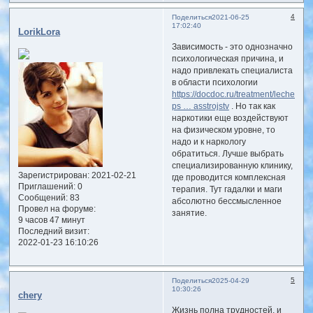
4
Поделиться
2021-06-25
17:02:40
LorikLora
Зависимость - это однозначно
психологическая причина, и
надо привлекать специалиста
в области психологии
https://docdoc.ru/treatment/lechenie-
ps … asstrojstv
. Но так как
наркотики еще воздействуют
на физическом уровне, то
надо и к наркологу
обратиться. Лучше выбрать
специализированную клинику,
Зарегистрирован
: 2021-02-21
где проводится комплексная
Приглашений:
0
терапия. Тут гадалки и маги
Сообщений:
83
абсолютно бессмысленное
Провел на форуме:
занятие.
9 часов 47 минут
Последний визит:
2022-01-23 16:10:26
5
Поделиться
2025-04-29
10:30:26
chery
Жизнь полна трудностей, и