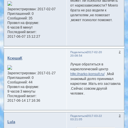
Может ли психолог выличить
от наркозависимости? Моего
Зарегистрирован
: 2017-02-07
брата не раз водили к
Приглашений:
0
целителям ,не помогает
Сообщений:
35
,может психолог поможет.
Провел на форуме:
6 часов 8 минут
Последний визит:
2017-06-07 15:12:27
2
Поделиться
2017-02-20
20:08:54
КсюшаК
Лучше обратиться в
наркологический центр
Зарегистрирован
: 2017-01-27
http://narko-konsult.ru/
,Мой
Приглашений:
0
знакомый долго принимал
Сообщений:
44
наркотики .Мать его заставила
Провел на форуме:
.Сейчас совсем другой
9 часов 3 минуты
человек .
Последний визит:
2017-06-14 17:16:36
3
Поделиться
2017-03-22
03:21:05
Lula