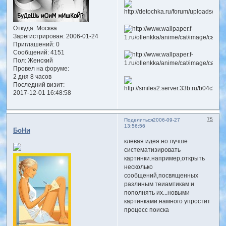
Откуда:
Москва
Зарегистрирован
: 2006-01-24
Приглашений:
0
Сообщений:
4151
Пол:
Женский
Провел на форуме:
2 дня 8 часов
Последний визит:
2017-12-01 16:48:58
75
Поделиться
2006-09-27
13:56:56
БоНи
клевая идея.но лучше
систематизировать
картинки.например,открыть
несколько
сообщений,посвященных
разлиным теиамтикам и
пополнять их...новыми
картинками.намного упростит
процесс поиска