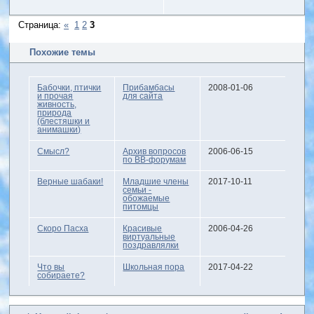
Страница:
«
1
2
3
Похожие темы
Бабочки, птички
Прибамбасы
2008-01-06
и прочая
для сайта
живность,
природа
(блестяшки и
анимашки)
Смысл?
Архив вопросов
2006-06-15
по BB-форумам
Верные шабаки!
Младшие члены
2017-10-11
семьи -
обожаемые
питомцы
Скоро Пасха
Красивые
2006-04-26
виртуальные
поздравлялки
Что вы
Школьная пора
2017-04-22
собираете?