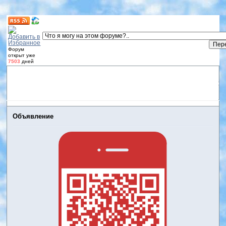
Форум
открыт уже
7503
дней
Форум
Участники
Правила
Регистрация
Дневники
пользователей
Войти
Активные темы
Объявление