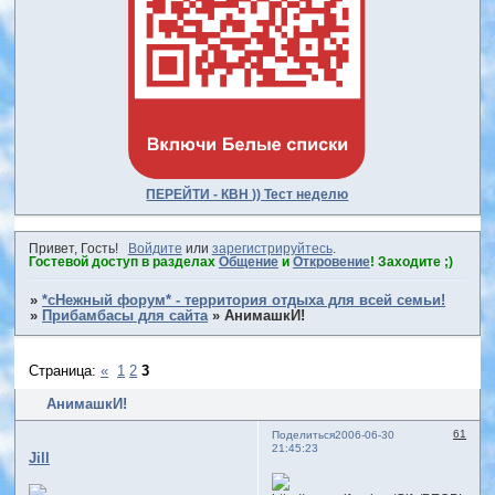
ПЕРЕЙТИ - КВН )) Тест неделю
Привет, Гость!
Войдите
или
зарегистрируйтесь
.
Гостевой доступ в разделах
Общение
и
Откровение
! Заходите ;)
»
*сНежный форум* - территория отдыха для всей семьи!
»
Прибамбасы для сайта
»
АнимашкИ!
Страница:
«
1
2
3
АнимашкИ!
61
Поделиться
2006-06-30
21:45:23
Jill