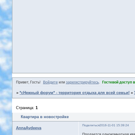
Привет, Гость!
Войдите
или
зарегистрируйтесь
.
Гостевой доступ 
»
*сНежный форум* - территория отдыха для всей семьи!
»
Страница:
1
Квартира в новостройке
Поделиться
2016-11-01 15:39:24
AnnaAvdeeva
Продается однокомнатная ква