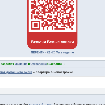
ПЕРЕЙТИ - КВН )) Тест неделю
в разделах
Общение
и
Откровение
! Заходите ;)
Уют домашнего очага
»
Квартира в новостройке
ртира в новостройке
жк донской олимп
. Расположен в Даниловском р-не, на у