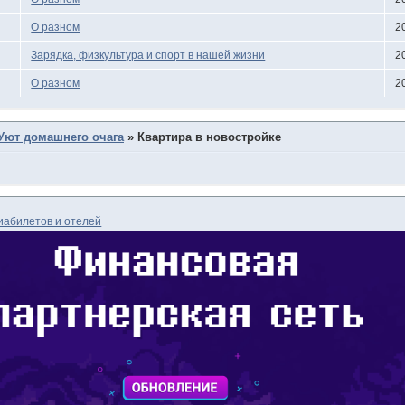
О разном
2
Зарядка, физкультура и спорт в нашей жизни
2
О разном
2
Уют домашнего очага
»
Квартира в новостройке