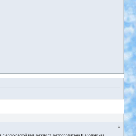
1
л. Серпуховской вал, между ст. метрополитена Шаболовская,