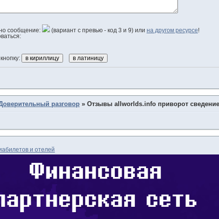
одно сообщение:
(вариант с превью - код 3 и 9) или
на другом ресурсе
!
оваться:
 кнопку:
Доверительный разговор
»
Отзывы allworlds.info приворот сведени