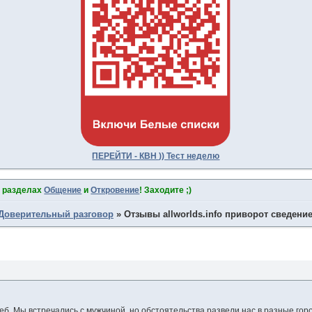
ПЕРЕЙТИ - КВН )) Тест неделю
в разделах
Общение
и
Откровение
! Заходите ;)
Доверительный разговор
»
Отзывы allworlds.info приворот сведени
б. Мы встречались с мужчиной, но обстоятельства развели нас в разные горо