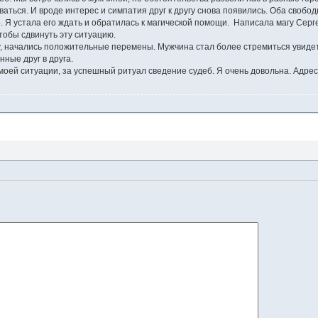
аться. И вроде интерес и симпатия друг к другу снова появились. Оба свобод
. Я устала его ждать и обратилась к магической помощи. Написала магу Серге
тобы сдвинуть эту ситуацию.
у, начались положительные перемены. Мужчина стал более стремиться увидеть
ные друг в друга.
моей ситуации, за успешный ритуал сведение судеб. Я очень довольна. Адре