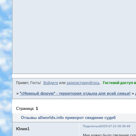
Привет, Гость!
Войдите
или
зарегистрируйтесь
.
Гостевой доступ 
»
*сНежный форум* - территория отдыха для всей семьи!
»
Страница:
1
Отзывы allworlds.info приворот сведение судеб
Поделиться
2025-07-22 06:36:48
Юлия1
Мне нужно было сведение суде