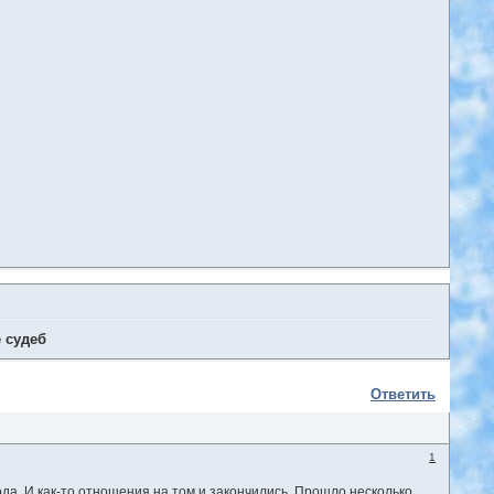
е судеб
Ответить
1
да. И как-то отношения на том и закончились. Прошло несколько