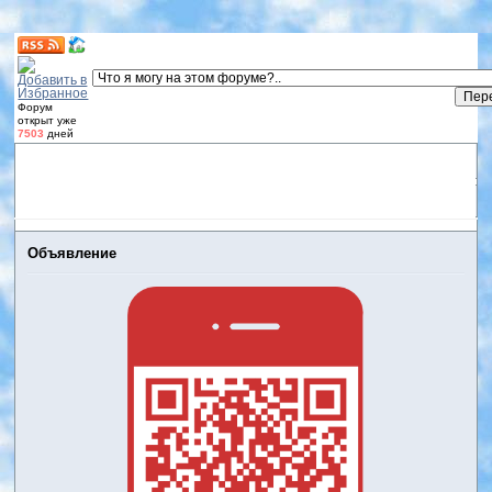
Форум
открыт уже
7503
дней
Форум
Участники
Правила
Регистрация
Дневники
пользователей
Войти
Активные темы
Объявление