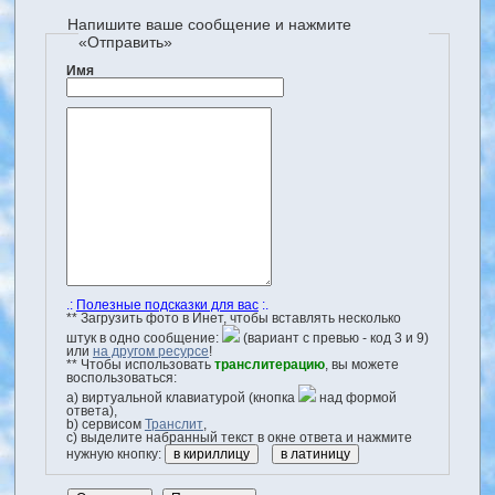
Напишите ваше сообщение и нажмите
«Отправить»
Имя
.:
Полезные подсказки для вас
:.
** Загрузить фото в Инет, чтобы вставлять несколько
штук в одно сообщение:
(вариант с превью - код 3 и 9)
или
на другом ресурсе
!
** Чтобы использовать
транслитерацию
, вы можете
воспользоваться:
a) виртуальной клавиатурой (кнопка
над формой
ответа),
b) сервисом
Транслит
,
с) выделите набранный текст в окне ответа и нажмите
нужную кнопку: