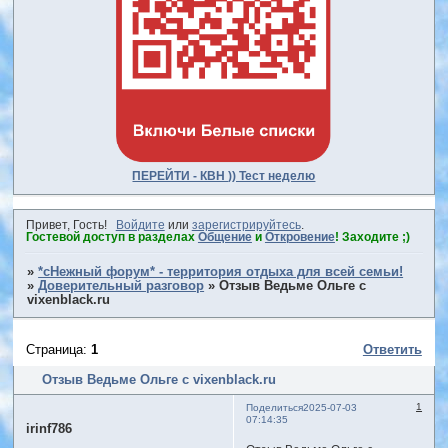
ПЕРЕЙТИ - КВН )) Тест неделю
Привет, Гость!
Войдите
или
зарегистрируйтесь
.
Гостевой доступ в разделах
Общение
и
Откровение
! Заходите ;)
»
*сНежный форум* - территория отдыха для всей семьи!
»
Доверительный разговор
»
Отзыв Ведьме Ольге с
vixenblack.ru
Страница:
1
Ответить
Отзыв Ведьме Ольге с vixenblack.ru
1
Поделиться
2025-07-03
07:14:35
irinf786