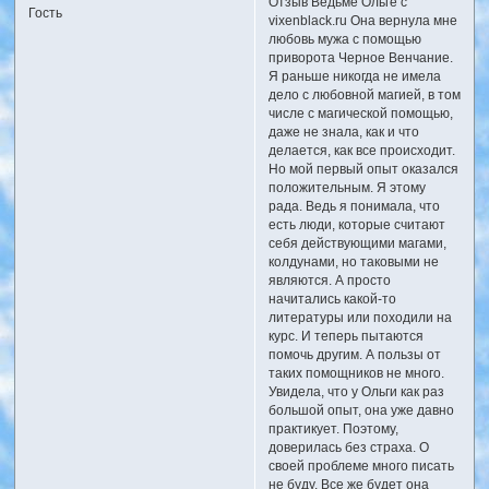
Отзыв Ведьме Ольге с
Гость
vixenblack.ru Она вернула мне
любовь мужа с помощью
приворота Черное Венчание.
Я раньше никогда не имела
дело с любовной магией, в том
числе с магической помощью,
даже не знала, как и что
делается, как все происходит.
Но мой первый опыт оказался
положительным. Я этому
рада. Ведь я понимала, что
есть люди, которые считают
себя действующими магами,
колдунами, но таковыми не
являются. А просто
начитались какой-то
литературы или походили на
курс. И теперь пытаются
помочь другим. А пользы от
таких помощников не много.
Увидела, что у Ольги как раз
большой опыт, она уже давно
практикует. Поэтому,
доверилась без страха. О
своей проблеме много писать
не буду. Все же будет она