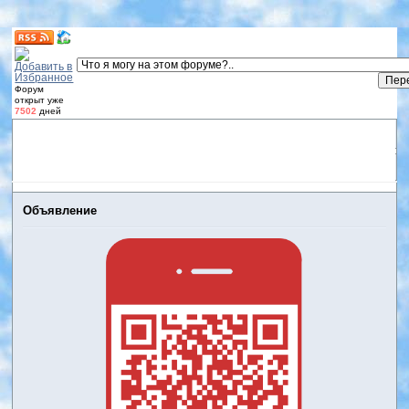
Форум
открыт уже
7502
дней
Форум
Участники
Правила
Регистрация
Дневники
пользователей
Войти
Активные темы
Объявление