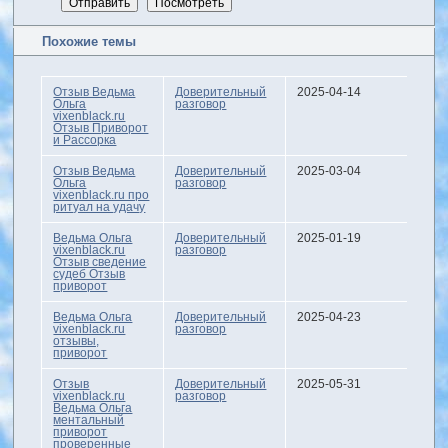
Похожие темы
Отзыв Ведьма
Доверительный
2025-04-14
Ольга
разговор
vixenblack.ru
Отзыв Приворот
и Рассорка
Отзыв Ведьма
Доверительный
2025-03-04
Ольга
разговор
vixenblack.ru про
ритуал на удачу
Ведьма Ольга
Доверительный
2025-01-19
vixenblack.ru
разговор
Отзыв сведение
судеб Отзыв
приворот
Ведьма Ольга
Доверительный
2025-04-23
vixenblack.ru
разговор
отзывы,
приворот
Отзыв
Доверительный
2025-05-31
vixenblack.ru
разговор
Ведьма Ольга
ментальный
приворот
проверенные