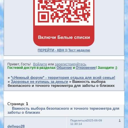
ПЕРЕЙТИ - КВН )) Тест неделю
Привет, Гость!
Войдите
или
зарегистрируйтесь
.
Гостевой доступ в разделах
Общение
и
Откровение
! Заходите ;)
»
*сНежный форум* - территория отдыха для всей семьи!
»
Здоровье не купишь за деньги
»
Важность выбора
безопасного и точного термометра для заботы о близких
Страница:
1
Важность выбора безопасного и точного термометра для
заботы о близких
1
Поделиться
2025-06-09
11:30:14
dellego28