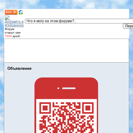
Форум
открыт уже
7504
дней
Форум
Участники
Правила
Регистрация
Дневники
пользователей
Войти
Активные темы
Объявление