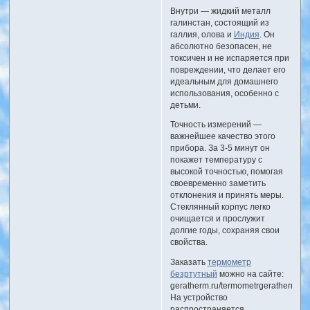
Внутри — жидкий металл
галинстан, состоящий из
галлия, олова и
Индия
. Он
абсолютно безопасен, не
токсичен и не испаряется при
повреждении, что делает его
идеальным для домашнего
использования, особенно с
детьми.
Точность измерений —
важнейшее качество этого
прибора. За 3-5 минут он
покажет температуру с
высокой точностью, помогая
своевременно заметить
отклонения и принять меры.
Стеклянный корпус легко
очищается и прослужит
долгие годы, сохраняя свои
свойства.
Заказать
термометр
безртутный
можно на сайте:
geratherm.ru/termometrgerathermclas
На устройство
распространяется