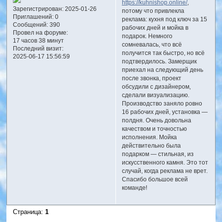
https://kuhnishop.online/
,
Зарегистрирован
: 2025-01-26
потому что привлекла
Приглашений:
0
реклама: кухня под ключ за 15
Сообщений:
390
рабочих дней и мойка в
Провел на форуме:
подарок. Немного
17 часов 38 минут
сомневалась, что всё
Последний визит:
получится так быстро, но всё
2025-06-17 15:56:59
подтвердилось. Замерщик
приехал на следующий день
после звонка, проект
обсудили с дизайнером,
сделали визуализацию.
Производство заняло ровно
16 рабочих дней, установка —
полдня. Очень довольна
качеством и точностью
исполнения. Мойка
действительно была
подарком — стильная, из
искусственного камня. Это тот
случай, когда реклама не врет.
Спасибо большое всей
команде!
Страница:
1