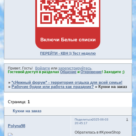
ПЕРЕЙТИ - КВН )) Тест неделю
Привет, Гость!
Войдите
или
зарегистрируйтесь
.
Гостевой доступ в разделах
Общение
и
Откровение
! Заходите ;)
»
*сНежный форум* - территория отдыха для всей семьи!
»
Рабочие будни или работа как праздник?
»
Кухни на заказ
Страница:
1
Кухни на заказ
1
Поделиться
2025-06-03
20:45:17
Polyna98
Обратилась в #KухниShop