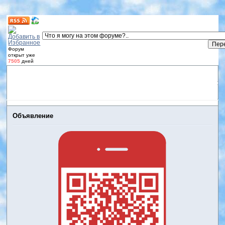
Форум
открыт уже
7505
дней
Форум
Участники
Правила
Регистрация
Дневники
пользователей
Войти
Активные темы
Объявление