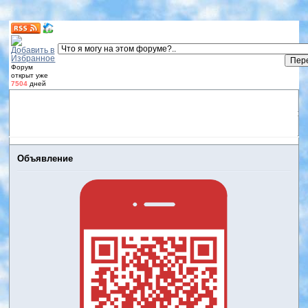
Форум
открыт уже
7504
дней
Форум
Участники
Правила
Регистрация
Дневники
пользователей
Войти
Активные темы
Объявление