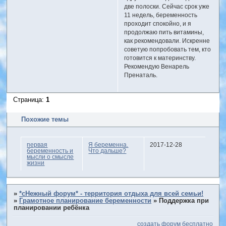
две полоски. Сейчас срок уже
11 недель, беременность
проходит спокойно, и я
продолжаю пить витамины,
как рекомендовали. Искренне
советую попробовать тем, кто
готовится к материнству.
Рекомендую Венарель
Пренаталь.
Страница:
1
Похожие темы
первая
Я беременна.
2017-12-28
беременность и
Что дальше?
мысли о смысле
жизни
»
*сНежный форум* - территория отдыха для всей семьи!
»
Грамотное планирование беременности
»
Поддержка при
планировании ребёнка
создать форум бесплатно