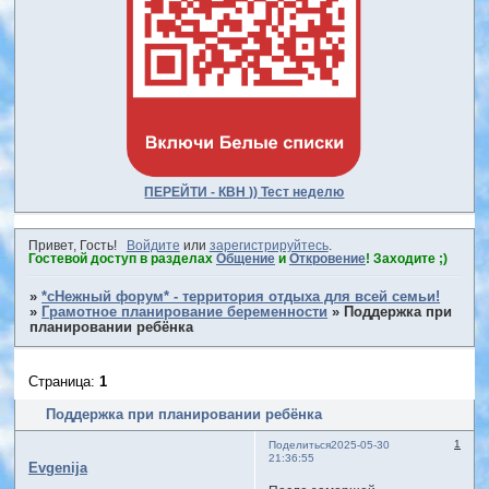
ПЕРЕЙТИ - КВН )) Тест неделю
Привет, Гость!
Войдите
или
зарегистрируйтесь
.
Гостевой доступ в разделах
Общение
и
Откровение
! Заходите ;)
»
*сНежный форум* - территория отдыха для всей семьи!
»
Грамотное планирование беременности
»
Поддержка при
планировании ребёнка
Страница:
1
Поддержка при планировании ребёнка
1
Поделиться
2025-05-30
21:36:55
Evgenija