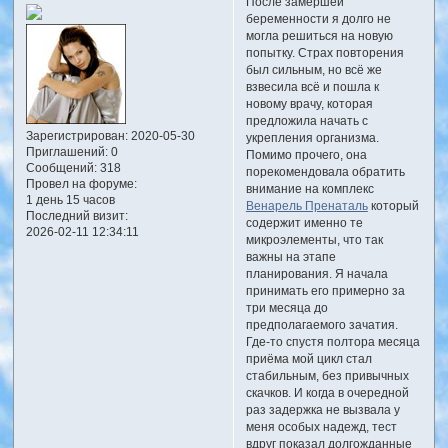
После замершей
беременности я долго не
могла решиться на новую
попытку. Страх повторения
был сильным, но всё же
взвесила всё и пошла к
новому врачу, которая
предложила начать с
Зарегистрирован
: 2020-05-30
укрепления организма.
Приглашений:
0
Помимо прочего, она
Сообщений:
318
порекомендовала обратить
Провел на форуме:
внимание на комплекс
1 день 15 часов
Венарель Пренаталь
который
Последний визит:
содержит именно те
2026-02-11 12:34:11
микроэлементы, что так
важны на этапе
планирования. Я начала
принимать его примерно за
три месяца до
предполагаемого зачатия.
Где-то спустя полтора месяца
приёма мой цикл стал
стабильным, без привычных
скачков. И когда в очередной
раз задержка не вызвала у
меня особых надежд, тест
вдруг показал долгожданные