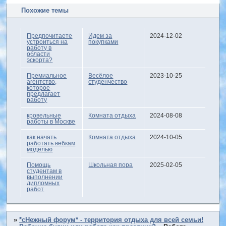
Похожие темы
Предпочитаете
Идем за
2024-12-02
устроиться на
покупками
работу в
области
эскорта?
Премиальное
Весёлое
2023-10-25
агентство,
студенчество
которое
предлагает
работу
кровельные
Комната отдыха
2024-08-08
работы в Москве
как начать
Комната отдыха
2024-10-05
работать вебкам
моделью
Помощь
Школьная пора
2025-02-05
студентам в
выполнении
дипломных
работ
»
*сНежный форум* - территория отдыха для всей семьи!