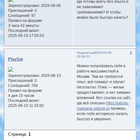
где готовы взять без опыта и
Зарегистрирован
: 2020-08-06
не заваливают
Приглашений:
0
требованиями? И чтобы
Сообщений:
97
можно было быстро начать?
Провел на форуме:
3 часа 42 минуты
Последний визит:
2025-09-19 17:05:03
2
Поделиться
2025-05-30
00:36:21
PlaySet
Можно попробовать себя в
работе массажисткой в
Зарегистрирован
: 2020-08-13
Москве. Там не требуется
Приглашений:
0
опыт, всё покажут и обучат
Сообщений:
768
бесплатно. Плюс — жилье
Провел на форуме:
предоставляют, и нет никаких
4 дня 15 часов
вложений. Вот ссылка на сайт,
Последний визит:
где всё описано
https://rabota-
2025-09-10 11:33:00
massage-salone.ru
проверь,
если тебе интересно начать
быстро и уверенно.
Страница:
1