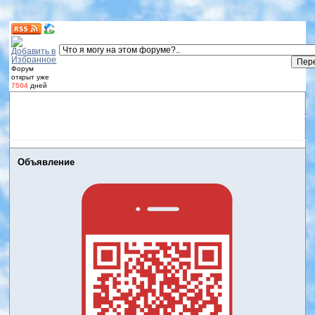
Форум
открыт уже
7504
дней
Форум
Участники
Правила
Регистрация
Дневники
пользователей
Войти
Активные темы
Объявление