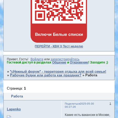
ПЕРЕЙТИ - КВН )) Тест неделю
Привет, Гость!
Войдите
или
зарегистрируйтесь
.
Гостевой доступ в разделах
Общение
и
Откровение
! Заходите ;)
»
*сНежный форум* - территория отдыха для всей семьи!
»
Рабочие будни или работа как праздник?
»
Работа
Страница:
1
Работа
1
Поделиться
2025-05-30
00:27:26
Lapenko
Какие есть вакансии в Москве,