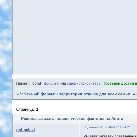
Привет, Гость!
Войдите
или
зарегистрируйтесь
.
Гостевой доступ 
»
*сНежный форум* - территория отдыха для всей семьи!
»
Страница:
1
Решила заказать поведенческие факторы на Авито
Поделиться
2025-04-11 14:24:21
polinalaxt
Решила заказать поведенчески