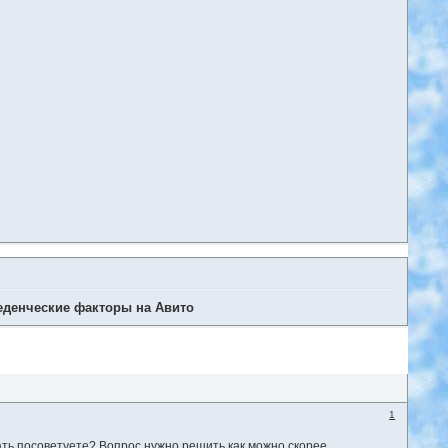
еденческие факторы на Авито
1
ать посоветуете? Вопрос нужно решить как можно скорее.