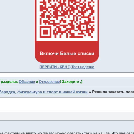
ПЕРЕЙТИ - КВН )) Тест неделю
в разделах
Общение
и
Откровение
! Заходите ;)
Зарядка, физкультура и спорт в нашей жизни
»
Решила заказать пов
е факторы на Авито, но где это можно сделать - так и не нашла. Что мне дел