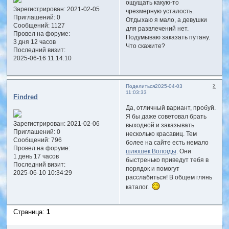
ощущать какую-то
Зарегистрирован
: 2021-02-05
чрезмерную усталость.
Приглашений:
0
Отдыхаю я мало, а девушки
Сообщений:
1127
для развлечений нет.
Провел на форуме:
Подумываю заказать путану.
3 дня 12 часов
Что скажите?
Последний визит:
2025-06-16 11:14:10
2
Поделиться
2025-04-03
11:03:33
Findred
Да, отличный вариант, пробуй.
Я бы даже советовал брать
Зарегистрирован
: 2021-02-06
выходной и заказывать
Приглашений:
0
несколько красавиц. Тем
Сообщений:
796
более на сайте есть немало
Провел на форуме:
шлюшек Вологды
. Они
1 день 17 часов
быстренько приведут тебя в
Последний визит:
порядок и помогут
2025-06-10 10:34:29
расслабиться! В общем глянь
каталог.
Страница:
1