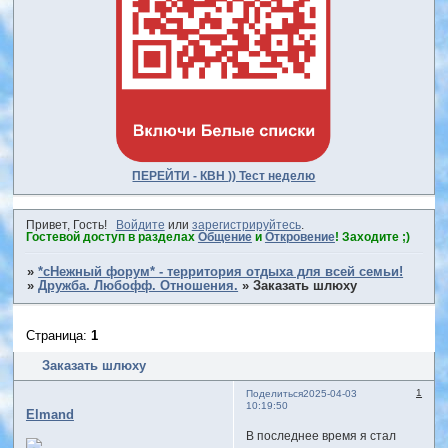
ПЕРЕЙТИ - КВН )) Тест неделю
Привет, Гость!
Войдите
или
зарегистрируйтесь
.
Гостевой доступ в разделах
Общение
и
Откровение
! Заходите ;)
»
*сНежный форум* - территория отдыха для всей семьи!
»
Дружба. Любофф. Отношения.
»
Заказать шлюху
Страница:
1
Заказать шлюху
1
Поделиться
2025-04-03
10:19:50
Elmand
В последнее время я стал