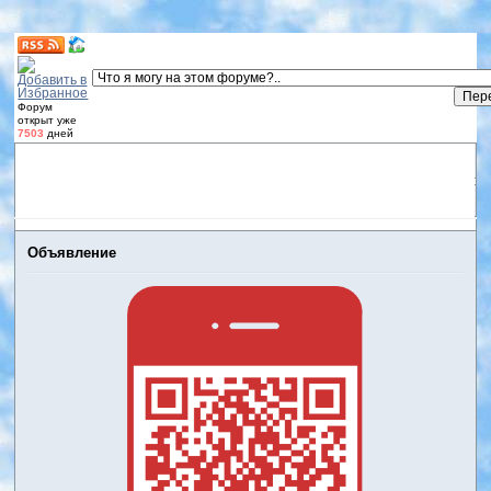
Форум
открыт уже
7503
дней
Форум
Участники
Правила
Регистрация
Дневники
пользователей
Войти
Активные темы
Объявление