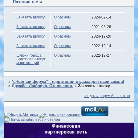
Похожие темы
Заказать шлюху
О разном
2024-02-14
Заказать шлюху
О разном
2021-08-26
Заказать шлюху
О разном
2024-12-20
Заказать шлюху
О разном
2022-12-14
Шлюхи города
О разном
2022-12-27
Братск принесут
море эмоций
»
*сНежный форум* - территория отдыха для всей семьи!
»
Дружба. Любофф. Отношения.
»
Заказать шлюху
создать форум бесплатно