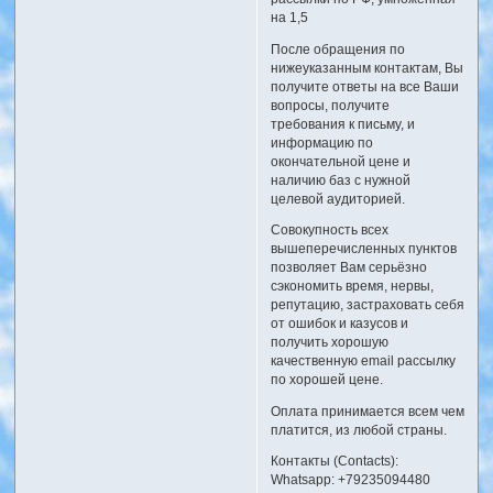
на 1,5
После обращения по
нижеуказанным контактам, Вы
получите ответы на все Ваши
вопросы, получите
требования к письму, и
информацию по
окончательной цене и
наличию баз с нужной
целевой аудиторией.
Совокупность всех
вышеперечисленных пунктов
позволяет Вам серьёзно
сэкономить время, нервы,
репутацию, застраховать себя
от ошибок и казусов и
получить хорошую
качественную email рассылку
по хорошей цене.
Оплата принимается всем чем
платится, из любой страны.
Контакты (Contacts):
Whatsapp: +79235094480