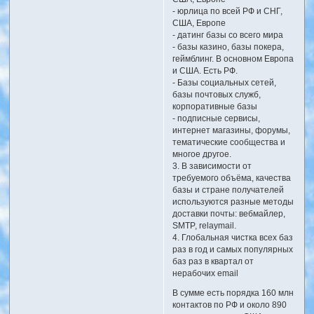
- юрлица по всей РФ и СНГ,
США, Европе
- датинг базы со всего мира
- базы казино, базы покера,
геймблинг. В основном Европа
и США. Есть РФ.
- Базы социальных сетей,
базы почтовых служб,
корпоративные базы
- подписные сервисы,
интернет магазины, форумы,
тематические сообщества и
многое другое.
3. В зависимости от
требуемого объёма, качества
базы и стране получателей
используются разные методы
доставки почты: вебмайлер,
SMTP, relaymail.
4. Глобальная чистка всех баз
раз в год и самых популярных
баз раз в квартал от
нерабочих email
В сумме есть порядка 160 млн
контактов по РФ и около 890