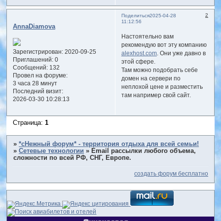
2
Поделиться
2025-04-28
11:12:56
AnnaDiamova
Настоятельно вам
рекомендую вот эту компанию
Зарегистрирован
: 2020-09-25
alexhost.com
. Они уже давно в
Приглашений:
0
этой сфере.
Сообщений:
132
Там можно подобрать себе
Провел на форуме:
домен на сервери по
3 часа 28 минут
неплохой цене и разместить
Последний визит:
там например свой сайт.
2026-03-30 10:28:13
Страница:
1
»
*сНежный форум* - территория отдыха для всей семьи!
»
Сетевые технологии
»
Email рассылки любого объема,
сложности по всей РФ, СНГ, Европе.
создать форум бесплатно