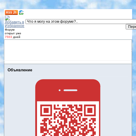
Форум
открыт уже
7503
дней
Форум
Участники
Правила
Регистрация
Дневники
пользователей
Войти
Активные темы
Объявление