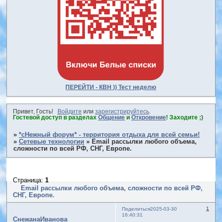
ПЕРЕЙТИ - КВН )) Тест неделю
Привет, Гость!
Войдите
или
зарегистрируйтесь
.
Гостевой доступ в разделах
Общение
и
Откровение
! Заходите ;)
»
*сНежный форум* - территория отдыха для всей семьи!
»
Сетевые технологии
»
Email рассылки любого объема,
сложности по всей РФ, СНГ, Европе.
Страница:
1
Email рассылки любого объема, сложности по всей РФ,
СНГ, Европе.
1
Поделиться
2025-03-30
16:40:31
СнежанаИванова