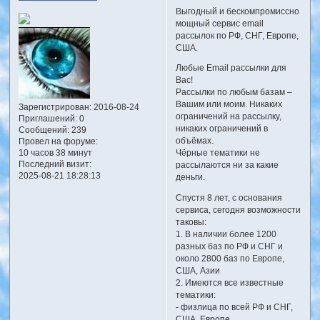
Выгодный и бескомпромиссно
мощный сервис email
рассылок по РФ, СНГ, Европе,
США.
Любые Email рассылки для
Вас!
Рассылки по любым базам –
Вашим или моим. Никаких
Зарегистрирован
: 2016-08-24
ограничений на рассылку,
Приглашений:
0
никаких ограничений в
Сообщений:
239
объёмах.
Провел на форуме:
10 часов 38 минут
Чёрные тематики не
Последний визит:
рассылаются ни за какие
2025-08-21 18:28:13
деньги.
Спустя 8 лет, с основания
сервиса, сегодня возможности
таковы:
1. В наличии более 1200
разных баз по РФ и СНГ и
около 2800 баз по Европе,
США, Азии
2. Имеются все известные
тематики:
- физлица по всей РФ и СНГ,
США, Европе