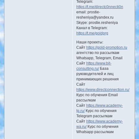
Telegram:
https://t.me/directc0nnecti0n
email: prostie-
resheniya@yandex.ru
Skype: prostie.resheniya
Канал в Telegram:
https://t.me/goldprg
Наши проекты:
Сайт
https://gold-promotion.ru
агентство по рассылкам
Whatsapp, Telegram, Email
Сайт
https://www.bit-
consulting.ru/
База
руководителей и лиц
принимающих решения
Сайт
https://www.directconnection.ru/
Курс по обучения Email
рассылкам
Сайт
https://www.academy-
tg.ru/
Курс по обучения
Telegram рассылкам
Сайт
https://www.academy-
wa.ru/
Курс по обучения
Whatsapp рассылкам