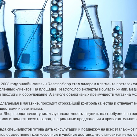
 2008 году онлайн-магазин Reactor-Shop стал лидером в сегменте поставок 
ленных клиентов. На площадке Reactor-Shop эксперты в области химии, мед
 продукты и оборудование. А в числе объективных преимуществ магазина мо
редлагаемая в магазине, проходит строжайший контроль качества и отвечает
ществами и реактивами.
or-Shop представляет уникальную возможность закупить все требуемое на од
емая стоимость всех товаров, специальные предложения и привлекательная 
да специалистов готова дать консультации и поддержку на всех этапах – от п
Shop осуществляет краткосрочную и удобную доставку, что становится немало