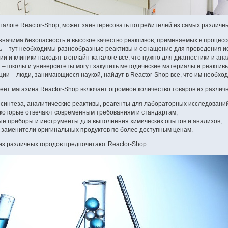
талоге Reactor-Shop, может заинтересовать потребителей из самых различны
значима безопасность и высокое качество реактивов, применяемых в процесс
 – тут необходимы разнообразные реактивы и оснащение для проведения ис
и и клиники находят в онлайн-каталоге все, что нужно для диагностики и ана
 – школы и университеты могут закупить методические материалы и реактив
ции – люди, занимающиеся наукой, найдут в Reactor-Shop все, что им необхо
ент магазина Reactor-Shop включает огромное количество товаров из различны
 синтеза, аналитические реактивы, реагенты для лабораторных исследований
 которые отвечают современным требованиям и стандартам;
е приборы и инструменты для выполнения химических опытов и анализов;
 заменители оригинальных продуктов по более доступным ценам.
из различных городов предпочитают Reactor-Shop