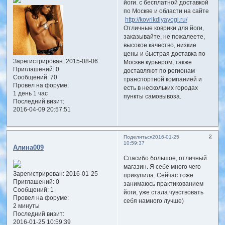
йоги. с бесплатной доставкой
по Москве и области на сайте
http://kovrikdlyayogi.ru/
Отличные коврики для йоги,
заказывайте, не пожалеете,
высокое качество, низкие
цены и быстрая доставка по
Зарегистрирован
: 2015-08-06
Москве курьером, также
Приглашений:
0
доставляют по регионам
Сообщений:
70
транспортной компанией и
Провел на форуме:
есть в нескольких городах
1 день 1 час
пункты самовывоза.
Последний визит:
2016-04-09 20:57:51
2
Поделиться
2016-01-25
10:59:37
Алина009
Спасибо большое, отличный
магазин. Я себе много чего
Зарегистрирован
: 2016-01-25
прикупила. Сейчас тоже
Приглашений:
0
занимаюсь практикованием
Сообщений:
1
йоги, уже стала чувствовать
Провел на форуме:
себя намного лучше)
2 минуты
Последний визит:
2016-01-25 10:59:39