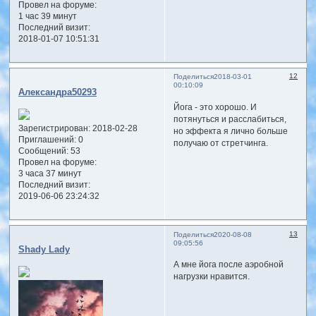
Провел на форуме:
1 час 39 минут
Последний визит:
2018-01-07 10:51:31
12
Поделиться
2018-03-01
00:10:09
Александра50293
Йога - это хорошо. И
потянуться и расслабиться,
Зарегистрирован
: 2018-02-28
но эффекта я лично больше
Приглашений:
0
получаю от стретчинга.
Сообщений:
53
Провел на форуме:
3 часа 37 минут
Последний визит:
2019-06-06 23:24:32
13
Поделиться
2020-08-08
09:05:56
Shady Lady
А мне йога после аэробной
нагрузки нравится.