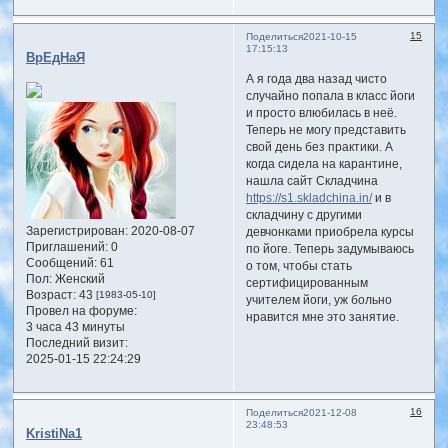
15
Поделиться
2021-10-15
17:15:13
ВрЕдНаЯ
А я года два назад чисто
случайно попала в класс йоги
и просто влюбилась в неё.
Теперь не могу представить
свой день без практики. А
когда сидела на карантине,
нашла сайт Складчина
https://s1.skladchina.in/
и в
складчину с другими
Зарегистрирован
: 2020-08-07
девчонками приобрела курсы
Приглашений:
0
по йоге. Теперь задумываюсь
Сообщений:
61
о том, чтобы стать
Пол:
Женский
сертифицированным
Возраст:
43
[1983-05-10]
учителем йоги, уж больно
Провел на форуме:
нравится мне это занятие.
3 часа 43 минуты
Последний визит:
2025-01-15 22:24:29
16
Поделиться
2021-12-08
23:48:53
KristiNa1