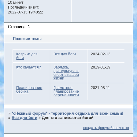
10 минут
Последний визит:
2022-07-15 19:48:22
Страница:
1
Похожие темы
Коврики для
Все для йоги
2024-02-13
йоги
Кто качается?
Зарядка,
2019-01-19
физкультура и
спорт в нашей
жизни
Планирование
Грамотное
2021-08-11
бебика
планирование
беременности
»
*сНежный форум* - территория отдыха для всей семьи!
»
Все для йоги
»
Для кто занимается йогой
создать форум бесплатно