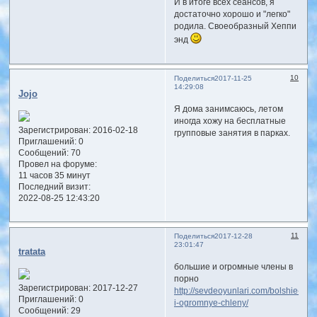
И в итоге всех сеансов, я
достаточно хорошо и "легко"
родила. Своеобразный Хеппи
энд
10
Поделиться
2017-11-25
14:29:08
Jojo
Я дома занимсаюсь, летом
иногда хожу на бесплатные
Зарегистрирован
: 2016-02-18
групповые занятия в парках.
Приглашений:
0
Сообщений:
70
Провел на форуме:
11 часов 35 минут
Последний визит:
2022-08-25 12:43:20
11
Поделиться
2017-12-28
23:01:47
tratata
большие и огромные члены в
порно
Зарегистрирован
: 2017-12-27
http://sevdeoyunlari.com/bolshie-
Приглашений:
0
i-ogromnye-chleny/
Сообщений:
29