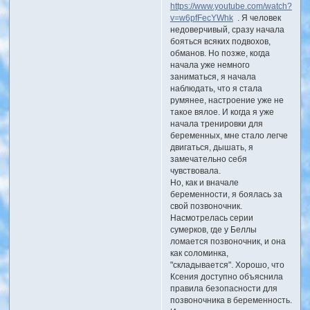
https://www.youtube.com/watch?
v=w6pfFecYWhk
. Я человек
недоверчивый, сразу начала
бояться всяких подвохов,
обманов. Но позже, когда
начала уже немного
заниматься, я начала
наблюдать, что я стала
румянее, настроение уже не
такое вялое. И когда я уже
начала тренировки для
беременных, мне стало легче
двигаться, дышать, я
замечательно себя
чувствовала.
Но, как и вначале
беременности, я боялась за
свой позвоночник.
Насмотрелась серии
сумерков, где у Беллы
ломается позвоночник, и она
как соломинка,
"складывается". Хорошо, что
Ксения доступно объяснила
правила безопасности для
позвоночника в беременность.