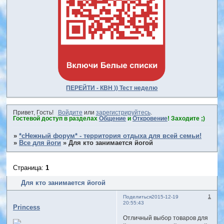
ПЕРЕЙТИ - КВН )) Тест неделю
Привет, Гость!
Войдите
или
зарегистрируйтесь
.
Гостевой доступ в разделах
Общение
и
Откровение
! Заходите ;)
»
*сНежный форум* - территория отдыха для всей семьи!
»
Все для йоги
»
Для кто занимается йогой
Страница:
1
Для кто занимается йогой
1
Поделиться
2015-12-19
20:55:43
Princess
Отличный выбор товаров для