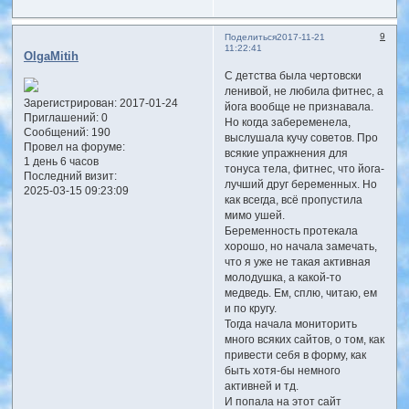
9
Поделиться
2017-11-21
11:22:41
OlgaMitih
С детства была чертовски
ленивой, не любила фитнес, а
Зарегистрирован
: 2017-01-24
йога вообще не признавала.
Приглашений:
0
Но когда забеременела,
Сообщений:
190
выслушала кучу советов. Про
Провел на форуме:
всякие упражнения для
1 день 6 часов
тонуса тела, фитнес, что йога-
Последний визит:
лучший друг беременных. Но
2025-03-15 09:23:09
как всегда, всё пропустила
мимо ушей.
Беременность протекала
хорошо, но начала замечать,
что я уже не такая активная
молодушка, а какой-то
медведь. Ем, сплю, читаю, ем
и по кругу.
Тогда начала мониторить
много всяких сайтов, о том, как
привести себя в форму, как
быть хотя-бы немного
активней и тд.
И попала на этот сайт