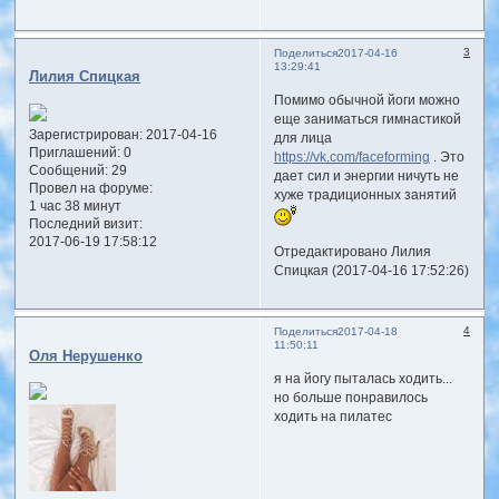
3
Поделиться
2017-04-16
13:29:41
Лилия Спицкая
Помимо обычной йоги можно
еще заниматься гимнастикой
Зарегистрирован
: 2017-04-16
для лица
Приглашений:
0
https://vk.com/faceforming
. Это
Сообщений:
29
дает сил и энергии ничуть не
Провел на форуме:
хуже традиционных занятий
1 час 38 минут
Последний визит:
2017-06-19 17:58:12
Отредактировано Лилия
Спицкая (2017-04-16 17:52:26)
4
Поделиться
2017-04-18
11:50:11
Оля Нерушенко
я на йогу пыталась ходить...
но больше понравилось
ходить на пилатес