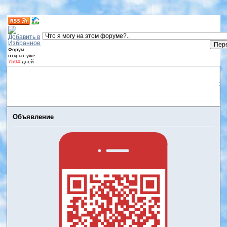
Форум
открыт уже
7504
дней
Форум
Участники
Правила
Регистрация
Дневники
пользователей
Войти
Активные темы
Объявление