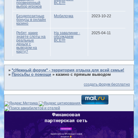
проверенный
ВСЁ!!!!
выбор игроков
Бездепозитные
Мобилочка
2023-10-22
бонусы в онлайн
казино
Ребят, какие
На завалинке -
2025-04-11
знаете слоты на
обсуждаем
реальные
ВСЁ!!!!
деньги с
выводом на
карту?
»
*сНежный форум* - территория отдыха для всей семьи!
»
Просьбы о помощи
»
казино с прямым выводом
создать форум бесплатно