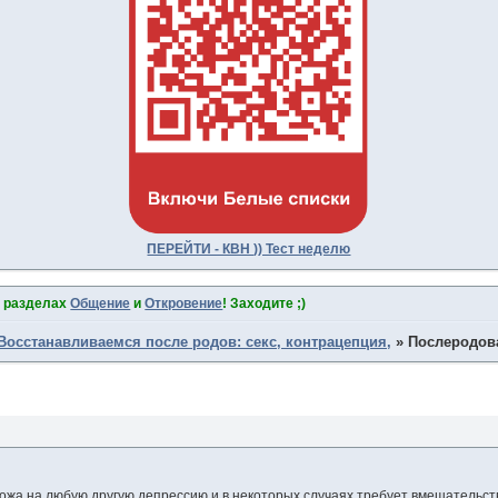
ПЕРЕЙТИ - КВН )) Тест неделю
в разделах
Общение
и
Откровение
! Заходите ;)
Восстанавливаемся после родов: секс, контрацепция,
»
Послеродов
ожа на любую другую депрессию и в некоторых случаях требует вмешательст