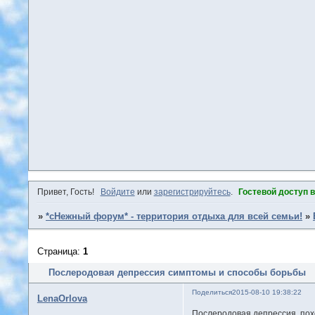
Привет, Гость!
Войдите
или
зарегистрируйтесь
.
Гостевой доступ 
»
*сНежный форум* - территория отдыха для всей семьи!
»
Страница:
1
Послеродовая депрессия симптомы и способы борьбы
Поделиться
2015-08-10 19:38:22
LenaOrlova
Послеродовая депрессия, пох