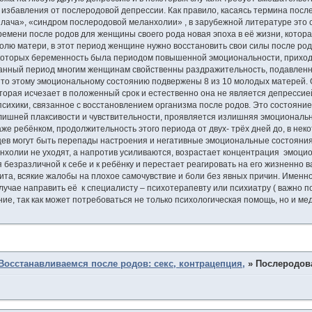
 избавления от послеродовой депрессии. Как правило, касаясь термина пос
плача», «синдром послеродовой меланхолии» , в зарубежной литературе это 
ремени после родов для женщины своего рода новая эпоха в её жизни, котор
лю матери, в этот период женщине нужно восстановить свои силы после родо
оторых беременность была периодом повышенной эмоциональности, приходит
анный период многим женщинам свойственны раздражительность, подавленност
, то этому эмоциональному состоянию подвержены 8 из 10 молодых матерей. 
орая исчезает в положенный срок и естественно она не является депрессие
сихики, связанное с восстановлением организма после родов. Это состояни
лишней плаксивости и чувствительности, проявляется излишняя эмоциональн
же ребёнком, продолжительность этого периода от двух- трёх дней до, в неко
цев могут быть перепады настроения и негативные эмоциональные состояния.
холии не уходят, а напротив усиливаются, возрастает концентрация эмоцио
безразличной к себе и к ребёнку и перестает реагировать на его жизненно 
ита, всякие жалобы на плохое самочувствие и боли без явных причин. Именн
лучае направить её к специалисту – психотерапевту или психиатру ( важно по
е, так как может потребоваться не только психологическая помощь, но и ме
Восстанавливаемся после родов: секс, контрацепция,
»
Послеродов