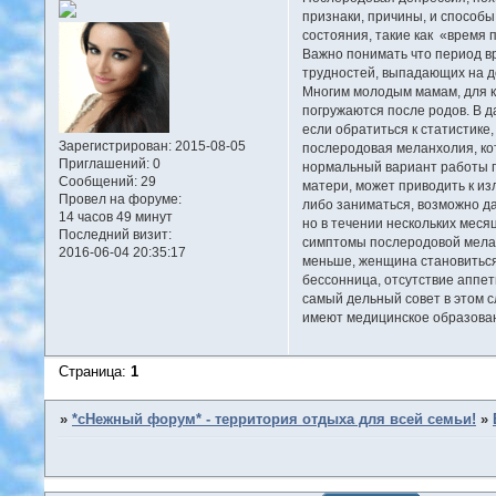
признаки, причины, и способы
состояния, такие как «время 
Важно понимать что период в
трудностей, выпадающих на до
Многим молодым мамам, для к
погружаются после родов. В д
если обратиться к статистике
Зарегистрирован
: 2015-08-05
послеродовая меланхолия, кот
Приглашений:
0
нормальный вариант работы п
Сообщений:
29
матери, может приводить к из
Провел на форуме:
либо заниматься, возможно да
14 часов 49 минут
но в течении нескольких меся
Последний визит:
симптомы послеродовой мелан
2016-06-04 20:35:17
меньше, женщина становиться 
бессонница, отсутствие аппет
самый дельный совет в этом с
имеют медицинское образовани
Страница:
1
»
*сНежный форум* - территория отдыха для всей семьи!
»