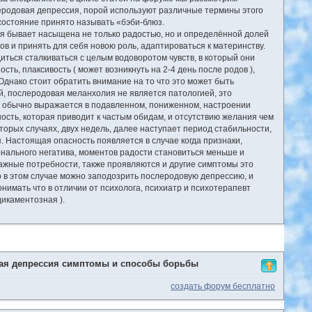
леродовая депрессия, порой используют различные термины этого
состояние принято называть «бэби-блюз.
ая бывает насыщена не только радостью, но и определённой долей
в и принять для себя новою роль, адаптироваться к материнству.
ься сталкиваться с целым водоворотом чувств, в который они
ь, плаксивость ( может возникнуть на 2-4 день после родов ),
Однако стоит обратить внимание на то что это может быть
й, послеродовая меланхолия не является патологией, это
е обычно выражается в подавленном, пониженном, настроении
ость, которая приводит к частым обидам, и отсутствию желания чем
торых случаях, двух недель, далее наступает период стабильности,
 Настоящая опасность появляется в случае когда признаки,
нального негатива, моментов радости становиться меньше и
важные потребности, также проявляются и другие симптомы это
о в этом случае можно заподозрить послеродовую депрессию, и
нимать что в отличии от психолога, психиатр и психотерапевт
дикаментозная ).
ая депрессия симптомы и способы борьбы
создать форум бесплатно