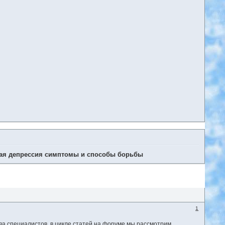
ая депрессия симптомы и способы борьбы
1
ва специалистов, в цикле статей на форуме мы рассмотрим