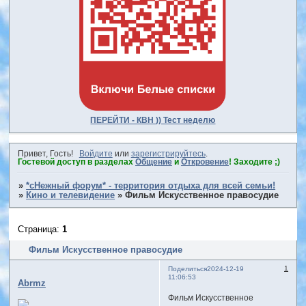
ПЕРЕЙТИ - КВН )) Тест неделю
Привет, Гость!
Войдите
или
зарегистрируйтесь
.
Гостевой доступ в разделах
Общение
и
Откровение
! Заходите ;)
»
*сНежный форум* - территория отдыха для всей семьи!
»
Кино и телевидение
»
Фильм Искусственное правосудие
Страница:
1
Фильм Искусственное правосудие
1
Поделиться
2024-12-19
11:06:53
Abrmz
Фильм Искусственное