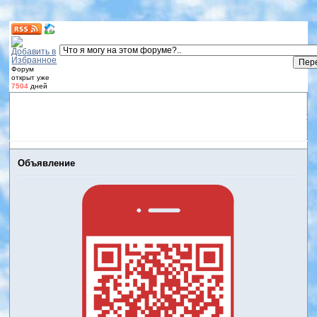
Форум
открыт уже
7504
дней
Форум
Участники
Правила
Регистрация
Дневники
пользователей
Войти
Активные темы
Объявление