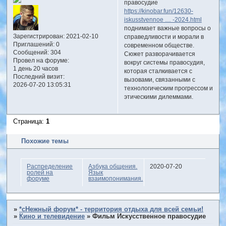
правосудие
https://kinobar.fun/12630-
iskusstvennoe … -2024.html
поднимает важные вопросы о
Зарегистрирован
: 2021-02-10
справедливости и морали в
Приглашений:
0
современном обществе.
Сообщений:
304
Сюжет разворачивается
Провел на форуме:
вокруг системы правосудия,
1 день 20 часов
которая сталкивается с
Последний визит:
вызовами, связанными с
2026-07-20 13:05:31
технологическим прогрессом и
этическими дилеммами.
Страница:
1
Похожие темы
Распределение
Азбука общения.
2020-07-20
ролей на
Язык
форуме
взаимопонимания.
»
*сНежный форум* - территория отдыха для всей семьи!
»
Кино и телевидение
»
Фильм Искусственное правосудие