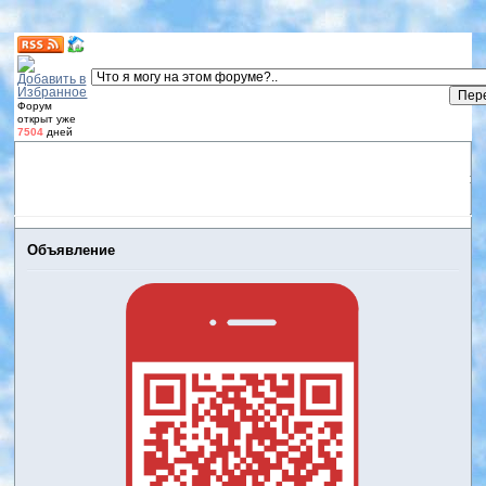
Форум
открыт уже
7504
дней
Форум
Участники
Правила
Регистрация
Дневники
пользователей
Войти
Активные темы
Объявление