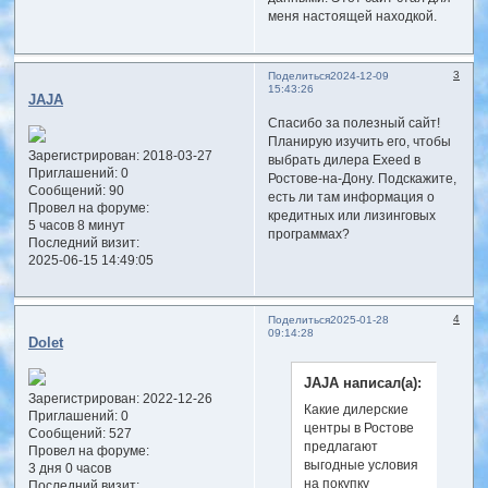
меня настоящей находкой.
3
Поделиться
2024-12-09
15:43:26
JAJA
Спасибо за полезный сайт!
Планирую изучить его, чтобы
Зарегистрирован
: 2018-03-27
выбрать дилера Exeed в
Приглашений:
0
Ростове-на-Дону. Подскажите,
Сообщений:
90
есть ли там информация о
Провел на форуме:
кредитных или лизинговых
5 часов 8 минут
программах?
Последний визит:
2025-06-15 14:49:05
4
Поделиться
2025-01-28
09:14:28
Dolet
JAJA написал(а):
Зарегистрирован
: 2022-12-26
Какие дилерские
Приглашений:
0
центры в Ростове
Сообщений:
527
предлагают
Провел на форуме:
выгодные условия
3 дня 0 часов
на покупку
Последний визит: