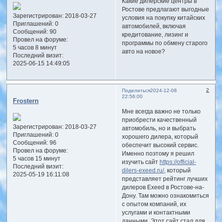
Какие дилерские центры в
Ростове предлагают выгодные
Зарегистрирован
: 2018-03-27
условия на покупку китайских
Приглашений:
0
автомобилей, включая
Сообщений:
90
кредитование, лизинг и
Провел на форуме:
программы по обмену старого
5 часов 8 минут
авто на новое?
Последний визит:
2025-06-15 14:49:05
2
Поделиться
2024-12-08
22:56:00
Frostern
Мне всегда важно не только
приобрести качественный
Зарегистрирован
: 2018-03-27
автомобиль, но и выбрать
Приглашений:
0
хорошего дилера, который
Сообщений:
96
обеспечит высокий сервис.
Провел на форуме:
Именно поэтому я решил
5 часов 15 минут
изучить сайт
https://official-
Последний визит:
dilers-exeed.ru/
, который
2025-05-19 16:11:08
представляет рейтинг лучших
дилеров Exeed в Ростове-на-
Дону. Там можно ознакомиться
с опытом компаний, их
услугами и контактными
данными. Этот сайт стал для