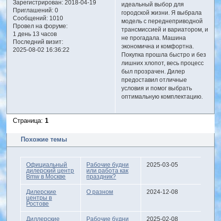
Зарегистрирован
: 2018-04-19
идеальный выбор для
Приглашений:
0
городской жизни. Я выбрала
Сообщений:
1010
модель с переднеприводной
Провел на форуме:
трансмиссией и вариатором, и
1 день 13 часов
не прогадала. Машина
Последний визит:
экономична и комфортна.
2025-08-02 16:36:22
Покупка прошла быстро и без
лишних хлопот, весь процесс
был прозрачен. Дилер
предоставил отличные
условия и помог выбрать
оптимальную комплектацию.
Страница:
1
Похожие темы
Официальный
Рабочие будни
2025-03-05
дилерский центр
или работа как
Bmw в Москве
праздник?
Дилерские
О разном
2024-12-08
центры в
Ростове
Диллерские
Рабочие будни
2025-02-08