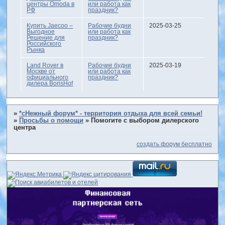
центры Omoda в
или работа как
РФ
праздник?
Купить Jaecoo –
Рабочие будни
2025-03-25
Выгодное
или работа как
Решение для
праздник?
Российского
Рынка
Land Rover в
Рабочие будни
2025-03-19
Москве от
или работа как
официального
праздник?
дилера BorisHof
»
*сНежный форум* - территория отдыха для всей семьи!
»
Просьбы о помощи
»
Помогите с выбором дилерского
центра
создать форум бесплатно