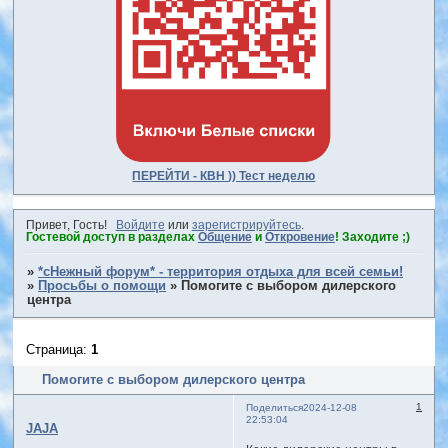
ПЕРЕЙТИ - КВН )) Тест неделю
Привет, Гость!
Войдите
или
зарегистрируйтесь
.
Гостевой доступ в разделах
Общение
и
Откровение
! Заходите ;)
»
*сНежный форум* - территория отдыха для всей семьи!
»
Просьбы о помощи
»
Помогите с выбором дилерского
центра
Страница:
1
Помогите с выбором дилерского центра
1
Поделиться
2024-12-08
22:53:04
JAJA