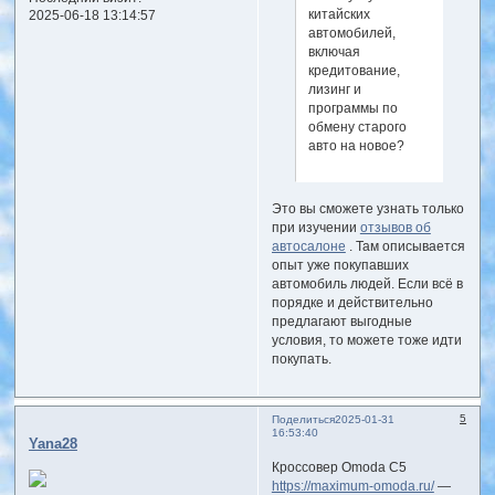
китайских
2025-06-18 13:14:57
автомобилей,
включая
кредитование,
лизинг и
программы по
обмену старого
авто на новое?
Это вы сможете узнать только
при изучении
отзывов об
автосалоне
. Там описывается
опыт уже покупавших
автомобиль людей. Если всё в
порядке и действительно
предлагают выгодные
условия, то можете тоже идти
покупать.
5
Поделиться
2025-01-31
16:53:40
Yana28
Кроссовер Omoda C5
https://maximum-omoda.ru/
—