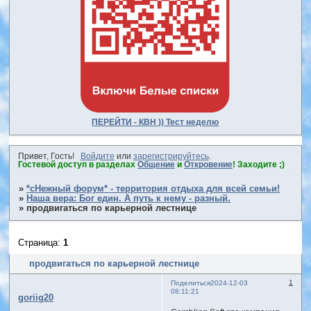
ПЕРЕЙТИ - КВН )) Тест неделю
Привет, Гость!
Войдите
или
зарегистрируйтесь
.
Гостевой доступ в разделах
Общение
и
Откровение
! Заходите ;)
»
*сНежный форум* - территория отдыха для всей семьи!
»
Наша вера: Бог един. А путь к нему - разный.
»
продвигаться по карьерной лестнице
Страница:
1
продвигаться по карьерной лестнице
1
Поделиться
2024-12-03
08:11:21
goriig20