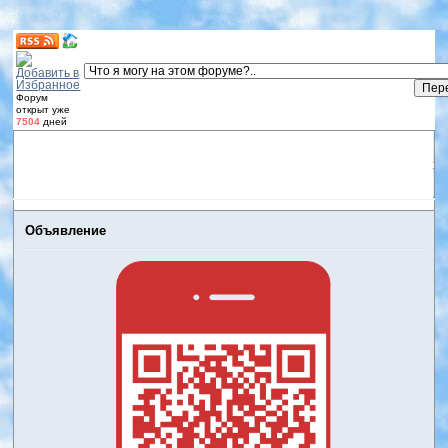
Форум
открыт уже
7504
дней
Форум
Участники
Правила
Регистрация
Дневники
пользователей
Войти
Активные темы
Объявление