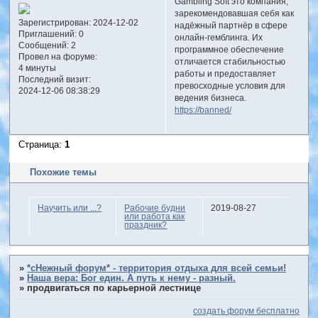
Gambling Soft это компания,
зарекомендовавшая себя как
Зарегистрирован
: 2024-12-02
надёжный партнёр в сфере
Приглашений:
0
онлайн-гемблинга. Их
Сообщений:
2
программное обеспечение
Провел на форуме:
отличается стабильностью
4 минуты
работы и предоставляет
Последний визит:
превосходные условия для
2024-12-06 08:38:29
ведения бизнеса.
https://banned/
Страница:
1
Похожие темы
Научить или ...?
Рабочие будни
2019-08-27
или работа как
праздник?
»
*сНежный форум* - территория отдыха для всей семьи!
»
Наша вера: Бог един. А путь к нему - разный.
»
продвигаться по карьерной лестнице
создать форум бесплатно