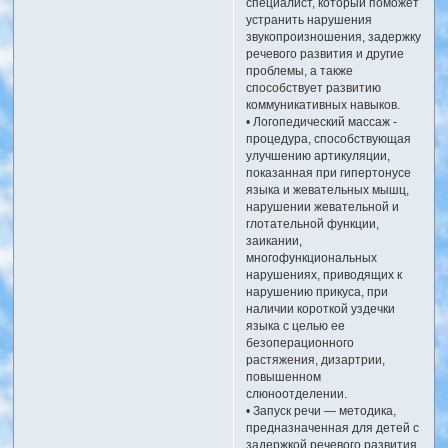
специалист, который поможет
устранить нарушения
звукопроизношения, задержку
речевого развития и другие
проблемы, а также
способствует развитию
коммуникативных навыков.
• Логопедический массаж -
процедура, способствующая
улучшению артикуляции,
показанная при гипертонусе
языка и жевательных мышц,
нарушении жевательной и
глотательной функции,
заикании,
многофункциональных
нарушениях, приводящих к
нарушению прикуса, при
наличии короткой уздечки
языка с целью ее
безоперационного
растяжения, дизартрии,
повышенном
слюноотделении.
• Запуск речи — методика,
предназначенная для детей с
задержкой речевого развития.