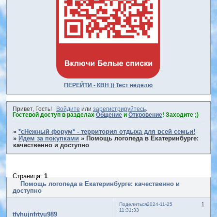
ПЕРЕЙТИ - КВН )) Тест неделю
Привет, Гость!
Войдите
или
зарегистрируйтесь
.
Гостевой доступ в разделах
Общение
и
Откровение
! Заходите ;)
»
*сНежный форум* - территория отдыха для всей семьи!
»
Идем за покупками
»
Помощь логопеда в Екатеринбурге:
качественно и доступно
Страница:
1
Помощь логопеда в Екатеринбурге: качественно и
доступно
1
Поделиться
2024-11-25
11:31:33
tfyhujnfrtyu989