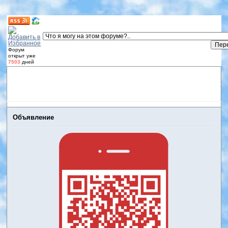
Форум
открыт уже
7503
дней
Форум
Участники
Правила
Регистрация
Дневники
пользователей
Войти
Активные темы
Объявление