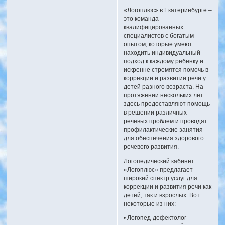
«Логоплюс» в Екатеринбурге –
это команда
квалифицированных
специалистов с богатым
опытом, которые умеют
находить индивидуальный
подход к каждому ребенку и
искренне стремятся помочь в
коррекции и развитии речи у
детей разного возраста. На
протяжении нескольких лет
здесь предоставляют помощь
в решении различных
речевых проблем и проводят
профилактические занятия
для обеспечения здорового
речевого развития.
Логопедический кабинет
«Логоплюс» предлагает
широкий спектр услуг для
коррекции и развития речи как
детей, так и взрослых. Вот
некоторые из них:
• Логопед-дефектолог –