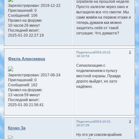
ограбили на прошлой неделе.
Зарегистрирован
: 2019-12-22
Просто залезли через окно и
Приглашений:
0
вытащили все что смогли. Мы
Сообщений:
106
сами живём на первом этаже и
Провел на форуме:
теперь думаем как можно
10 часов 26 минут
защитить себя от такой
Последний визит:
ситуации. Что думаете?
2025-01-20 22:27:19
2
Поделиться
2024-10-21
16:16:53
Фекла Алексеевна
Сигнализацию с
подключением к пульту
Зарегистрирован
: 2017-06-24
местной охраны. Правда
Приглашений:
0
дорого выйдет, но зато
Сообщений:
162
надёжно.
Провел на форуме:
13 часов 59 минут
Последний визит:
2025-01-30 21:56:41
3
Поделиться
2024-10-21
20:07:26
Круиз За
Ну это уж совсем крайние