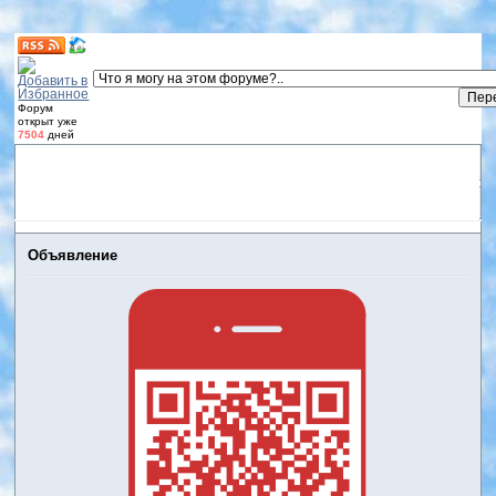
Форум
открыт уже
7504
дней
Форум
Участники
Правила
Регистрация
Дневники
пользователей
Войти
Активные темы
Объявление