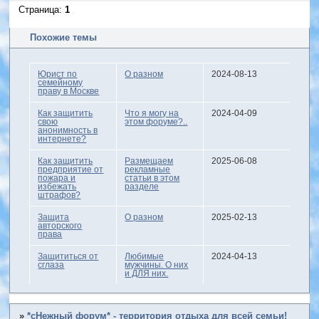
Страница:
1
Похожие темы
Юрист по
О разном
2024-08-13
семейному
праву в Москве
Как защитить
Что я могу на
2024-04-09
свою
этом форуме?..
анонимность в
интернете?
Как защитить
Размещаем
2025-06-08
предприятие от
рекламные
пожара и
статьи в этом
избежать
разделе
штрафов?
Защита
О разном
2025-02-13
авторского
права
Защититься от
Любимые
2024-04-13
сглаза
мужчины. О них
и ДЛЯ них.
»
*сНежный форум* - территория отдыха для всей семьи!