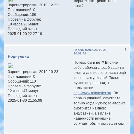
меры. Может решетки на
Зарегистрирован
: 2019-12-22
окна?
Приглашений:
0
Сообщений:
106
Провел на форуме:
10 часов 26 минут
Последний визит:
2025-01-20 22:27:19
4
Поделиться
2024-10-21
20:08:49
Роднулька
Почему бы и нет? Вполне
себе рабочий способ защиты
Зарегистрирован
: 2019-10-23
окон, а для первого этажа ещё
Приглашений:
0
и очень актуальный. Только
Сообщений:
110
лучше не решетки, а
Провел на форуме:
рольставни
12 часов 47 минут
http://www.rolmaster.ru/
. Во-
Последний визит:
первых удобней: опускаете
2025-01-30 21:55:08
только когда нужно; во-вторых
смотрится намного
аккуратней, а в плане
надёжности ничем не
уступает обычным решеткам.