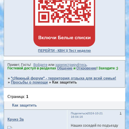
ПЕРЕЙТИ - КВН )) Тест неделю
Привет, Гость!
Войдите
или
зарегистрируйтесь
.
Гостевой доступ в разделах
Общение
и
Откровение
! Заходите ;)
»
*сНежный форум* - территория отдыха для всей семьи!
»
Просьбы о помощи
»
Как защитить
Страница:
1
Как защитить
1
Поделиться
2024-10-21
16:04:16
Круиз За
Наших соседей по подъезду