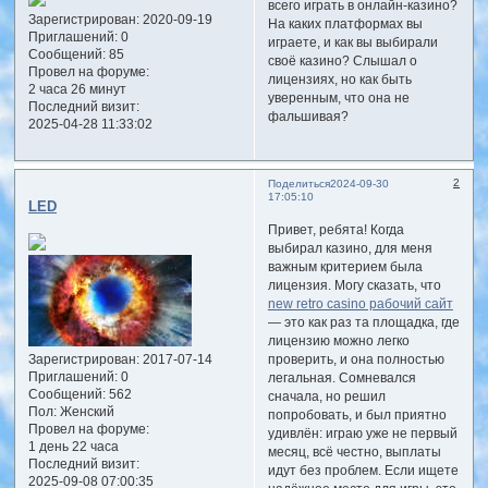
всего играть в онлайн-казино?
Зарегистрирован
: 2020-09-19
На каких платформах вы
Приглашений:
0
играете, и как вы выбирали
Сообщений:
85
своё казино? Слышал о
Провел на форуме:
лицензиях, но как быть
2 часа 26 минут
уверенным, что она не
Последний визит:
фальшивая?
2025-04-28 11:33:02
2
Поделиться
2024-09-30
17:05:10
LED
Привет, ребята! Когда
выбирал казино, для меня
важным критерием была
лицензия. Могу сказать, что
new retro casino рабочий сайт
— это как раз та площадка, где
лицензию можно легко
Зарегистрирован
: 2017-07-14
проверить, и она полностью
Приглашений:
0
легальная. Сомневался
Сообщений:
562
сначала, но решил
Пол:
Женский
попробовать, и был приятно
Провел на форуме:
удивлён: играю уже не первый
1 день 22 часа
месяц, всё честно, выплаты
Последний визит:
идут без проблем. Если ищете
2025-09-08 07:00:35