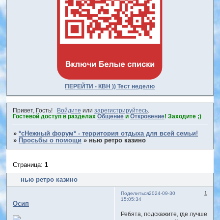
ПЕРЕЙТИ - КВН )) Тест неделю
Привет, Гость!
Войдите
или
зарегистрируйтесь
.
Гостевой доступ в разделах
Общение
и
Откровение
! Заходите ;)
»
*сНежный форум* - территория отдыха для всей семьи!
»
Просьбы о помощи
»
нью ретро казино
Страница:
1
нью ретро казино
1
Поделиться
2024-09-30
15:05:34
Осип
Ребята, подскажите, где лучше