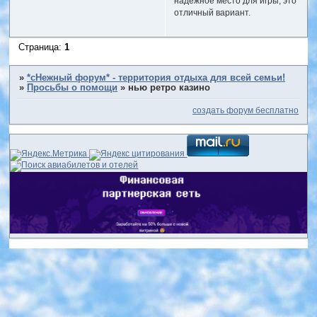
надёжное место для игры, это
отличный вариант.
Страница:
1
»
*сНежный форум* - территория отдыха для всей семьи!
»
Просьбы о помощи
»
нью ретро казино
создать форум бесплатно