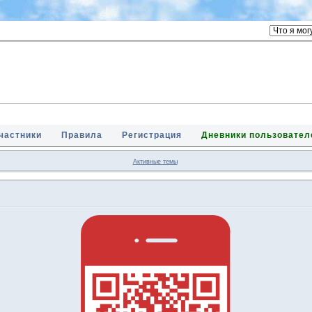
частники
Правила
Регистрация
Дневники пользовател
Активные темы