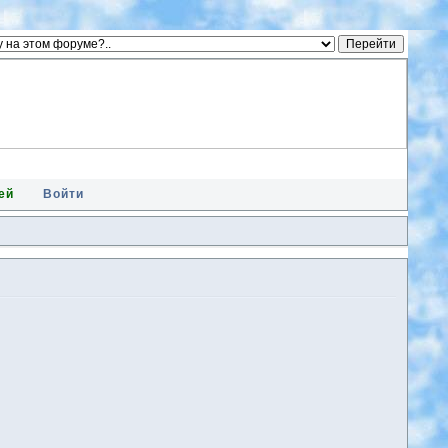
ей
Войти